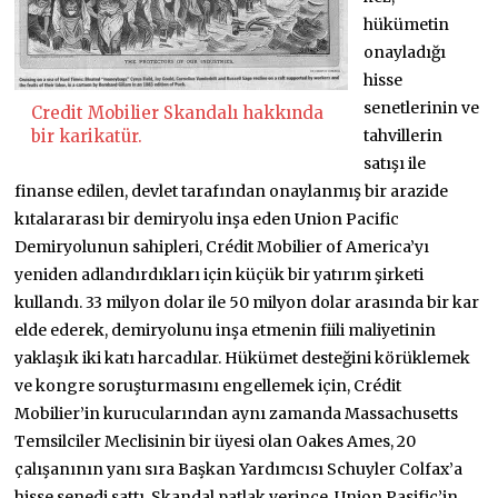
hükümetin
onayladığı
hisse
senetlerinin ve
Credit Mobilier Skandalı hakkında
tahvillerin
bir karikatür.
satışı ile
finanse edilen, devlet tarafından onaylanmış bir arazide
kıtalararası bir demiryolu inşa eden Union Pacific
Demiryolunun sahipleri, Crédit Mobilier of America’yı
yeniden adlandırdıkları için küçük bir yatırım şirketi
kullandı. 33 milyon dolar ile 50 milyon dolar arasında bir kar
elde ederek, demiryolunu inşa etmenin fiili maliyetinin
yaklaşık iki katı harcadılar. Hükümet desteğini körüklemek
ve kongre soruşturmasını engellemek için, Crédit
Mobilier’in kurucularından aynı zamanda Massachusetts
Temsilciler Meclisinin bir üyesi olan Oakes Ames, 20
çalışanının yanı sıra Başkan Yardımcısı Schuyler Colfax’a
hisse senedi sattı. Skandal patlak verince, Union Pasific’in