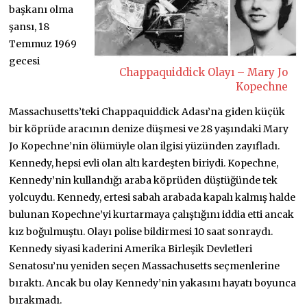
başkanı olma
şansı, 18
Temmuz 1969
gecesi
Chappaquiddick Olayı – Mary Jo
Kopechne
Massachusetts’teki Chappaquiddick Adası’na giden küçük
bir köprüde aracının denize düşmesi ve 28 yaşındaki Mary
Jo Kopechne’nin ölümüyle olan ilgisi yüzünden zayıfladı.
Kennedy, hepsi evli olan altı kardeşten biriydi. Kopechne,
Kennedy’nin kullandığı araba köprüden düştüğünde tek
yolcuydu. Kennedy, ertesi sabah arabada kapalı kalmış halde
bulunan Kopechne’yi kurtarmaya çalıştığını iddia etti ancak
kız boğulmuştu. Olayı polise bildirmesi 10 saat sonraydı.
Kennedy siyasi kaderini Amerika Birleşik Devletleri
Senatosu’nu yeniden seçen Massachusetts seçmenlerine
bıraktı. Ancak bu olay Kennedy’nin yakasını hayatı boyunca
bırakmadı.