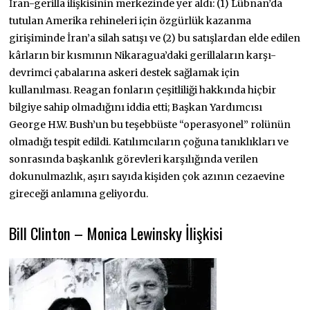
İran-gerilla ilişkisinin merkezinde yer aldı: (1) Lübnan’da
tutulan Amerika rehineleri için özgürlük kazanma
girişiminde İran’a silah satışı ve (2) bu satışlardan elde edilen
kârların bir kısmının Nikaragua’daki gerillaların karşı-
devrimci çabalarına askeri destek sağlamak için
kullanılması. Reagan fonların çeşitliliği hakkında hiçbir
bilgiye sahip olmadığını iddia etti; Başkan Yardımcısı
George H.W. Bush’un bu teşebbüste “operasyonel” rolünün
olmadığı tespit edildi. Katılımcıların çoğuna tanıklıkları ve
sonrasında başkanlık görevleri karşılığında verilen
dokunulmazlık, aşırı sayıda kişiden çok azının cezaevine
gireceği anlamına geliyordu.
Bill Clinton – Monica Lewinsky İlişkisi