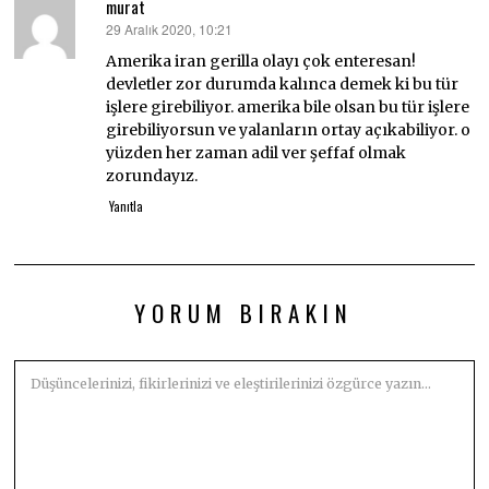
murat
29 Aralık 2020, 10:21
dedi
ki:
Amerika iran gerilla olayı çok enteresan!
devletler zor durumda kalınca demek ki bu tür
işlere girebiliyor. amerika bile olsan bu tür işlere
girebiliyorsun ve yalanların ortay açıkabiliyor. o
yüzden her zaman adil ver şeffaf olmak
zorundayız.
Yanıtla
YORUM BIRAKIN