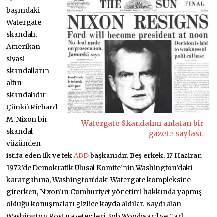
başındaki
Watergate
skandalı,
Amerikan
siyasi
skandalların
altın
skandalıdır.
Çünkü Richard
M. Nixon bir
Watergate Skandalını anlatan bir
skandal
gazete sayfası.
yüzünden
istifa eden ilk ve tek
ABD
başkanıdır. Beş erkek, 17 Haziran
1972’de Demokratik Ulusal Komite’nin Washington’daki
karargahına, Washington’daki Watergate kompleksine
girerken, Nixon’ın Cumhuriyet yönetimi hakkında yapmış
olduğu konuşmaları gizlice kayda aldılar. Kaydı alan
Washington Post gazetecileri Bob Woodward ve Carl