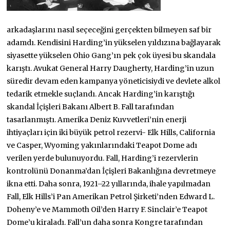
arkadaşlarını nasıl seçeceğini gerçekten bilmeyen saf bir
adamdı. Kendisini Harding’in yükselen yıldızına bağlayarak
siyasette yükselen Ohio Gang’ın pek çok üyesi bu skandala
karıştı. Avukat General Harry Daugherty, Harding’in uzun
süredir devam eden kampanya yöneticisiydi ve devlete alkol
tedarik etmekle suçlandı. Ancak Harding’in karıştığı
skandal İçişleri Bakanı Albert B. Fall tarafından
tasarlanmıştı. Amerika Deniz Kuvvetleri’nin enerji
ihtiyaçları için iki büyük petrol rezervi- Elk Hills, California
ve Casper, Wyoming yakınlarındaki Teapot Dome adı
verilen yerde bulunuyordu. Fall, Harding’i rezervlerin
kontrolünü Donanma’dan İçişleri Bakanlığına devretmeye
ikna etti. Daha sonra, 1921–22 yıllarında, ihale yapılmadan
Fall, Elk Hills’i Pan Amerikan Petrol Şirketi’nden Edward L.
Doheny’e ve Mammoth Oil’den Harry F. Sinclair’e Teapot
Dome’u kiraladı. Fall’un daha sonra Kongre tarafından