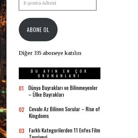
posta
Adresi
ABONE OL
Diğer 335 aboneye katılın
BU AYIN EN ÇOK
OKUNANLARI
Dünya Bayrakları ve Bilinmeyenler
01
– Ülke Bayrakları
Cevabı Az Bilinen Sorular – Rise of
02
Kingdoms
Farklı Kategorilerden 11 Enfes Film
03
Tavsiyesi