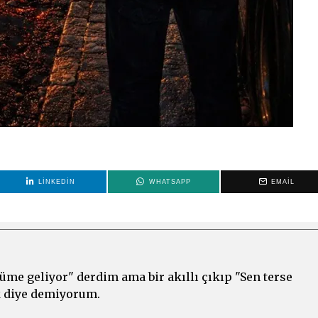
LINKEDIN
WHATSAPP
EMAIL
üme geliyor" derdim ama bir akıllı çıkıp "Sen terse
k diye demiyorum.