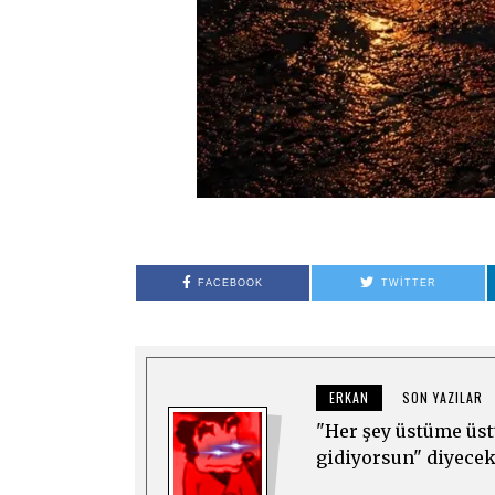
FACEBOOK
TWITTER
ERKAN
SON YAZILAR
"Her şey üstüme üst
gidiyorsun" diyece