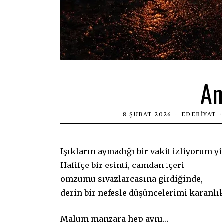
An
8 ŞUBAT 2026
EDEBIYAT
Işıkların aymadığı bir vakit izliyorum y
Hafifçe bir esinti, camdan içeri
omzumu sıvazlarcasına girdiğinde,
derin bir nefesle düşüncelerimi karanlı
Malum manzara hep aynı…