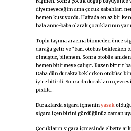
rağmen. Sonra çocuk doğup büyüyünce vüc
diyemeyeceğim ama çocuk sabahları nere
hemen kusuyordu. Haftada en az bir ker
hala anne-baba olarak çocuklarının yanı
Toplu taşıma aracına binmeden önce si
durağa gelir ve “bari otobüs beklerken b
olmuştur, bilemem. Sonra otobüs aniden
hemen bitirmeye çalışır. Bazen bitirir b
Daha dün durakta beklerken otobüse binen
iyice bitirdi. Sonra da durakların çevres
pislik…
Duraklarda sigara içmenin
yasak
olduğu
sigara içen birini gördüğünüz zaman uy
Çocukların sigara içmesinde elbette ark