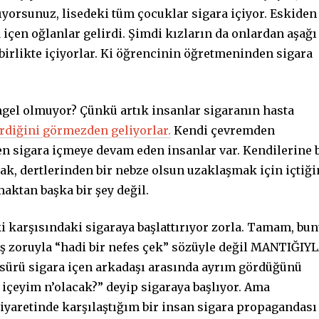
ıyorsunuz, lisedeki tüm çocuklar sigara içiyor. Eskiden
 içen oğlanlar gelirdi. Şimdi kızların da onlardan aşağı
a birlikte içiyorlar. Ki öğrencinin öğretmeninden sigara
ngel olmuyor? Çünkü artık insanlar sigaranın hasta
tirdiğini görmezden geliyorlar.
Kendi çevremden
 sigara içmeye devam eden insanlar var. Kendilerine 
k, dertlerinden bir nebze olsun uzaklaşmak için içtiği
ktan başka bir şey değil.
ki karşısındaki sigaraya başlattırıyor zorla. Tamam, bu
ş zoruyla “hadi bir nefes çek” sözüyle değil MANTIĞIY
 sürü sigara içen arkadaşı arasında ayrım gördüğünü
 içeyim n’olacak?” deyip sigaraya başlıyor. Ama
ziyaretinde karşılaştığım bir insan sigara propagandası