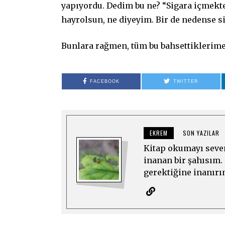
yapıyordu. Dedim bu ne? “Sigara içmekt
hayrolsun, ne diyeyim. Bir de nedense si
Bunlara rağmen, tüm bu bahsettiklerim
FACEBOOK
TWITTER
EKREM
SON YAZILAR
Kitap okumayı seve
inanan bir şahısım.
gerektiğine inanırı