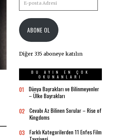
posta
Adresi
ABONE OL
Diğer 335 aboneye katılın
BU AYIN EN ÇOK
OKUNANLARI
Dünya Bayrakları ve Bilinmeyenler
01
– Ülke Bayrakları
Cevabı Az Bilinen Sorular – Rise of
02
Kingdoms
Farklı Kategorilerden 11 Enfes Film
03
Tavsiyesi