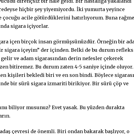
udu dirençsiz bir hale geldi. Bir hastalığa yakalandı
deyse hiçbir şey yiyemiyordu. İki yumurta yeyince
e çocuğu acile götürdüklerini hatırlıyorum. Buna rağm
nda sigara içiyorlar.
gara içen birçok insan görmüşsünüzdür. Örneğin bir a
ir sigara içeyim” der içinden. Belki de bu durum refleks
 gelir ve adam sigarasından derin nefesler çekerek
azen bitiremez. Bu durum zaten 4-5 saniye içinde oluyor.
 kişileri bekledi biri ve en son bindi. Böylece sigaras
inde bir sürü sigara izmariti birikiyor. Bir sürü çöp ve
nu biliyor musunuz? Evet yasak. Bu yüzden durakta
arın.
adaş çevresi de önemli. Biri ondan bakarak başlıyor, o