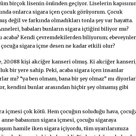
m birçok lisenin önünden geçiyor. Liselerin kapısını
nında onlarca sigara içen çocuk görüyorum. Çocuk
ş değil ve farkında olmadıkları tonla şey var hayatta.
eleri, babaları bunların sigara içtiğini biliyor mu?
ı acaba? Kendi çevremdekilerden biliyorum; ebeveynler
 çocuğa sigara içme desen ne kadar etkili olur?
e, 20.088 kişi akciğer kanseri olmuş. Ki akciğer kanseri
luk bir yere sahip. Peki, acaba sigara içen insanlar
lar mı? “ya ben olmam, bana bir şey olmaz” mı diyorlar
yor, kendini bunlar arasından hiçbir şey olmamış gibi
ra içmesi çok kötü. Hem çocuğun soluduğu hava, çocuğ
 anne-babasının sigara içmesi, çocuğu sigaraya
mşum hamile iken sigara içiyordu, tüm uyarılarımıza