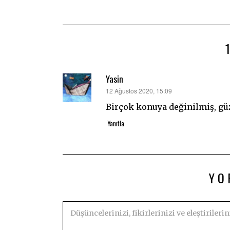
Yasin
dedi
12 Ağustos 2020, 15:09
ki:
Birçok konuya değinilmiş, güzel
Yanıtla
YO