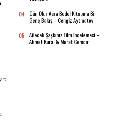
n
Gün Olur Asra Bedel Kitabına Bir
04
Genç Bakış – Cengiz Aytmatov
Ailecek Şaşkınız Film İncelemesi –
05
Ahmet Kural & Murat Cemcir
,
? E
a