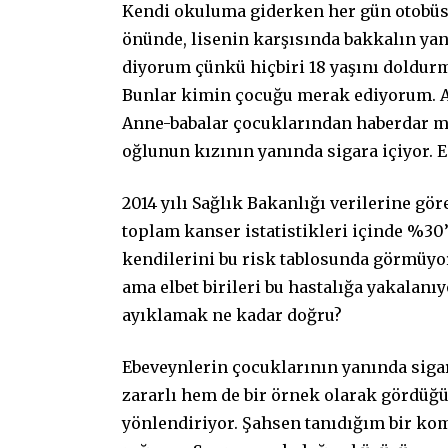
Kendi okuluma giderken her gün otobüsü
önünde, lisenin karşısında bakkalın ya
diyorum çünkü hiçbiri 18 yaşını doldurmu
Bunlar kimin çocuğu merak ediyorum. Ann
Anne-babalar çocuklarından haberdar m
oğlunun kızının yanında sigara içiyor. E
2014 yılı Sağlık Bakanlığı verilerine gör
toplam kanser istatistikleri içinde %30’
kendilerini bu risk tablosunda görmüyor
ama elbet birileri bu hastalığa yakalanı
ayıklamak ne kadar doğru?
Ebeveynlerin çocuklarının yanında siga
zararlı hem de bir örnek olarak gördüğü
yönlendiriyor. Şahsen tanıdığım bir ko