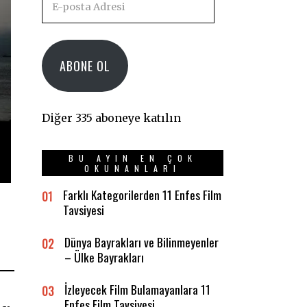
posta
Adresi
ABONE OL
Diğer 335 aboneye katılın
BU AYIN EN ÇOK
OKUNANLARI
Farklı Kategorilerden 11 Enfes Film
01
Tavsiyesi
Dünya Bayrakları ve Bilinmeyenler
02
– Ülke Bayrakları
İzleyecek Film Bulamayanlara 11
03
Enfes Film Tavsiyesi