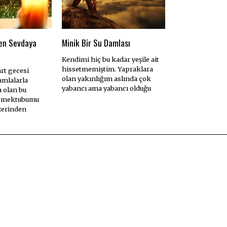
en Sevdaya
Minik Bir Su Damlası
Kendimi hiç bu kadar yeşile ait
hissetmemiştim. Yapraklara
rt gecesi
olan yakınlığım aslında çok
amlalarla
yabancı ama yabancı olduğu
a olan bu
k mektubumu
zerinden