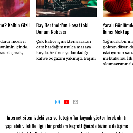
mı? Kalbin Gizli
Bay Berthold’un Hayattaki
Yaralı Gönlümd
Dönüm Noktası
İkinci Mektup
 durur niceleri
Çok kahve içmekten sararan
Yağmurlu bir ma
eynimin içinde.
cam bardağını usulca masaya
gökten düşen d
 nasırlaşmak,
koydu. Az önce yudumladığı
ıslatıyorum san
kahve boğazını yakmıştı. Başını
mektubumu. İl
okumayışının ü
İnternet sitemizdeki yazı ve fotoğraflar kaynak gösterilerek alıntı
yapılabilir. Telifle ilgili bir problem keşfettiğinizde bizimle iletişime