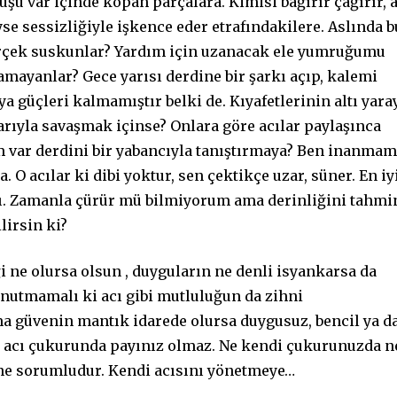
ruşu var içinde kopan parçalara. Kimisi bağırır çağırır, 
se sessizliğiyle işkence eder etrafındakilere. Aslında b
 gerçek suskunlar? Yardım için uzanacak ele yumruğumu
mayanlar? Gece yarısı derdine bir şarkı açıp, kalemi
ya güçleri kalmamıştır belki de. Kıyafetlerinin altı yara
rıyla savaşmak içinse? Onlara göre acılar paylaşınca
 var derdini bir yabancıyla tanıştırmaya? Ben inanmam
. O acılar ki dibi yoktur, sen çektikçe uzar, süner. En iy
rı. Zamanla çürür mü bilmiyorum ama derinliğini tahmi
lirsin ki?
ği ne olursa olsun , duyguların ne denli isyankarsa da
unutmamalı ki acı gibi mutluluğun da zihni
ma güvenin mantık idarede olursa duygusuz, bencil ya d
 acı çukurunda payınız olmaz. Ne kendi çukurunuzda n
ine sorumludur. Kendi acısını yönetmeye…