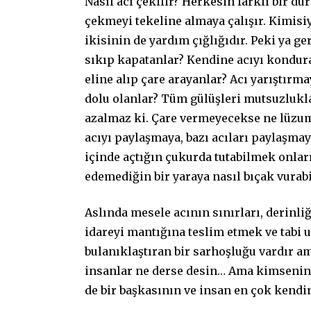
Nasıl acı çekilir? Herkesin farklı bir du
çekmeyi tekeline almaya çalışır. Kimisiy
ikisinin de yardım çığlığıdır. Peki ya
sıkıp kapatanlar? Kendine acıyı kondura
eline alıp çare arayanlar? Acı yarıştırma
dolu olanlar? Tüm gülüşleri mutsuzlukla
azalmaz ki. Çare vermeyecekse ne lüzum
acıyı paylaşmaya, bazı acıları paylaşmaya
içinde açtığın çukurda tutabilmek onla
edemediğin bir yaraya nasıl bıçak vurabi
Aslında mesele acının sınırları, derinli
idareyi mantığına teslim etmek ve tabi 
bulanıklaştıran bir sarhoşluğu vardır a
insanlar ne derse desin… Ama kimsenin
de bir başkasının ve insan en çok kend