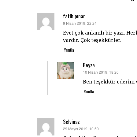
fatih pınar
dedi
9 Nisan 2019, 22:24
ki:
Evet çok anlamlı bir yazı. He
vardır. Çok teşekkürler.
Yanıtla
Beyza
dedi
10 Nisan 2019, 18:20
ki:
Ben teşekkür ederim v
Yanıtla
Selvinaz
dedi
29 Mayıs 2019, 10:59
ki: