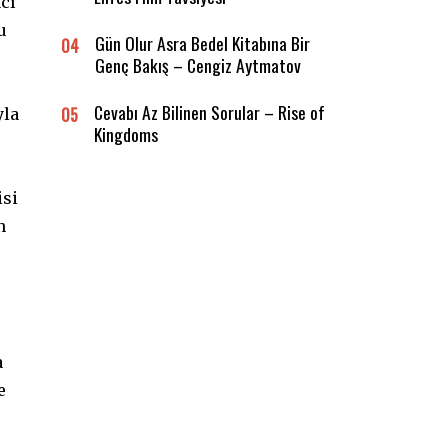
acı
u
Gün Olur Asra Bedel Kitabına Bir
04
Genç Bakış – Cengiz Aytmatov
Cevabı Az Bilinen Sorular – Rise of
05
yla
Kingdoms
isi
n
a
e