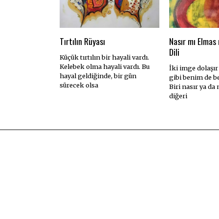
Tırtılın Rüyası
Nasır mı Elmas 
Dili
Küçük tırtılın bir hayali vardı.
Kelebek olma hayali vardı. Bu
İki imge dolaşır
hayal geldiğinde, bir gün
gibi benim de b
sürecek olsa
Biri nasır ya da
diğeri