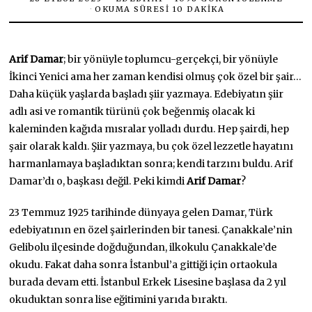
OKUMA SÜRESI 10 DAKIKA
Arif Damar
; bir yönüyle toplumcu-gerçekçi, bir yönüyle
İkinci Yenici ama her zaman kendisi olmuş çok özel bir şair…
Daha küçük yaşlarda başladı şiir yazmaya. Edebiyatın şiir
adlı asi ve romantik türünü çok beğenmiş olacak ki
kaleminden kağıda mısralar yolladı durdu. Hep şairdi, hep
şair olarak kaldı. Şiir yazmaya, bu çok özel lezzetle hayatını
harmanlamaya başladıktan sonra; kendi tarzını buldu. Arif
Damar’dı o, başkası değil. Peki kimdi
Arif Damar
?
23 Temmuz 1925 tarihinde dünyaya gelen Damar, Türk
edebiyatının en özel şairlerinden bir tanesi. Çanakkale’nin
Gelibolu ilçesinde doğduğundan, ilkokulu Çanakkale’de
okudu. Fakat daha sonra İstanbul’a gittiği için ortaokula
burada devam etti. İstanbul Erkek Lisesine başlasa da 2 yıl
okuduktan sonra lise eğitimini yarıda bıraktı.