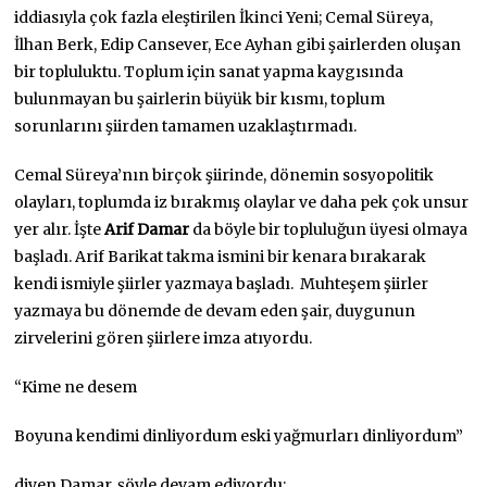
iddiasıyla çok fazla eleştirilen İkinci Yeni; Cemal Süreya,
İlhan Berk, Edip Cansever, Ece Ayhan gibi şairlerden oluşan
bir topluluktu. Toplum için sanat yapma kaygısında
bulunmayan bu şairlerin büyük bir kısmı, toplum
sorunlarını şiirden tamamen uzaklaştırmadı.
Cemal Süreya’nın birçok şiirinde, dönemin sosyopolitik
olayları, toplumda iz bırakmış olaylar ve daha pek çok unsur
yer alır. İşte
Arif Damar
da böyle bir topluluğun üyesi olmaya
başladı. Arif Barikat takma ismini bir kenara bırakarak
kendi ismiyle şiirler yazmaya başladı. Muhteşem şiirler
yazmaya bu dönemde de devam eden şair, duygunun
zirvelerini gören şiirlere imza atıyordu.
“Kime ne desem
Boyuna kendimi dinliyordum eski yağmurları dinliyordum”
diyen Damar, şöyle devam ediyordu: