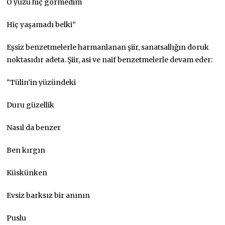
O yüzü hiç görmedim
Hiç yaşamadı belki”
Eşsiz benzetmelerle harmanlanan şiir, sanatsallığın doruk
noktasıdır adeta. Şiir, asi ve naif benzetmelerle devam eder:
“Tülin’in yüzündeki
Duru güzellik
Nasıl da benzer
Ben kırgın
Küskünken
Evsiz barksız bir anının
Puslu