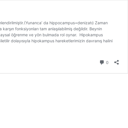
mlendirilmiştir.(Yunanca’ da hippocampus=denizatı) Zaman
 karşın fonksiyonları tam anlaşılabilmiş değildir. Beynin
a), uzaysal öğrenme ve yön bulmada rol oynar. Hipokampus
letilir dolayısıyla hipokampus hareketlerimizin davranış halini
Yorum
0