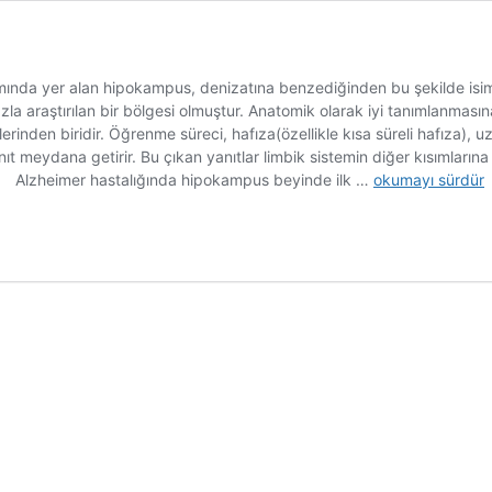
ında yer alan hipokampus, denizatına benzediğinden bu şekilde isi
la araştırılan bir bölgesi olmuştur. Anatomik olarak iyi tanımlanmasına
mlerinden biridir. Öğrenme süreci, hafıza(özellikle kısa süreli hafız
 meydana getirir. Bu çıkan yanıtlar limbik sistemin diğer kısımlarına i
Beynimizdeki
riz. Alzheimer hastalığında hipokampus beyinde ilk …
okumayı sürdür
Deniz
Atı:
Hipokampus