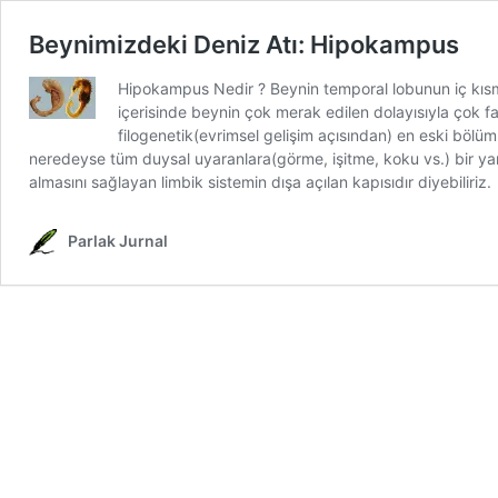
Beynimizdeki Deniz Atı: Hipokampus
Hipokampus Nedir ? Beynin temporal lobunun iç kısm
içerisinde beynin çok merak edilen dolayısıyla çok faz
filogenetik(evrimsel gelişim açısından) en eski bölü
neredeyse tüm duysal uyaranlara(görme, işitme, koku vs.) bir yanıt
almasını sağlayan limbik sistemin dışa açılan kapısıdır diyebili
Parlak Jurnal