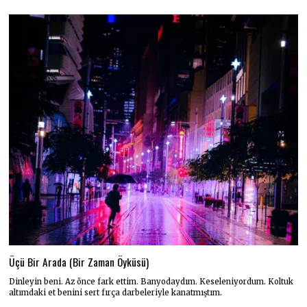
Üçü Bir Arada (Bir Zaman Öyküsü)
Dinleyin beni. Az önce fark ettim. Banyodaydım. Keseleniyordum. Koltuk
altımdaki et benini sert fırça darbeleriyle kanatmıştım.