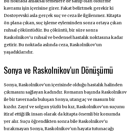
Bu noktada ahlaksal temellere de sahip olan öldürme
kavramı işin içerisine girer. Fakat belirtmek gerekir ki
Dostoyevski asla gerçek suç ve ceza ile ilgilenmez. Kitapta
ön plana çıkan, suç işleme eyleminden sonra ortaya çıkan
ruhsal çöküntüdür. Bu çöküntü, bir süre sonra
Raskolnikov’u ruhsal ve bedensel hastalık noktasına kadar
getirir. Bu noktada aslında ceza, Raskolnikov’un
yaşadıklarıdır.
Sonya ve Raskolnikov’un Dönüşümü
Sonya, Raskolnikov’un içerisinde olduğu hastalık halinden
çıkmasını sağlayan kadındır. Romanın başında Raskolnikov
ile bir tavernada buluşan Sonya, utangaç ve masum bir
kızdır. Zayıf ve solgun yüzlü bu kız, Raskolnikov’un suçunu
itiraf ettiği ilk insan olarak da kitapta önemli bir konumda
yer alır. Suçu öğrendikten sonra bile Raskolnikov’u
bırakmayan Sonya, Raskolnikov’un hayata tutunacağı