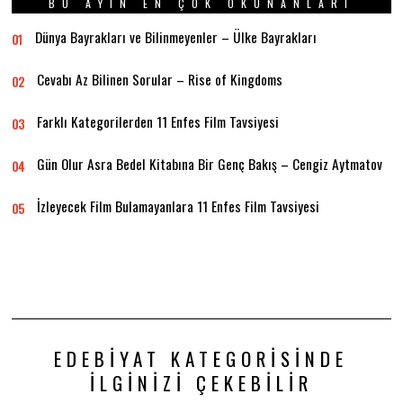
BU AYIN EN ÇOK OKUNANLARI
Dünya Bayrakları ve Bilinmeyenler – Ülke Bayrakları
01
Cevabı Az Bilinen Sorular – Rise of Kingdoms
02
Farklı Kategorilerden 11 Enfes Film Tavsiyesi
03
Gün Olur Asra Bedel Kitabına Bir Genç Bakış – Cengiz Aytmatov
04
İzleyecek Film Bulamayanlara 11 Enfes Film Tavsiyesi
05
EDEBIYAT KATEGORISINDE
İLGINIZI ÇEKEBILIR