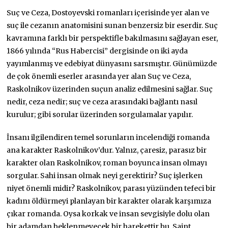
Suç ve Ceza, Dostoyevski romanları içerisinde yer alan ve
suç ile cezanın anatomisini sunan benzersiz bir eserdir. Suç
kavramına farklı bir perspektifle bakılmasını sağlayan eser,
1866 yılında “Rus Habercisi” dergisinde on iki ayda
yayımlanmış ve edebiyat dünyasını sarsmıştır. Günümüzde
de çok önemli eserler arasında yer alan Suç ve Ceza,
Raskolnikov üzerinden suçun analiz edilmesini sağlar. Suç
nedir, ceza nedir; suç ve ceza arasındaki bağlantı nasıl
kurulur; gibi sorular üzerinden sorgulamalar yapılır.
İnsanı ilgilendiren temel sorunların incelendiği romanda
ana karakter Raskolnikov’dur. Yalnız, çaresiz, parasız bir
karakter olan Raskolnikov, roman boyunca insan olmayı
sorgular. Sahi insan olmak neyi gerektirir? Suç işlerken
niyet önemli midir? Raskolnikov, parası yüzünden tefeci bir
kadını öldürmeyi planlayan bir karakter olarak karşımıza
çıkar romanda. Oysa korkak ve insan sevgisiyle dolu olan
bir adamdan beklenmeyecek bir harekettir bu. Saint