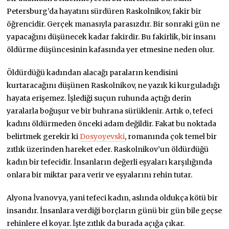
Petersburg’da hayatını sürdüren Raskolnikov, fakir bir
öğrencidir. Gerçek manasıyla parasızdır. Bir sonraki gün ne
yapacağını düşünecek kadar fakirdir. Bu fakirlik, bir insanı
öldürme düşüncesinin kafasında yer etmesine neden olur.
Öldürdüğü kadından alacağı paraların kendisini
kurtaracağını düşünen Raskolnikov, ne yazık ki kurguladığı
hayata erişemez. İşlediği suçun ruhunda açtığı derin
yaralarla boğuşur ve bir buhrana sürüklenir. Artık o, tefeci
kadını öldürmeden önceki adam değildir. Fakat bu noktada
belirtmek gerekir ki
Dosyoyevski
, romanında çok temel bir
zıtlık üzerinden hareket eder. Raskolnikov’un öldürdüğü
kadın bir tefecidir. İnsanların değerli eşyaları karşılığında
onlara bir miktar para verir ve eşyalarını rehin tutar.
Alyona İvanovya, yani tefeci kadın, aslında oldukça kötü bir
insandır. İnsanlara verdiği borçların günü bir gün bile geçse
rehinlere el koyar. İşte zıtlık da burada açığa çıkar.