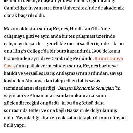
ilk kadın belediye başkanıydı. Matematik eğitimi aldığı
Cambridge’in yanı sıra Eton Üniversitesi’nde de akademik
olarak başarılı oldu.
Mezun olduktan sonra; Keynes, Hindistan Ofisi’nde
çalışmaya gitti ve aynı anda bir tez çalışması üzerinde
çalışmayı başardı – genellikle mesai saatleri içinde – ki bu
onu King’s College’da bir burs kazandırdı. 1908’de kamu
hizmetinden ayrıldı ve Cambridge’e döndü.
Birinci Dünya
Savaşı
‘nın patlak vermesinden sonra, Keynes hazineye
katıldı ve Versailles Barış Antlaşması’nın ardından, savaşı
kaybeden Almanya’dan talep edilen fahiş savaş
tazminatlarını eleştirdiği
“Barışın Ekonomik Sonuçları”
nı
yayınladı ve Almanlar arasında intikam arzusunu
güçlendireceğini öngördü -ki bu öngörüsü daha
sonrasında Hitler ve ona bağlı Nazizim ile doğrulanmış
oldu-. Yayınladığı kitap en çok satan kitaplarda onu dünyaca
ünlü yaptı.