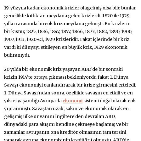
19. yüzyıla kadar ekonomik krizler olagelmiş olsa bile bunlar
genellikle kıtlıktan meydana gelen krizlerdi. 1820 ile 1929
yılları arasında birçok kriz meydana gelmişti. Bu krizlerin
bir kısmı; 1825, 1836, 1847, 1857, 1866, 1873, 1882, 1890, 1900,
1907, 1913, 1920-21, 1929 krizleridir. Fakat içlerinde bir kriz
vardı ki dünyayı etkileyen en büyük kriz, 1929 ekonomik
buhranıydı.
20 yılda bir ekonomik kriz yaşayan ABD’de bir sonraki
krizin 1914’te ortaya çıkması bekleniyordu fakat 1. Dünya
Savaşı ekonomiyi canlandırarak bir krize girmesini erteledi.
1. Dünya Savaşı’ndan sonra, özellikle savaşın en etkili ve en
yıkıcı yaşandığı Avrupa’da
ekonomi
sistemi doğal olarak çok
yıpranmıştı. Savaştan uzak, sakin ve ekonomik olarak en
gelişmiş ülke unvanını İngiltere’den devralan ABD,
dünyadaki para akışını kendine çekmeye başlamış ve bir
zamanlar avrupanın ona kreditör olmasının tam tersini
yaparak avrupa ekonomisinin kreditörü olmuştu. ABD’de