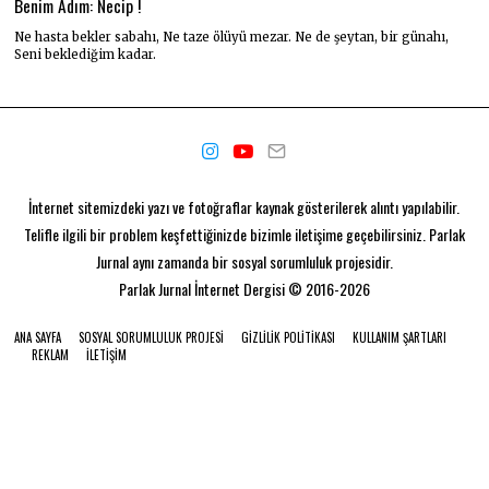
Benim Adım: Necip !
Ne hasta bekler sabahı, Ne taze ölüyü mezar. Ne de şeytan, bir günahı,
Seni beklediğim kadar.
İnternet sitemizdeki yazı ve fotoğraflar kaynak gösterilerek alıntı yapılabilir.
Telifle ilgili bir problem keşfettiğinizde bizimle iletişime geçebilirsiniz. Parlak
Jurnal aynı zamanda bir
sosyal sorumluluk projesidir.
Parlak Jurnal
İnternet Dergisi © 2016-2026
ANA SAYFA
SOSYAL SORUMLULUK PROJESI
GIZLILIK POLITIKASI
KULLANIM ŞARTLARI
REKLAM
İLETIŞIM