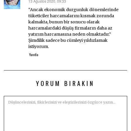
13 Ağustos 2020, 09:33
dedi
ki:
“Ancak ekonomik durgunluk dönemlerinde
tüketiciler harcamalarını kısmak zorunda
kalmakta, bunun bir sonucu olarak
harcamalardaki düşüş firmaların daha az
yatırım harcamasına neden olmaktadır.”
Şimdilik sadece bu cümleyi yıldızlamak
istiyorum.
Yanıtla
YORUM BIRAKIN