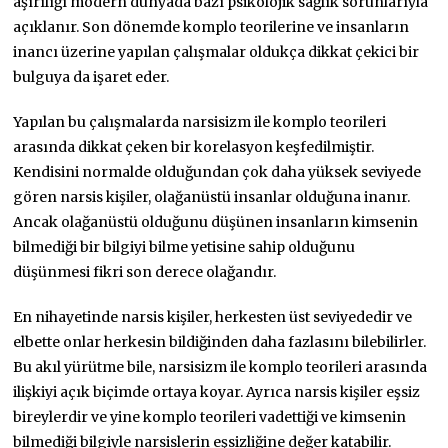
aşırılığı modern dünyada bazı psikolojik sağlık sorunlarıyla
açıklanır. Son dönemde komplo teorilerine ve insanların
inancı üzerine yapılan çalışmalar oldukça dikkat çekici bir
bulguya da işaret eder.
Yapılan bu çalışmalarda narsisizm ile komplo teorileri
arasında dikkat çeken bir korelasyon keşfedilmiştir.
Kendisini normalde olduğundan çok daha yüksek seviyede
gören narsis kişiler, olağanüstü insanlar olduğuna inanır.
Ancak olağanüstü olduğunu düşünen insanların kimsenin
bilmediği bir bilgiyi bilme yetisine sahip olduğunu
düşünmesi fikri son derece olağandır.
En nihayetinde narsis kişiler, herkesten üst seviyededir ve
elbette onlar herkesin bildiğinden daha fazlasını bilebilirler.
Bu akıl yürütme bile, narsisizm ile komplo teorileri arasında
ilişkiyi açık biçimde ortaya koyar. Ayrıca narsis kişiler eşsiz
bireylerdir ve yine komplo teorileri vadettiği ve kimsenin
bilmediği bilgiyle narsislerin eşsizliğine değer katabilir.