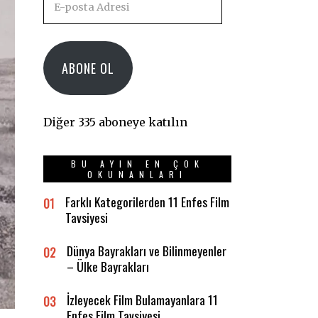
posta
Adresi
ABONE OL
Diğer 335 aboneye katılın
BU AYIN EN ÇOK
OKUNANLARI
Farklı Kategorilerden 11 Enfes Film
01
Tavsiyesi
Dünya Bayrakları ve Bilinmeyenler
02
– Ülke Bayrakları
İzleyecek Film Bulamayanlara 11
03
Enfes Film Tavsiyesi