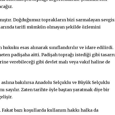
acağız.
mıştır. Doğduğumuz toprakların bizi sarmalayan sevgisi
larında tarifi mümkün olmayan şekilde özlemini
hukuku esas alınarak sınıflandırılır ve idare edilirdi.
ten padişaha aitti. Padişah toprağı istediği gibi tasarr
erine verebileceği gibi devlet malı veya vakıf haline de
 aslına bakılırsa Anadolu Selçuklu ve Büyük Selçuklu
ı sayılır. Zaten tarihte öyle baştan yaratmak diye bir
elişir.
. Fakat bazı koşullarda kullanım hakkı halka da