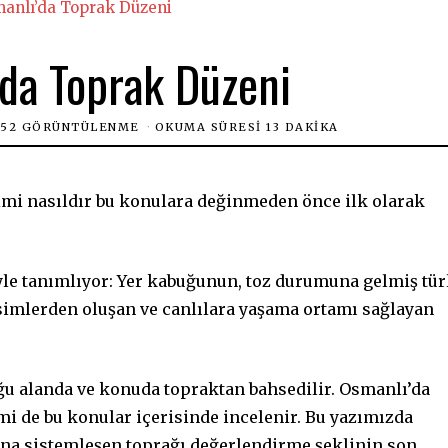
anlı’da Toprak Düzeni
da Toprak Düzeni
452 GÖRÜNTÜLENME
OKUMA SÜRESI 13 DAKIKA
imi nasıldır bu konulara değinmeden önce ilk olarak
öyle tanımlıyor: Yer kabuğunun, toz durumuna gelmiş tür
isimlerden oluşan ve canlılara yaşama ortamı sağlayan
oğu alanda ve konuda topraktan bahsedilir. Osmanlı’da
mi de bu konular içerisinde incelenir. Bu yazımızda
na sistemleşen toprağı değerlendirme şeklinin son