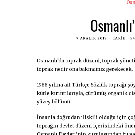
Osm
Osmanlı’
9 ARALIK 2017
TARIH
5
Osmanlı’da toprak düzeni, toprak yönet
toprak nedir ona bakmamız gerekecek.
1988 yılına ait Türkçe Sözlük toprağı ş
kütle kırıntılarıyla, çürümüş organik c
yüzey bölümü.
İnsanla doğrudan ilişkili olduğu için ç
toprağın devlet düzeni içerisindeki öne
Osmanlı Devleti’nin kuruluşundan bu ya