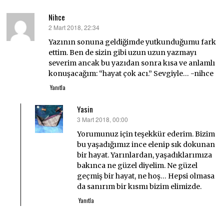
Nihce
2 Mart 2018, 22:34
dedi
ki:
Yazının sonuna geldiğimde yutkunduğumu fark
ettim. Ben de sizin gibi uzun uzun yazmayı
severim ancak bu yazıdan sonra kısa ve anlamlı
konuşacağım: “hayat çok acı.” Sevgiyle… -nihce
Yanıtla
Yasin
3 Mart 2018, 00:00
dedi
ki:
Yorumunuz için teşekkür ederim. Bizim
bu yaşadığımız ince elenip sık dokunan
bir hayat. Yarınlardan, yaşadıklarımıza
bakınca ne güzel diyelim. Ne güzel
geçmiş bir hayat, ne hoş… Hepsi olmasa
da sanırım bir kısmı bizim elimizde.
Yanıtla