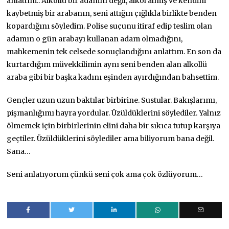
anlattım.. Alkollü bir adamın değil, alkol almış ve kendini
kaybetmiş bir arabanın, seni attığın çığlıkla birlikte benden
kopardığını söyledim. Polise suçunu itiraf edip teslim olan
adamın o gün arabayı kullanan adam olmadığını,
mahkemenin tek celsede sonuçlandığını anlattım. En son da
kurtardığım müvekkilimin aynı seni benden alan alkollü
araba gibi bir başka kadını eşinden ayırdığından bahsettim.
Gençler uzun uzun baktılar birbirine. Sustular. Bakışlarımı,
pişmanlığımı hayra yordular. Üzüldüklerini söylediler. Yalnız
ölmemek için birbirlerinin elini daha bir sıkıca tutup karşıya
geçtiler. Üzüldüklerini söylediler ama biliyorum bana değil.
Sana…
Seni anlatıyorum çünkü seni çok ama çok özlüyorum…