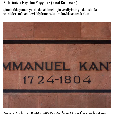
Birbirimizin Hayatını Yaşıyoruz (Nasıl Kırdıysak!)
Şimdi olduğumuz yerde durabilmek için verdiğimiz ya da aslında
verdikleri mücadeleyi düşünme vakti. Yalnızlıktan uzak olan
Şartsız Bir İyilik Mümkün mü? Kant’ın Ödev Ahlakı Üzerine İnceleme