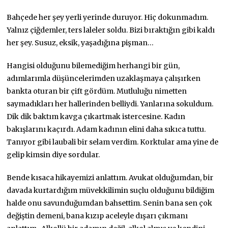
Bahçede her şey yerli yerinde duruyor. Hiç dokunmadım.
Yalnız çiğdemler, ters laleler soldu. Bizi bıraktığın gibi kaldı
her şey. Susuz, eksik, yaşadığına pişman…
Hangisi olduğunu bilemediğim herhangi bir gün,
adımlarımla düşüncelerimden uzaklaşmaya çalışırken
bankta oturan bir çift gördüm. Mutluluğu nimetten
saymadıkları her hallerinden belliydi. Yanlarına sokuldum.
Dik dik baktım kavga çıkartmak istercesine. Kadın
bakışlarını kaçırdı. Adam kadının elini daha sıkıca tuttu.
Tanıyor gibi laubali bir selam verdim. Korktular ama yine de
gelip kimsin diye sordular.
Bende kısaca hikayemizi anlattım. Avukat olduğumdan, bir
davada kurtardığım müvekkilimin suçlu olduğunu bildiğim
halde onu savunduğumdan bahsettim. Senin bana sen çok
değiştin demeni, bana kızıp aceleyle dışarı çıkmanı