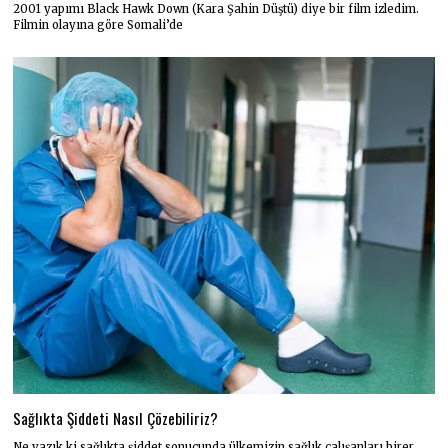
2001 yapımı Black Hawk Down (Kara Şahin Düştü) diye bir film izledim.
Filmin olayına göre Somali’de
Sağlıkta Şiddeti Nasıl Çözebiliriz?
Ne yazık ki sağlıkta şiddet sonucunda ülkemizin sağlık çalışanları birer