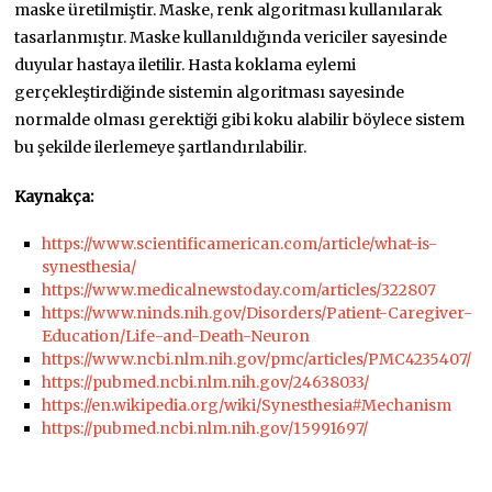
maske üretilmiştir. Maske, renk algoritması kullanılarak
tasarlanmıştır. Maske kullanıldığında vericiler sayesinde
duyular hastaya iletilir. Hasta koklama eylemi
gerçekleştirdiğinde sistemin algoritması sayesinde
normalde olması gerektiği gibi koku alabilir böylece sistem
bu şekilde ilerlemeye şartlandırılabilir.
Kaynakça:
https://www.scientificamerican.com/article/what-is-
synesthesia/
https://www.medicalnewstoday.com/articles/322807
https://www.ninds.nih.gov/Disorders/Patient-Caregiver-
Education/Life-and-Death-Neuron
https://www.ncbi.nlm.nih.gov/pmc/articles/PMC4235407/
https://pubmed.ncbi.nlm.nih.gov/24638033/
https://en.wikipedia.org/wiki/Synesthesia#Mechanism
https://pubmed.ncbi.nlm.nih.gov/15991697/