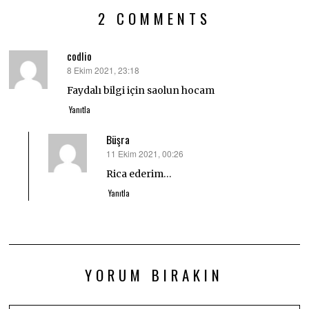
2 COMMENTS
codlio
8 Ekim 2021, 23:18
dedi
ki:
Faydalı bilgi için saolun hocam
Yanıtla
Büşra
11 Ekim 2021, 00:26
dedi
ki:
Rica ederim…
Yanıtla
YORUM BIRAKIN