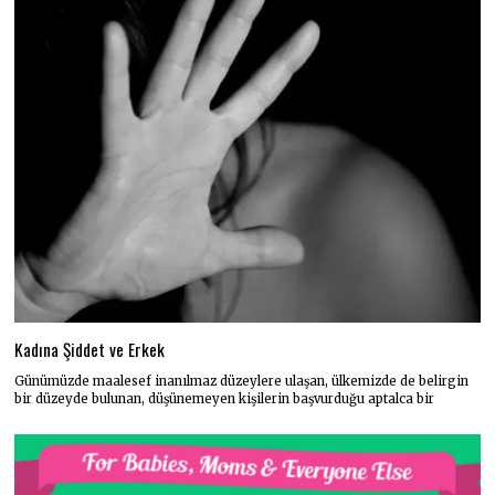
Kadına Şiddet ve Erkek
Günümüzde maalesef inanılmaz düzeylere ulaşan, ülkemizde de belirgin
bir düzeyde bulunan, düşünemeyen kişilerin başvurduğu aptalca bir