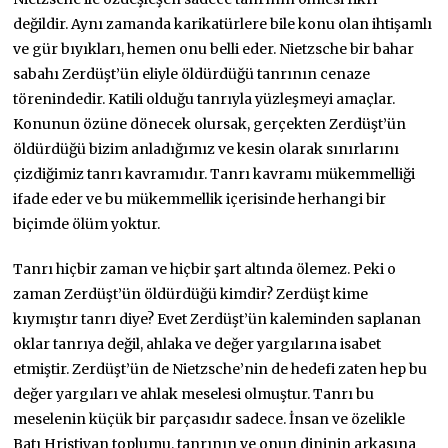
değildir. Aynı zamanda karikatürlere bile konu olan ihtişamlı
ve gür bıyıkları, hemen onu belli eder. Nietzsche bir bahar
sabahı Zerdüşt’ün eliyle öldürdüğü tanrının cenaze
törenindedir. Katili olduğu tanrıyla yüzleşmeyi amaçlar.
Konunun özüne dönecek olursak, gerçekten Zerdüşt’ün
öldürdüğü bizim anladığımız ve kesin olarak sınırlarını
çizdiğimiz tanrı kavramıdır. Tanrı kavramı mükemmelliği
ifade eder ve bu mükemmellik içerisinde herhangi bir
biçimde ölüm yoktur.
Tanrı hiçbir zaman ve hiçbir şart altında ölemez. Peki o
zaman Zerdüşt’ün öldürdüğü kimdir? Zerdüşt kime
kıymıştır tanrı diye? Evet Zerdüşt’ün kaleminden saplanan
oklar tanrıya değil, ahlaka ve değer yargılarına isabet
etmiştir. Zerdüşt’ün de Nietzsche’nin de hedefi zaten hep bu
değer yargıları ve ahlak meselesi olmuştur. Tanrı bu
meselenin küçük bir parçasıdır sadece. İnsan ve özelikle
Batı Hristiyan toplumu, tanrının ve onun dininin arkasına