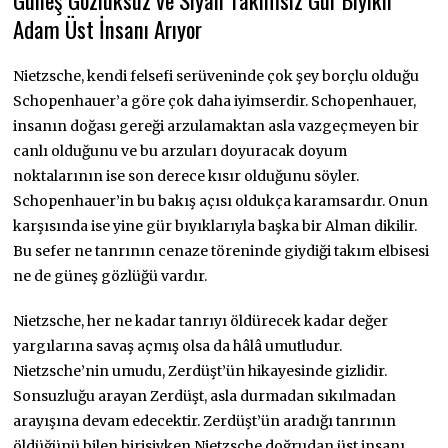
Adam Üst İnsanı Arıyor
Nietzsche, kendi felsefi serüveninde çok şey borçlu olduğu
Schopenhauer’a göre çok daha iyimserdir. Schopenhauer,
insanın doğası gereği arzulamaktan asla vazgeçmeyen bir
canlı olduğunu ve bu arzuları doyuracak doyum
noktalarının ise son derece kısır olduğunu söyler.
Schopenhauer’in bu bakış açısı oldukça karamsardır. Onun
karşısında ise yine gür bıyıklarıyla başka bir Alman dikilir.
Bu sefer ne tanrının cenaze töreninde giydiği takım elbisesi
ne de güneş gözlüğü vardır.
Nietzsche, her ne kadar tanrıyı öldürecek kadar değer
yargılarına savaş açmış olsa da hâlâ umutludur.
Nietzsche’nin umudu, Zerdüşt’ün hikayesinde gizlidir.
Sonsuzluğu arayan Zerdüşt, asla durmadan sıkılmadan
arayışına devam edecektir. Zerdüşt’ün aradığı tanrının
öldüğünü bilen birisiyken Nietzsche doğrudan üst insanı