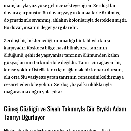
inançlarıyla yüz yüze gelince sekteye uğrar. Zerdüşt bir
duvara çarpmıştır. Bu duvar; yaygın kanaatlerle örülmüş,
dogmatizmle sıvanmış, ahlakın kolonlarıyla desteklenmiştir.
Bu duvar, insanın değer yargılarıdır.
Zerdüşt hiç beklemediği, ummadığı bir tabloyla karşı
karşıyadır. Koskoca bilge nasıl bilmiyorsa tanrının
öldüğünü, şehirde yaşayanlar tanrının ölümünden kalan
gözyaşlarının farkında bile değildir. Tanrı için ağlayan hiç
kimse yoktur. Üstelik tanrı için ağlamak bir kenara dursun,
ulu orta ölü vaziyette yatan tanrının cenazesini kaldırmaya
cesaret eden bile yoktur. Zerdüşt, hayal kırıklıklarıyla
mağarasına doğru yola çıkar.
Güneş Gözlüğü ve Siyah Takımıyla Gür Bıyıklı Adam
Tanrıyı Uğurluyor
Nietzsche ile özdeşleşen sadece tanrının ölmesi fikri