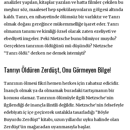
analizler yapılan, kitaplar yazılan ve hatta filmler çekilen bu
meşhur söz, maalesef hep spekülasyonların gölgesi altında
kaldı. Tanrı, en nihayetinde ölümsüz bir varlıktır ve Tanrı
olmak doğası gereğince mükemmelliğe işaret eder. Tanrı
olmanın tanımı ve kimliği özsel olarak zaten ezeliyeti ve
ebediyeti imgeler. Peki Nietzsche bunu bilmiyor muydu?
Gerçekten tanrının öldüğünü mü düşündü? Nietzsche
“Tanrı öldü.” derken ne demek istemişti?
Tanrıyı Öldüren Zerdüşt, Onu Görmeyen Bilge!
Tanrının ölmesi fikri hemen herkes için rahatsız edicidir.
İnançlı olmak ya da olmamak buradaki tartışmanın bir
konusu olamaz. Tanrının ölümüyle ilgili Nietzsche’nin
ilgilendiği de inançla ilintili değildir. Nietzsche’nin felsefeyle
edebiyatı iç içe geçirerek ustalıkla tasarladığı “Böyle
Buyurdu Zerdüşt” kitabı, uzun yıllardır uyku halinde olan
Zerdüşt’ün mağaradan uyanmasıyla başlar.