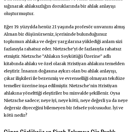
sığınarak ahlaksızlığın doruklarında bir ahlak anlayışı
oluşturmuştur.
Eğer 19. yüzyılda henüz 21 yaşında profesör unvanını almış
Alman bir düşünürseniz, içerisinde bulunduğunuz
toplumun ahlaka ve değer yargılarına yüklediği anlam sizi
fazlasıyla rahatsız eder. Nietzsche’yi de fazlasıyla rahatsız
etmiştir. Nietzsche “Ahlakın Soykütüğü Üzerine” adlı
kitabında ahlakı ve özel olarak Hristiyan ahlakını temelden
eleştirir. İnsanın doğasına aykırı olan bu ahlak anlayışı,
çıkar ilişkileri ile bezenmiş ve evrenselliği olmayan tekdüze
temeller üzerine inşa edilmiştir. Nietzsche’nin Hristiyan
ahlakına yönelttiği eleştiriler bu minvalde şekillenir. Oysa
Nietzsche sadece; neye iyi, neye kötü, neye değerli ya da neye
değersiz diyeceğini bilemeyen bir felsefe yolcusudur. İyi ve
kötü nedir?
Güneş Gözlüksüz ve Siyah Takımsız Gür Bıyıklı