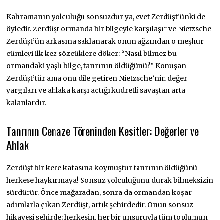
Kahramanın yolculuğu sonsuzdur ya, evet Zerdüşt’ünki de
öyledir. Zerdüşt ormanda bir bilgeyle karşılaşır ve Nietzsche
Zerdüşt’ün arkasına saklanarak onun ağzından o meşhur
cümleyi ilk kez sözcüklere döker: “Nasıl bilmez bu
ormandaki yaşlı bilge, tanrının öldüğünü?” Konuşan
Zerdüşt’tür ama onu dile getiren Nietzsche’nin değer
yargıları ve ahlaka karşı açtığı kudretli savaştan arta
kalanlardır.
Tanrının Cenaze Töreninden Kesitler: Değerler ve
Ahlak
Zerdüşt bir kere kafasına koymuştur tanrının öldüğünü
herkese haykırmaya! Sonsuz yolculuğunu durak bilmeksizin
sürdürür. Önce mağaradan, sonra da ormandan koşar
adımlarla çıkan Zerdüşt, artık şehirdedir. Onun sonsuz
hikayesi şehirde; herkesin, her bir unsuruyla tüm toplumun