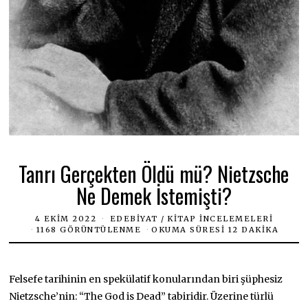
Tanrı Gerçekten Öldü mü? Nietzsche
Ne Demek İstemişti?
4 EKIM 2022
EDEBIYAT
/
KITAP İNCELEMELERI
1168 GÖRÜNTÜLENME
OKUMA SÜRESI 12 DAKIKA
Felsefe tarihinin en spekülatif konularından biri şüphesiz
Nietzsche’nin: “The God is Dead” tabiridir. Üzerine türlü