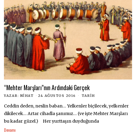
“Mehter Marşları”nın Ardındaki Gerçek
YAZAR:
NIHAT
24 AĞUSTOS 2016
TARIH
Ceddin deden, neslin baban… Yelkenler biçilecek, yelkenler
dikilecek… Artar cihadla şanımız… (ve işte Mehter Marşları
bu kadar güzel.) Her yurttaşın duyduğunda
Devamı