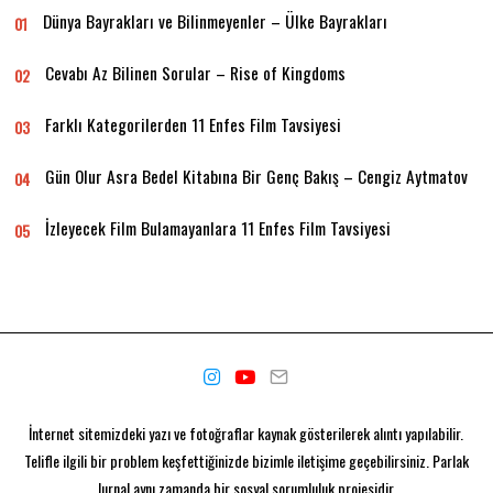
Dünya Bayrakları ve Bilinmeyenler – Ülke Bayrakları
01
Cevabı Az Bilinen Sorular – Rise of Kingdoms
02
Farklı Kategorilerden 11 Enfes Film Tavsiyesi
03
Gün Olur Asra Bedel Kitabına Bir Genç Bakış – Cengiz Aytmatov
04
İzleyecek Film Bulamayanlara 11 Enfes Film Tavsiyesi
05
İnternet sitemizdeki yazı ve fotoğraflar kaynak gösterilerek alıntı yapılabilir.
Telifle ilgili bir problem keşfettiğinizde bizimle iletişime geçebilirsiniz. Parlak
Jurnal aynı zamanda bir
sosyal sorumluluk projesidir.