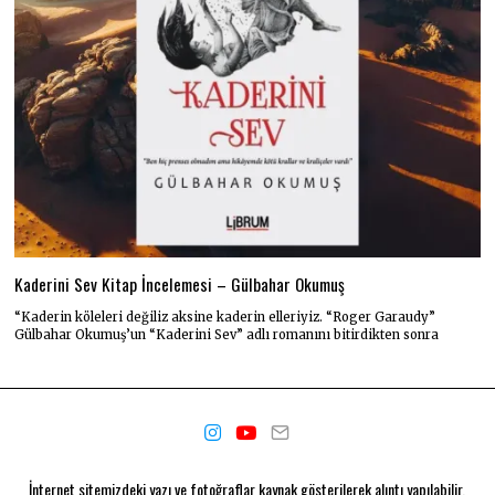
Kaderini Sev Kitap İncelemesi – Gülbahar Okumuş
“Kaderin köleleri değiliz aksine kaderin elleriyiz. “Roger Garaudy”
Gülbahar Okumuş’un “Kaderini Sev” adlı romanını bitirdikten sonra
İnternet sitemizdeki yazı ve fotoğraflar kaynak gösterilerek alıntı yapılabilir.