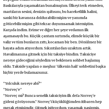
Baskılarıyla yaşamaktan bunalmıştım. Ülkeyi terk etmeden,
martıların sesini, denizin ışıltısını, bu hareketlilik halini,
sanki bir kavanoza doldurabilirmişim ve yanımda
götürebilirmişim gibi tekrar duyumsamak istemiştim.
Karşıda indim. Evime ve diğer her şeye vedamın ilk
aşamasaydı bu. Küçük çantam sırtımda, elimde küçük bir
valiz ve tüm bunların zıttı, kocaman bir ben. Dönülmez bir
hayata adım atıyordum. Sıkıntılardan uzaktım artık.
Havalimanına gitmek için bir taksiye bindim. Taksiciye
nereye gideceğimi söyledim ve beklenen sohbet başlamış
oldu. Takside yapılan o meşhur ’ülkenin hali’ sohbetini başka
hiçbir yerde bulamazsınız.
‘’Yolculuk nereye abi?’’
‘’Norveç’e’’
‘’Norveç mi? Bunca senelik taksiciyim ilk defa Norveç‘e
gideni görüyorum.‘’ Norveç‘i küçüklüğümden itibaren hep
merak etmişimdir. Gitmek istiyordum, yaşamak nasipmiş.