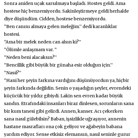
Sonra aniden uçak sarsılmaya başladı. Hostes geldi. Ama
hostese hiç benzemiyordu. Sakinleştirmeye geldi herhalde
diye düşündüm. Cidden, hostese benzemiyordu.
‘’Ben canını almaya gelen meleğim.’’ dedi karanlıklar
hostesi.
‘’Ama bir melek neden can alsın ki?’’
‘’Ölümle anlaşmam var. ‘’
‘’Neden beni alacaksın?’’
‘’Bencillik gibi büyük bir günaha esir olduğun için.’’
‘’Nasıl?’’
‘’Hani her şeyin farkına vardığını düşünüyordun ya, hiçbir
şeyin farkında değildin. Senin o yaşadığın şeyler, evrendeki
küçücük bir yıldız gibiydi. Lakin sen evren kadar büyük
sandın. Etrafındaki insanları biraz dinlesen, sorunların sana
bir kum tanesi gibi gelirdi. Annen, kanser. Acı çekerken
sana nasıl gülebilsin? Baban, işsizlikle uğraşıyor, annenin
hastane masrafları ona çok geliyor ve ağabeyin babana
yardım ediyor. Sense etkisiz elemansın, nasıl seninle gurur