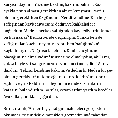
karşısındaydım. Yüzüme baktım, baktım, baktım. Kaz
ayaklarımın olması gerekirken alnım kırışmıştı. Mutlu
olmam gerekirken üzgündüm. Kendi kendime ‘Sen hep
saflığından kaybediyorsun.’ dedim ve kahkahalara
boğuldum. Madem herkes saflığından kaybediyordu, kimdi
bu kurnazlar? Belli ki bende değilmişim. Çünkü ben de
saflığımdan kaybetmişim. Pardon, ben ‘saflığımdan’
kaybolmuşum. Doğrusu bu olmalı. Kimim, neyim, ne
olacağım, ne olmalıydım? Kurnaz mı olmalıydım, akıllı mı,
yoksa böyle saf saf gezmeye devam mı etmeliydim? Sonra
durdum. Tekrar kendime baktım. Ve dedim ki: Neden bir şey
olman gerekiyor? Kafamı eğdim. Sonra kaldırdım. Sonra
eğdim ve yine kaldırdım. Beynimin içindeki soruların
kafasını bulandırdım. Sorular, cevaplardan yardım istediler.
Avukatlar, tanıkları çağırdılar.
Birinci tanık, ‘Annen hiç yazdığın makaleleri gerçekten
okumadı. Yüzündeki o mimikleri görmedin mi? Yalandan