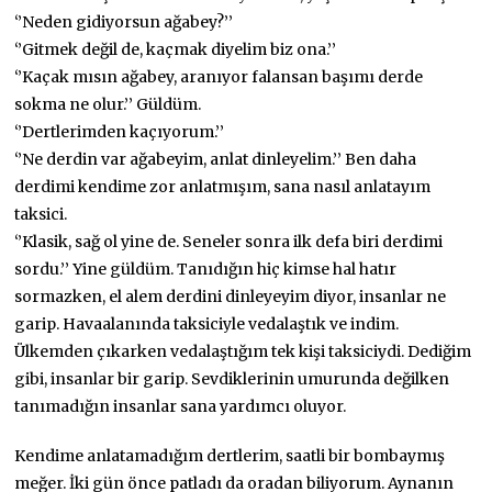
‘’Neden gidiyorsun ağabey?’’
‘’Gitmek değil de, kaçmak diyelim biz ona.’’
‘’Kaçak mısın ağabey, aranıyor falansan başımı derde
sokma ne olur.’’ Güldüm.
‘’Dertlerimden kaçıyorum.’’
‘’Ne derdin var ağabeyim, anlat dinleyelim.’’ Ben daha
derdimi kendime zor anlatmışım, sana nasıl anlatayım
taksici.
‘’Klasik, sağ ol yine de. Seneler sonra ilk defa biri derdimi
sordu.’’ Yine güldüm. Tanıdığın hiç kimse hal hatır
sormazken, el alem derdini dinleyeyim diyor, insanlar ne
garip. Havaalanında taksiciyle vedalaştık ve indim.
Ülkemden çıkarken vedalaştığım tek kişi taksiciydi. Dediğim
gibi, insanlar bir garip. Sevdiklerinin umurunda değilken
tanımadığın insanlar sana yardımcı oluyor.
Kendime anlatamadığım dertlerim, saatli bir bombaymış
meğer. İki gün önce patladı da oradan biliyorum. Aynanın