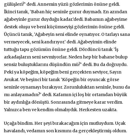
gülüşleri?’ dedi. Annemin yüzü gözlerimin önüne geldi.
İkinci tanık, ‘Baban hiç seninle gurur duymadı. En azından
ağabeyinle gurur duyduğu kadar.’dedi. Babamın ağabeyime
destek oluşu ve beni küçümseyişi gözlerimin önüne geldi.
Üçüncü tanık, ‘Ağabeyin seni elinde oynatıyor. O tarlayı sana
vermeyecek, seni kandırıyor.’ dedi. Ağabeyimin elinde
tuttuğu tapu gözümün önüne geldi. Dördüncü tanık ’İş
arkadaşların seni sevmiyorlar. Neden hep bir bahane bulup
sensiz buluştuklarını düşündün mü?’ dedi. Bu da doğruydu.
Peki ya köpeğim, köpeğim beni gerçekten seviyor, Sayın
Avukat. Ve beşinci bir tanık ‘Köpeğin bir oyuncak görse
seninle oynamayı bırakıyor. Zorunluluktan seninle, bunu da
mı anlayamadın?’ dedi. Kafamın içi loş bir ortamdan büyük
bir aydınlığa dönüştü. Sonrasında gitmeye karar verdim.
Yalnızca ben ve kendim olmalıydık. Herkesten uzakta.
Uçağa bindim. Her şeyi bırakacağım için mutluydum. Uçak
havalandı, vedamın son kısmını da gerçekleştirmiş oldum.