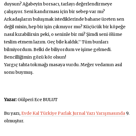
duysun? Ağabeyin borsacı, tarlayı değerlendirmeye
çalışıyor. Seni kandırması için bir sebep var mı?
Arkadaşların buluşmak istediklerinde bahane üreten sen
değil misin, hep bir işin çıkmıyor mu? Küçücük bir köpeğe
nasıl kızabilirsin peki, o seninle bir mi? Şimdi seni ölüme
teslim etmem lazım. Geç bile kaldık.’’ Tüm bunları
bilmiyordum. Belki de biliyordum ve işime gelmedi.
Bencilliğimin gözü kör olsun!
Yargıç tahta tokmağı masaya vurdu. Meğer vedamın asıl
sonu buymuş.
Yazar:
Gülperi Ece BULUT
Bu yazı,
Evde Kal Türkiye Parlak Jurnal Yazı Yarışmasında
9.
olmuştur.