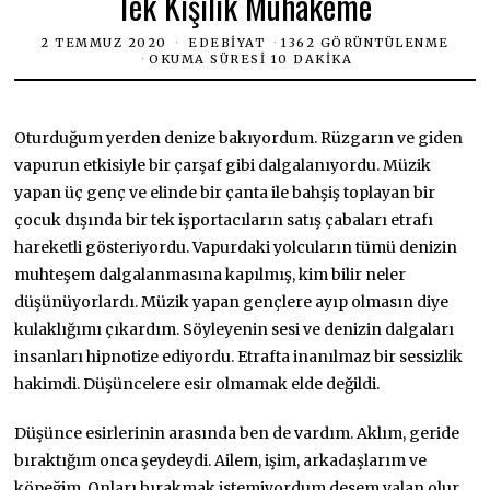
Tek Kişilik Muhakeme
2 TEMMUZ 2020
EDEBIYAT
1362 GÖRÜNTÜLENME
OKUMA SÜRESI 10 DAKIKA
Oturduğum yerden denize bakıyordum. Rüzgarın ve giden
vapurun etkisiyle bir çarşaf gibi dalgalanıyordu. Müzik
yapan üç genç ve elinde bir çanta ile bahşiş toplayan bir
çocuk dışında bir tek işportacıların satış çabaları etrafı
hareketli gösteriyordu. Vapurdaki yolcuların tümü denizin
muhteşem dalgalanmasına kapılmış, kim bilir neler
düşünüyorlardı. Müzik yapan gençlere ayıp olmasın diye
kulaklığımı çıkardım. Söyleyenin sesi ve denizin dalgaları
insanları hipnotize ediyordu. Etrafta inanılmaz bir sessizlik
hakimdi. Düşüncelere esir olmamak elde değildi.
Düşünce esirlerinin arasında ben de vardım. Aklım, geride
bıraktığım onca şeydeydi. Ailem, işim, arkadaşlarım ve
köpeğim. Onları bırakmak istemiyordum desem yalan olur.