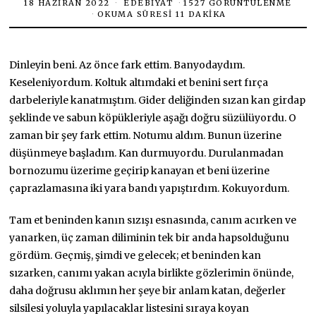
18 HAZIRAN 2022
EDEBIYAT
1527 GÖRÜNTÜLENME
OKUMA SÜRESI 11 DAKIKA
Dinleyin beni. Az önce fark ettim. Banyodaydım.
Keseleniyordum. Koltuk altımdaki et benini sert fırça
darbeleriyle kanatmıştım. Gider deliğinden sızan kan girdap
şeklinde ve sabun köpükleriyle aşağı doğru süzülüyordu. O
zaman bir şey fark ettim. Notumu aldım. Bunun üzerine
düşünmeye başladım. Kan durmuyordu. Durulanmadan
bornozumu üzerime geçirip kanayan et beni üzerine
çaprazlamasına iki yara bandı yapıştırdım. Kokuyordum.
Tam et beninden kanın sızışı esnasında, canım acırken ve
yanarken, üç zaman diliminin tek bir anda hapsolduğunu
gördüm. Geçmiş, şimdi ve gelecek; et beninden kan
sızarken, canımı yakan acıyla birlikte gözlerimin önünde,
daha doğrusu aklımın her şeye bir anlam katan, değerler
silsilesi yoluyla yapılacaklar listesini sıraya koyan