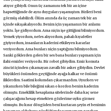
atıyor gibiydi. Onun üç zamanını tek bir an içine
hapsettiğimde de aynı duyguları yaşamıştım. Birileri beni
görmüş olabilirdi. Ölüm anında da üç zaman tek bir an
içinde sıkışakalıyordu. Benim için yaşamanın bir anlamı
yoktu. İşe gidiyordum. Ama niçin işe gittiğimi bilmiyordum.
Yemek yiyordum, nefes alıyordum, pahalı kıyafetler
giyiyordum, insanların kaderini etkileyen kararlar
veriyordum. Ama bunları niçin yaptığımı bilmiyordum.
Sanki göklerden gelen bir ses bana bunları yapmam için
ilahi emirler veriyordu. Bir robot gibiydim. Emir komuta
zinciri içinden çıkamayan zavallı bir asker gibiydim. Devlet
büyükleri önümden geçtiğinde ayağa kalkar ve önümü
iliklerdim. Saatimi kolumdan çıkarmazdım. Uyurken ve
yıkanırken bile bileğimi sıkan o kordon benim kaderim
olmuştu. Emeklilik hesaplama sitelerinde daha kaç sene
çalışacağımı hesap etmekten gözlerime uyku girmez
olmuştu. Bu kısır döngüden beni kurtaran şeyin et benimin
kanaması olduğunu gördüğümde yapmamam gereken