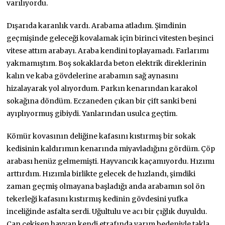
varılıyordu.
Dışarıda karanlık vardı. Arabama atladım. Şimdinin
geçmişinde geleceği kovalamak için birinci vitesten beşinci
vitese attım arabayı. Araba kendini toplayamadı. Farlarımı
yakmamıştım. Boş sokaklarda beton elektrik direklerinin
kalın ve kaba gövdelerine arabamın sağ aynasını
hizalayarak yol alıyordum. Parkın kenarından karakol
sokağına döndüm. Eczaneden çıkan bir çift sanki beni
ayıplıyormuş gibiydi. Yanlarından usulca geçtim.
Kömür kovasının deliğine kafasını kıstırmış bir sokak
kedisinin kaldırımın kenarında miyavladığını gördüm. Çöp
arabası henüz gelmemişti. Hayvancık kaçamıyordu. Hızımı
arttırdım. Hızımla birlikte gelecek de hızlandı, şimdiki
zaman geçmiş olmayana başladığı anda arabamın sol ön
tekerleği kafasını kıstırmış kedinin gövdesini yufka
inceliğinde asfalta serdi. Uğultulu ve acı bir çığlık duyuldu.
Can çekişen hayvan kendi etrafında yarım bedeniyle takla