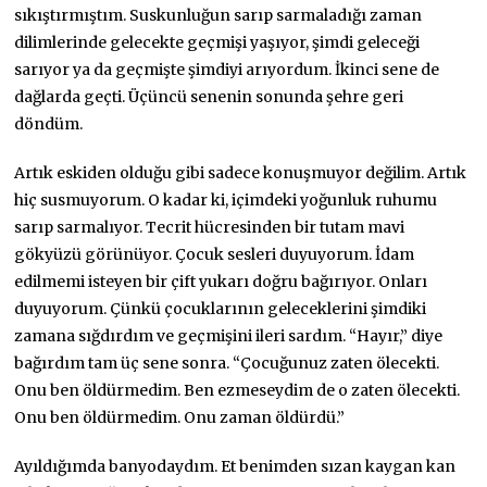
sıkıştırmıştım. Suskunluğun sarıp sarmaladığı zaman
dilimlerinde gelecekte geçmişi yaşıyor, şimdi geleceği
sarıyor ya da geçmişte şimdiyi arıyordum. İkinci sene de
dağlarda geçti. Üçüncü senenin sonunda şehre geri
döndüm.
Artık eskiden olduğu gibi sadece konuşmuyor değilim. Artık
hiç susmuyorum. O kadar ki, içimdeki yoğunluk ruhumu
sarıp sarmalıyor. Tecrit hücresinden bir tutam mavi
gökyüzü görünüyor. Çocuk sesleri duyuyorum. İdam
edilmemi isteyen bir çift yukarı doğru bağırıyor. Onları
duyuyorum. Çünkü çocuklarının geleceklerini şimdiki
zamana sığdırdım ve geçmişini ileri sardım. “Hayır,” diye
bağırdım tam üç sene sonra. “Çocuğunuz zaten ölecekti.
Onu ben öldürmedim. Ben ezmeseydim de o zaten ölecekti.
Onu ben öldürmedim. Onu zaman öldürdü.”
Ayıldığımda banyodaydım. Et benimden sızan kaygan kan