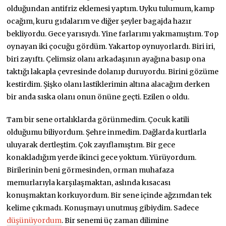
olduğundan antifriz eklemesi yaptım. Uyku tulumum, kamp
ocağım, kuru gıdalarım ve diğer şeyler bagajda hazır
bekliyordu. Gece yarısıydı. Yine farlarımı yakmamıştım. Top
oynayan iki çocuğu gördüm. Yakartop oynuyorlardı. Biri iri,
biri zayıftı. Çelimsiz olanı arkadaşının ayağına basıp ona
taktığı lakapla çevresinde dolanıp duruyordu. Birini gözüme
kestirdim. Şişko olanı lastiklerimin altına alacağım derken
bir anda sıska olanı onun önüne geçti. Ezilen o oldu.
Tam bir sene ortalıklarda görünmedim. Çocuk katili
olduğumu biliyordum. Şehre inmedim. Dağlarda kurtlarla
uluyarak dertleştim. Çok zayıflamıştım. Bir gece
konakladığım yerde ikinci gece yoktum. Yürüyordum.
Birilerinin beni görmesinden, orman muhafaza
memurlarıyla karşılaşmaktan, aslında kısacası
konuşmaktan korkuyordum. Bir sene içinde ağzımdan tek
kelime çıkmadı. Konuşmayı unutmuş gibiydim. Sadece
düşünüyordum
. Bir senemi üç zaman dilimine