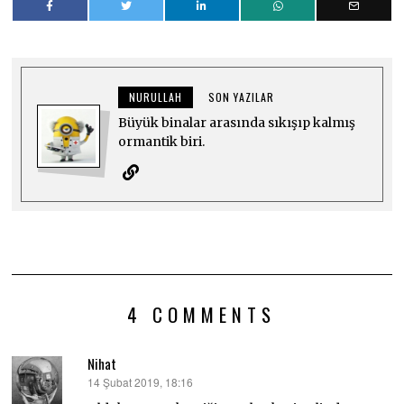
NURULLAH
SON YAZILAR
Büyük binalar arasında sıkışıp kalmış
ormantik biri.
4 COMMENTS
Nihat
14 Şubat 2019, 18:16
dedi
ki: