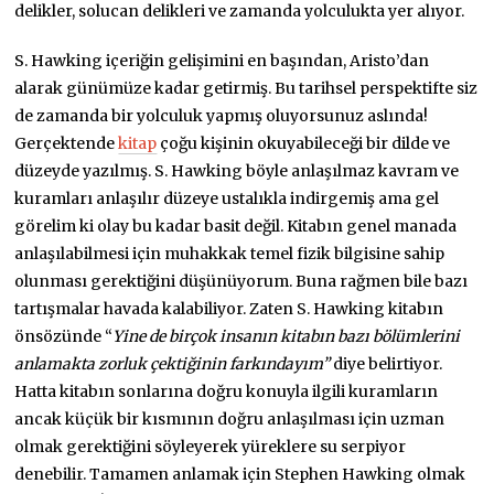
delikler, solucan delikleri ve zamanda yolculukta yer alıyor.
S. Hawking içeriğin gelişimini en başından, Aristo’dan
alarak günümüze kadar getirmiş. Bu tarihsel perspektifte siz
de zamanda bir yolculuk yapmış oluyorsunuz aslında!
Gerçektende
kitap
çoğu kişinin okuyabileceği bir dilde ve
düzeyde yazılmış. S. Hawking böyle anlaşılmaz kavram ve
kuramları anlaşılır düzeye ustalıkla indirgemiş ama gel
görelim ki olay bu kadar basit değil. Kitabın genel manada
anlaşılabilmesi için muhakkak temel fizik bilgisine sahip
olunması gerektiğini düşünüyorum. Buna rağmen bile bazı
tartışmalar havada kalabiliyor. Zaten S. Hawking kitabın
önsözünde “
Yine de birçok insanın kitabın bazı bölümlerini
anlamakta zorluk çektiğinin farkındayım”
diye belirtiyor.
Hatta kitabın sonlarına doğru konuyla ilgili kuramların
ancak küçük bir kısmının doğru anlaşılması için uzman
olmak gerektiğini söyleyerek yüreklere su serpiyor
denebilir. Tamamen anlamak için Stephen Hawking olmak