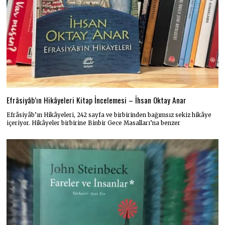
Efrâsiyâb’ın Hikâyeleri Kitap İncelemesi – İhsan Oktay Anar
Efrâsiyâb’ın Hikâyeleri, 242 sayfa ve birbirinden bağımsız sekiz hikâye
içeriyor. Hikâyeler birbirine Binbir Gece Masalları’na benzer