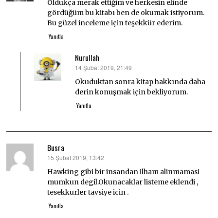
Oldukça merak ettiğim ve herkesin elinde
gördüğüm bu kitabı ben de okumak istiyorum.
Bu güzel inceleme için teşekkür ederim.
Yanıtla
Nurullah
14 Şubat 2019, 21:49
dedi
ki:
Okuduktan sonra kitap hakkında daha
derin konuşmak için bekliyorum.
Yanıtla
Busra
15 Şubat 2019, 13:42
dedi
ki:
Hawking gibi bir insandan ilham alinmamasi
mumkun degil.Okunacaklar listeme eklendi ,
tesekkurler tavsiye icin .
Yanıtla