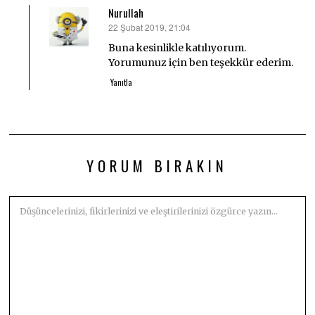
Nurullah
22 Şubat 2019, 21:04
dedi
ki:
Buna kesinlikle katılıyorum.
Yorumunuz için ben teşekkür ederim.
Yanıtla
YORUM BIRAKIN