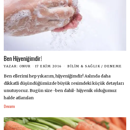
Ben Hijyeniğimdir!
YAZAR:
ONUR
17 EKIM 2016
BILIM & SAĞLIK
/
DENEME
Ben ellerimi hep yıkarım, hijyeniğimdir! Aslında daha
dikkatli düşündüğümüzde büyük resimdeki küçük detayları
unutuyoruz. Bugün size -ben dahil- hijyenik olduğumuz
halde atlanılan
Devamı