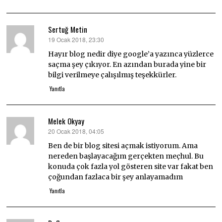
Sertuğ Metin
19 Ocak 2018, 23:30
dedi
ki:
Hayır blog nedir diye google’a yazınca yüzlerce
saçma şey çıkıyor. En azından burada yine bir
bilgi verilmeye çalışılmış teşekkürler.
Yanıtla
Melek Okyay
20 Ocak 2018, 04:05
dedi
ki:
Ben de bir blog sitesi açmak istiyorum. Ama
nereden başlayacağım gerçekten meçhul. Bu
konuda çok fazla yol gösteren site var fakat ben
çoğundan fazlaca bir şey anlayamadım
Yanıtla