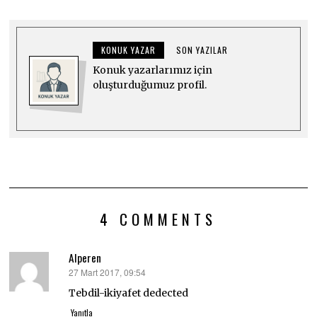
KONUK YAZAR
SON YAZILAR
Konuk yazarlarımız için
oluşturduğumuz profil.
4 COMMENTS
Alperen
27 Mart 2017, 09:54
dedi
ki:
Tebdil-ikiyafet dedected
Yanıtla