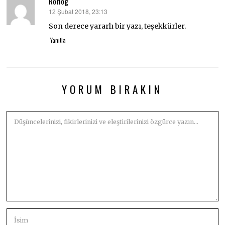
Roflog
12 Şubat 2018, 23:13
dedi
ki:
Son derece yararlı bir yazı, teşekkürler.
Yanıtla
YORUM BIRAKIN