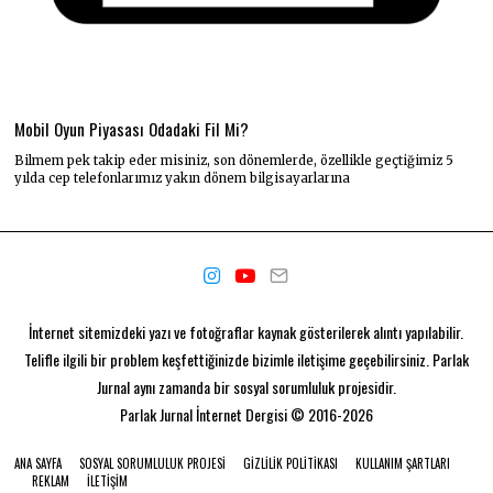
Mobil Oyun Piyasası Odadaki Fil Mi?
Bilmem pek takip eder misiniz, son dönemlerde, özellikle geçtiğimiz 5
yılda cep telefonlarımız yakın dönem bilgisayarlarına
İnternet sitemizdeki yazı ve fotoğraflar kaynak gösterilerek alıntı yapılabilir.
Telifle ilgili bir problem keşfettiğinizde bizimle iletişime geçebilirsiniz. Parlak
Jurnal aynı zamanda bir
sosyal sorumluluk projesidir.
Parlak Jurnal
İnternet Dergisi © 2016-2026
ANA SAYFA
SOSYAL SORUMLULUK PROJESI
GIZLILIK POLITIKASI
KULLANIM ŞARTLARI
REKLAM
İLETIŞIM