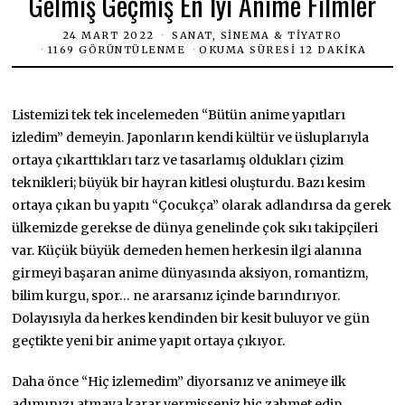
Gelmiş Geçmiş En İyi Anime Filmler
24 MART 2022
SANAT, SINEMA & TIYATRO
1169 GÖRÜNTÜLENME
OKUMA SÜRESI 12 DAKIKA
Listemizi tek tek incelemeden “Bütün anime yapıtları
izledim” demeyin. Japonların kendi kültür ve üsluplarıyla
ortaya çıkarttıkları tarz ve tasarlamış oldukları çizim
teknikleri; büyük bir hayran kitlesi oluşturdu. Bazı kesim
ortaya çıkan bu yapıtı “Çocukça” olarak adlandırsa da gerek
ülkemizde gerekse de dünya genelinde çok sıkı takipçileri
var. Küçük büyük demeden hemen herkesin ilgi alanına
girmeyi başaran anime dünyasında aksiyon, romantizm,
bilim kurgu, spor… ne ararsanız içinde barındırıyor.
Dolayısıyla da herkes kendinden bir kesit buluyor ve gün
geçtikte yeni bir anime yapıt ortaya çıkıyor.
Daha önce “Hiç izlemedim” diyorsanız ve animeye ilk
adımınızı atmaya karar vermişseniz hiç zahmet edip