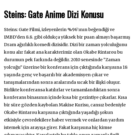
Steins: Gate Anime Dizi Konusu
Steins: Gate Filmi, izleyenlerin %96’ının beğendiği ve
IMBD’den 8.8. gibi oldukça yüksek bir puan almayı başarmış
Dram ağırlıklı komedi dizisidir. Dizi bir zaman yolculuğunu
konu alır fakat ana karakterimiz olan Okabe Rintarou bu
durumun pek farkında değildir. 2010 senesinde “Zaman
yolcuğu” üzerine bir konferans için çıktığında karşısına 18
yaşında genç ve başarılı bir akademisyen çıkar ve
tanışmalarından sonra aralarında sıcak bir ilişki oluşur.
Birlikte konferansa katılırlar ve tamamlandıktan sonra
konferans binasının içinde kısa bir gezintiye çıkarlar. Kısa
bir süre gözden kaybolan Makise Kurisu, cansız bedeniyle
Okabe Rintarou karşısına çıktığında yaşadığı şokun
etkisiyle çevredekilere haber vermek ve onlardan yardım
istemek için arayışa girer. Fakat karşısına hiç kimse
çıkmayacaktır. Karşılaştığı bu tablo onun zamanla ilgili