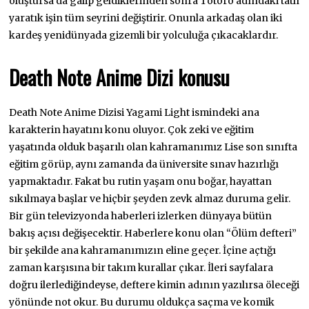
oluştursa da galip geldiklerinden sonra Totoro adındaki tatlı
yaratık işin tüm seyrini değiştirir. Onunla arkadaş olan iki
kardeş yenidünyada gizemli bir yolculuğa çıkacaklardır.
Death Note Anime Dizi konusu
Death Note Anime Dizisi Yagami Light ismindeki ana
karakterin hayatını konu oluyor. Çok zeki ve eğitim
yaşatında olduk başarılı olan kahramanımız Lise son sınıfta
eğitim görüp, aynı zamanda da üniversite sınav hazırlığı
yapmaktadır. Fakat bu rutin yaşam onu boğar, hayattan
sıkılmaya başlar ve hiçbir şeyden zevk almaz duruma gelir.
Bir gün televizyonda haberleri izlerken dünyaya bütün
bakış açısı değişecektir. Haberlere konu olan “Ölüm defteri”
bir şekilde ana kahramanımızın eline geçer. İçine açtığı
zaman karşısına bir takım kurallar çıkar. İleri sayfalara
doğru ilerlediğindeyse, deftere kimin adının yazılırsa öleceği
yönünde not okur. Bu durumu oldukça saçma ve komik