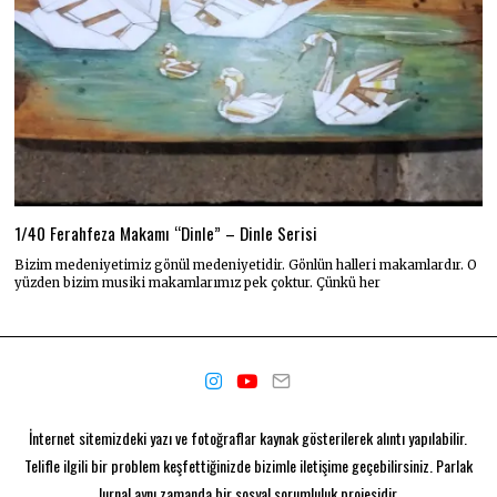
1/40 Ferahfeza Makamı “Dinle” – Dinle Serisi
Bizim medeniyetimiz gönül medeniyetidir. Gönlün halleri makamlardır. O
yüzden bizim musiki makamlarımız pek çoktur. Çünkü her
İnternet sitemizdeki yazı ve fotoğraflar kaynak gösterilerek alıntı yapılabilir.
Telifle ilgili bir problem keşfettiğinizde bizimle iletişime geçebilirsiniz. Parlak
Jurnal aynı zamanda bir
sosyal sorumluluk projesidir.