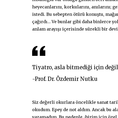
heyecanlarını, korkularını, anılarını; g
istedi. Bu sebepten ötürü konuştu, mağar
çağırdı… Ve bunlar gibi daha binlerce yo
anlam arayışı içerisinde sürekli bir de
Tiyatro, asla bitmediği için değ
-Prof. Dr. Özdemir Nutku
Siz değerli okurlara öncelikle sanat ta
okudum. Epey de not aldım. Ancak bu al
yazamadım. Bu nedenle -bizim için özel 