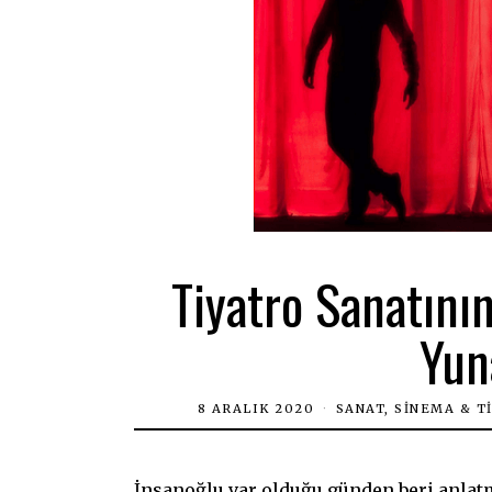
Tiyatro Sanatını
Yun
8 ARALIK 2020
SANAT, SINEMA & T
İnsanoğlu var olduğu günden beri anlatm