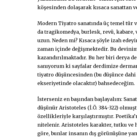
köşesinden dolaşarak kısaca sanattan ve
Modern Tiyatro sanatında üç temel tür v
da tragikomedya, burlesk, revü, kabare, 
uzun. Neden mi? Kısaca şöyle izah edeyim
zaman içinde değişmektedir. Bu devinimle
kazandırılmaktadır. Bu her biri derya d
sanıyorum ki sayfalar derdimize derman
tiyatro düşüncesinden (bu düşünce dahi
ekseriyetinde olacaktır) bahsedeceğim.
İsterseniz en başından başlayalım: Sana
düşünür Aristoteles (İ.Ö. 384-322) olmuştu
özellikleriyle karşılaştırmıştır. Poetik
nitelenir. Aristoteles karakter, tutku ve
göre, bunlar insanın dış görünüşüne yan