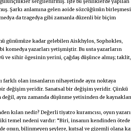
t gülünçlükler sergilenirmiş. İşte bu şenliklerde yapılan
muş. Şarkı anlamına gelen aoide sözcüğünün birleşmesi
medya da tragedya gibi zamanla düzenli bir biçim
ümü günümüze kadar gelebilen Aiskhylos, Sophokles,
bi komedya yazarları yetişmiştir. Bu usta yazarların
ü ve sihir ögesinin yerini, çağdaş düşünce almış; taklit,
rı farklı olan insanların nihayetinde aynı noktaya
bir değişim yeridir. Sanatsal bir değişim yeridir. Çünkü
n değil, aynı zamanda düşünme yetisinden de kaynaklan
nden kılan nedir? Değerli tiyatro kuramcısı, oyun yazarı
ki temel nedeni vardır: “Biri, insanın kendinden ötede
de onun, bilinmeyen şeylere, kutsal ve gizemli olana ka