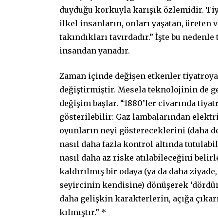
duyduğu korkuyla karışık özlemidir. Ti
ilkel insanların, onları yaşatan, üreten 
takındıkları tavırdadır.” İşte bu nedenle 
insandan yanadır.
Zaman içinde değişen etkenler tiyatroya 
değiştirmiştir. Mesela teknolojinin de g
değişim başlar. “1880’ler civarında tiy
gösterilebilir: Gaz lambalarından elekt
oyunların neyi göstereceklerini (daha d
nasıl daha fazla kontrol altında tutulab
nasıl daha az riske atılabileceğini beli
kaldırılmış bir odaya (ya da daha ziyade,
seyircinin kendisine) dönüşerek ‘dördün
daha gelişkin karakterlerin, açığa çıka
kılmıştır.” *