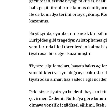
geçit törenlerinde bayağı taklitler, basi
halk geçit törenlerine komos deniliyor
ile de komedya terimi ortaya çıkmış. Ko
kazanmış.
Bu yüzyılda, oyunlarının ancak bir böl
Euripides gibi tragedya; Aristophanes gi
yapıtlarında ilkel törenlerden kalma büy
tiyatrosal bir değer kazanmıştır.
Tiyatro, algılamaları, hayata bakış açıla
yöneldikleri ve aynı doğruya baktıkları 
tiyatrodan alınan haz sadece eğlencede
Peki sizce tiyatroyu bu denli hayatın içi
çevirmen Özdemir Nutku’ya göre bunun i
olmaya yönelik içgüdüsel eğilimi, öteki 