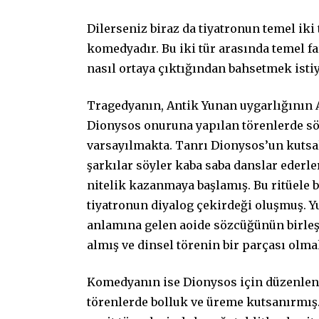
Dilerseniz biraz da tiyatronun temel iki
komedyadır. Bu iki tür arasında temel far
nasıl ortaya çıktığından bahsetmek isti
Tragedyanın, Antik Yunan uygarlığının Ark
Dionysos onuruna yapılan törenlerde s
varsayılmakta. Tanrı Dionysos’un kutsal 
şarkılar söyler kaba saba danslar ederle
nitelik kazanmaya başlamış. Bu ritüele b
tiyatronun diyalog çekirdeği oluşmuş. Y
anlamına gelen aoide sözcüğünün birleşm
almış ve dinsel törenin bir parçası olm
Komedyanın ise Dionysos için düzenlen
törenlerde bolluk ve üreme kutsanırmış. B