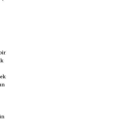
bir
ak
rek
ın
ün