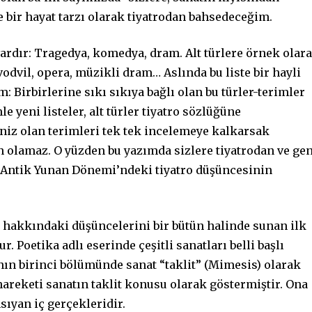
 bir hayat tarzı olarak tiyatrodan bahsedeceğim.
ardır: Tragedya, komedya, dram. Alt türlere örnek olar
vodvil, opera, müzikli dram… Aslında bu liste bir hayli
: Birbirlerine sıkı sıkıya bağlı olan bu türler-terimler
 yeni listeler, alt türler tiyatro sözlüğüne
eniz olan terimleri tek tek incelemeye kalkarsak
 olamaz. O yüzden bu yazımda sizlere tiyatrodan ve ge
 Antik Yunan Dönemi’ndeki tiyatro düşüncesinin
t hakkındaki düşüncelerini bir bütün halinde sunan ilk
r. Poetika adlı eserinde çeşitli sanatları belli başlı
a’nın birinci bölümünde sanat “taklit” (Mimesis) olarak
 hareketi sanatın taklit konusu olarak göstermiştir. Ona
sıyan iç gerçekleridir.