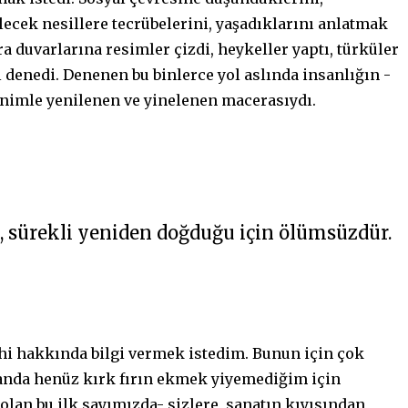
elecek nesillere tecrübelerini, yaşadıklarını anlatmak
a duvarlarına resimler çizdi, heykeller yaptı, türküler
l denedi. Denenen bu binlerce yol aslında insanlığın -
vinimle yenilenen ve yinelenen macerasıydı.
il, sürekli yeniden doğduğu için ölümsüzdür.
rihi hakkında bilgi vermek istedim. Bunun için çok
anda henüz kırk fırın ekmek yiyemediğim için
olan bu ilk sayımızda- sizlere, sanatın kıyısından