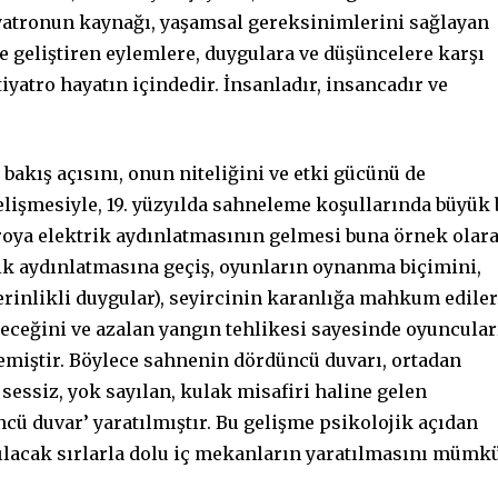
yatronun kaynağı, yaşamsal gereksinimlerini sağlayan
ve geliştiren eylemlere, duygulara ve düşüncelere karşı
tiyatro hayatın içindedir. İnsanladır, insancadır ve
bakış açısını, onun niteliğini ve etki gücünü de
elişmesiyle, 19. yüzyılda sahneleme koşullarında büyük 
atroya elektrik aydınlatmasının gelmesi buna örnek olar
rik aydınlatmasına geçiş, oyunların oynanma biçimini,
erinlikli duygular), seyircinin karanlığa mahkum edile
ileceğini ve azalan yangın tehlikesi sayesinde oyuncular
rlemiştir. Böylece sahnenin dördüncü duvarı, ortadan
 sessiz, yok sayılan, kulak misafiri haline gelen
cü duvar’ yaratılmıştır. Bu gelişme psikolojik açıdan
rılacak sırlarla dolu iç mekanların yaratılmasını mümk