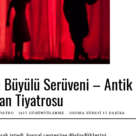
n Büyülü Serüveni – Antik
an Tiyatrosu
IYATRO
1457 GÖRÜNTÜLENME
OKUMA SÜRESI 13 DAKIKA
ak istedi. Sosyal çevresine düşündüklerini,