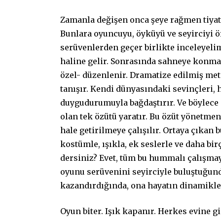
Zamanla değişen onca şeye rağmen tiyat
Bunlara oyuncuyu, öyküyü ve seyirciyi ör
serüvenlerden geçer birlikte inceleyelim
haline gelir. Sonrasında sahneye konmak
özel- düzenlenir. Dramatize edilmiş met
tanışır. Kendi dünyasındaki sevinçleri
duygudurumuyla bağdaştırır. Ve böylece
olan tek özütü yaratır. Bu özüt yönetme
hale getirilmeye çalışılır. Ortaya çıkan b
kostümle, ışıkla, ek seslerle ve daha birç
dersiniz? Evet, tüm bu hummalı çalışma
oyunu serüvenini seyirciyle buluştuğunda
kazandırdığında, ona hayatın dinamikle
Oyun biter. Işık kapanır. Herkes evine gid