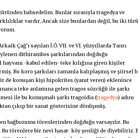
 türünden bahsedelim. Bunlar sırasıyla tragedya ve
klılıklar vardır. Ancak size bunlardan değil, bu iki tür
yorum.
aik Çağ’ı sayılan İ.Ö. VII. ve VI. yüzyıllarda Tanrı
öylenen dithirambos şarkılarından doğduğu
hayvanı -kabul edilen- teke kılığına giren kişiler
rmiş. Bu koro şarkıları zamanla kalıplaşmış ve şiirsel b
ir de konuşan kişi hipokrites (yanıt veren) eklenince
unanca teke anlamına gelen tragos sözcüğü ile şarkı
esi ile bu konuşmalı şarkı tragoidia (
tragedya
) adını
aktan çıkıp bir sanat gösterisine dönüşmüş.
en bağbozumu törenlerinden doğduğu varsayılır. Bu
u törenlere bir nevi hasat- köy şenliği de diyebiliriz. 