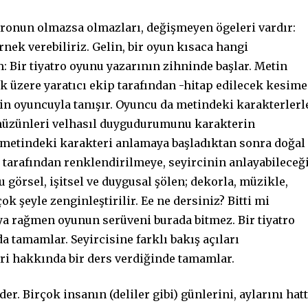
ronun olmazsa olmazları, değişmeyen ögeleri vardır:
nek verebiliriz. Gelin, bir oyun kısaca hangi
: Bir tiyatro oyunu yazarının zihninde başlar. Metin
 üzere yaratıcı ekip tarafından -hitap edilecek kesime
in oyuncuyla tanışır. Oyuncu da metindeki karakterlerl
, hüzünleri velhasıl duygudurumunu karakterin
 metindeki karakteri anlamaya başladıktan sonra doğal
n tarafından renklendirilmeye, seyircinin anlayabileceğ
u görsel, işitsel ve duygusal şölen; dekorla, müzikle,
ok şeyle zenginleştirilir. Ee ne dersiniz? Bitti mi
ya rağmen oyunun serüveni burada bitmez. Bir tiyatro
 tamamlar. Seyircisine farklı bakış açıları
ri hakkında bir ders verdiğinde tamamlar.
er. Birçok insanın (deliler gibi) günlerini, aylarını hat