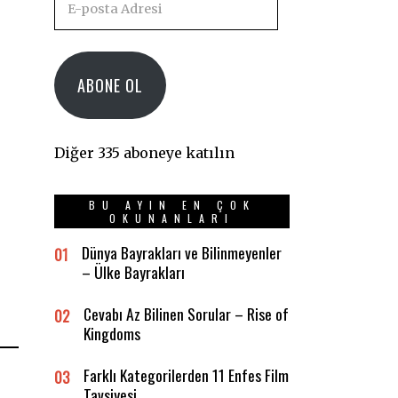
posta
Adresi
ABONE OL
Diğer 335 aboneye katılın
BU AYIN EN ÇOK
OKUNANLARI
Dünya Bayrakları ve Bilinmeyenler
01
– Ülke Bayrakları
Cevabı Az Bilinen Sorular – Rise of
02
Kingdoms
Farklı Kategorilerden 11 Enfes Film
03
Tavsiyesi