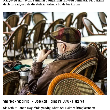
Radyo-yu Hümayun: Zamanın padişahının radyosu demektir. Bir bakıma
devletin radyosu da diyebiliriz. Aslında böyle bir kurum
Sherlock Sızdırıldı – Dedektif Holmes’e Büyük Hakaret
Sir Arthur Conan Doyle’nin yazdığı Sherlock Holmes kitaplarından