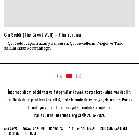
Çin Seddi (The Great Wall) – Film Yorumu
Çin Seddi yapımı uzun yıllar süren, Çin devletlerini Moğol ve Türk
akınlarından korumak için
İnternet sitemizdeki yazı ve fotoğraflar kaynak gösterilerek alıntı yapılabilir.
Telifle ilgili bir problem keşfettiğinizde bizimle iletişime geçebilirsiniz. Parlak
Jurnal aynı zamanda bir
sosyal sorumluluk projesidir.
Parlak Jurnal
İnternet Dergisi © 2016-2026
ANA SAYFA
SOSYAL SORUMLULUK PROJESI
GIZLILIK POLITIKASI
KULLANIM ŞARTLARI
REKLAM
İLETIŞIM