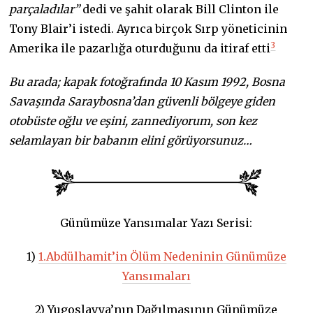
parçaladılar”
dedi ve şahit olarak Bill Clinton ile
Tony Blair’i istedi. Ayrıca birçok Sırp yöneticinin
3
Amerika ile pazarlığa oturduğunu da itiraf etti
Bu arada; kapak fotoğrafında 10 Kasım 1992, Bosna
Savaşında Saraybosna’dan güvenli bölgeye giden
otobüste oğlu ve eşini, zannediyorum, son kez
selamlayan bir babanın elini görüyorsunuz…
Günümüze Yansımalar Yazı Serisi:
1)
1.Abdülhamit’in Ölüm Nedeninin Günümüze
Yansımaları
2) Yugoslavya’nın Dağılmasının Günümüze