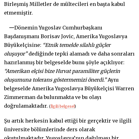
Birleşmiş Milletler de mültecileri en başta kabul
etmemiştir.
—
Dönemin Yugoslav Cumhurbaşkanı
Başdanışmanı Borisav Jovic, Amerika Yugoslavya
Büyükelçisine:
“Etnik temelde silahlı güçler
oluşuyor”
dediğinde tepki alamadı ve daha sonraları
hazırlanmış bir belgeselde bunu şöyle açıklıyor:
“Amerikan elçisi bize Hırvat paramiliter güçlerin
oluşumuna tolerans göstermemizi önerdi.”
Aynı
belgeselde Amerika Yugoslavya Büyükelçisi Warren
Zimmerman da bulunmakta ve bu olayı
doğrulamaktadır.
(
İlgili belgesel
)
Şu artık herkesin kabul ettiği bir gerçektir ve ilgili
üniversite bölümlerinde ders olarak
okutulmaktadır. Yugoslavya’nın dağılması bir