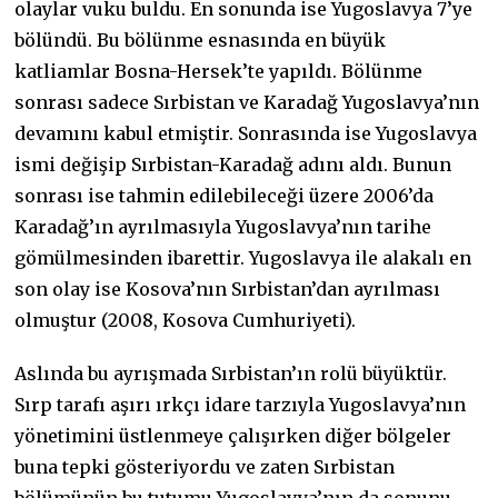
olaylar vuku buldu. En sonunda ise Yugoslavya 7’ye
bölündü. Bu bölünme esnasında en büyük
katliamlar Bosna-Hersek’te yapıldı. Bölünme
sonrası sadece Sırbistan ve Karadağ Yugoslavya’nın
devamını kabul etmiştir. Sonrasında ise Yugoslavya
ismi değişip Sırbistan-Karadağ adını aldı. Bunun
sonrası ise tahmin edilebileceği üzere 2006’da
Karadağ’ın ayrılmasıyla Yugoslavya’nın tarihe
gömülmesinden ibarettir. Yugoslavya ile alakalı en
son olay ise Kosova’nın Sırbistan’dan ayrılması
olmuştur (2008, Kosova Cumhuriyeti).
Aslında bu ayrışmada Sırbistan’ın rolü büyüktür.
Sırp tarafı aşırı ırkçı idare tarzıyla Yugoslavya’nın
yönetimini üstlenmeye çalışırken diğer bölgeler
buna tepki gösteriyordu ve zaten Sırbistan