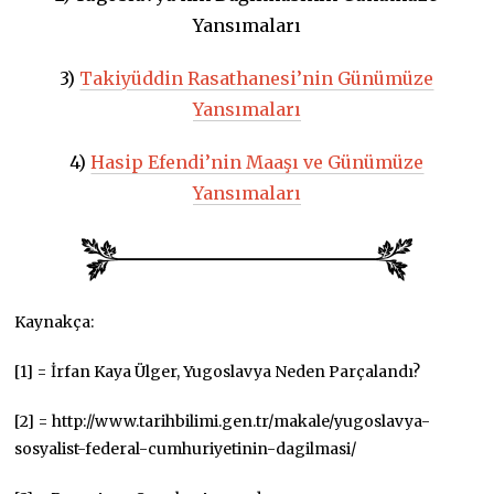
Yansımaları
3)
Takiyüddin Rasathanesi’nin Günümüze
Yansımaları
4)
Hasip Efendi’nin Maaşı ve Günümüze
Yansımaları
Kaynakça:
[1] = İrfan Kaya Ülger, Yugoslavya Neden Parçalandı?
[2] = http://www.tarihbilimi.gen.tr/makale/yugoslavya-
sosyalist-federal-cumhuriyetinin-dagilmasi/