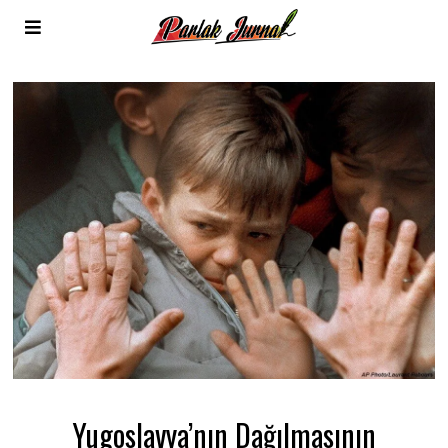
Yugoslavya’nın Dağılmasının