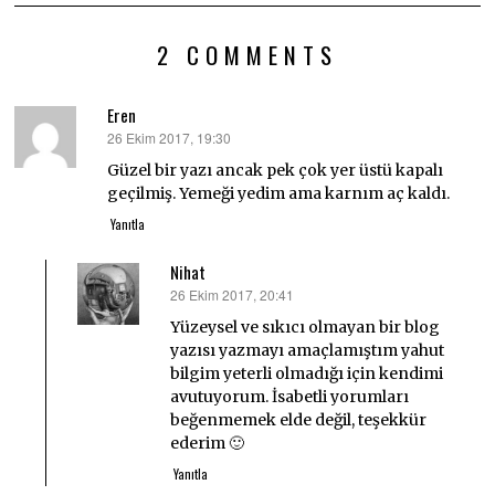
2 COMMENTS
Eren
26 Ekim 2017, 19:30
dedi
ki:
Güzel bir yazı ancak pek çok yer üstü kapalı
geçilmiş. Yemeği yedim ama karnım aç kaldı.
Yanıtla
Nihat
26 Ekim 2017, 20:41
dedi
ki:
Yüzeysel ve sıkıcı olmayan bir blog
yazısı yazmayı amaçlamıştım yahut
bilgim yeterli olmadığı için kendimi
avutuyorum. İsabetli yorumları
beğenmemek elde değil, teşekkür
ederim 🙂
Yanıtla