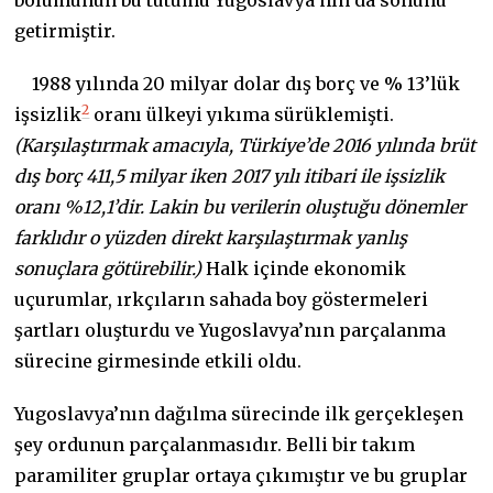
bölümünün bu tutumu Yugoslavya’nın da sonunu
getirmiştir.
1988 yılında 20 milyar dolar dış borç ve % 13’lük
2
işsizlik
oranı ülkeyi yıkıma sürüklemişti.
(Karşılaştırmak amacıyla, Türkiye’de 2016 yılında brüt
dış borç 411,5 milyar iken 2017 yılı itibari ile işsizlik
oranı %12,1’dir. Lakin bu verilerin oluştuğu dönemler
farklıdır o yüzden direkt karşılaştırmak yanlış
sonuçlara götürebilir.)
Halk içinde ekonomik
uçurumlar, ırkçıların sahada boy göstermeleri
şartları oluşturdu ve Yugoslavya’nın parçalanma
sürecine girmesinde etkili oldu.
Yugoslavya’nın dağılma sürecinde ilk gerçekleşen
şey ordunun parçalanmasıdır. Belli bir takım
paramiliter gruplar ortaya çıkımıştır ve bu gruplar