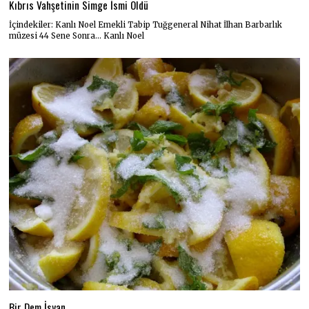
Kıbrıs Vahşetinin Simge İsmi Öldü
İçindekiler: Kanlı Noel Emekli Tabip Tuğgeneral Nihat İlhan Barbarlık
müzesi 44 Sene Sonra… Kanlı Noel
Bir Dem İsyan