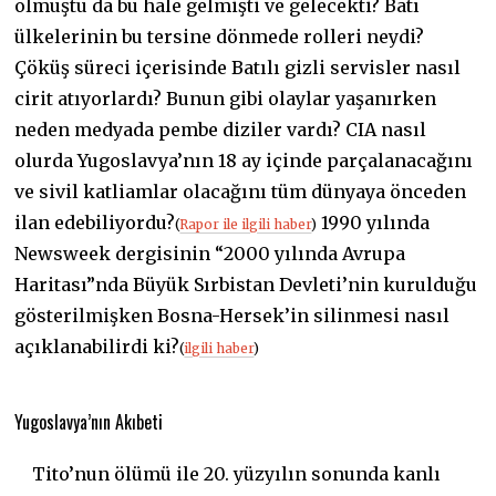
olmuştu da bu hale gelmişti ve gelecekti? Batı
ülkelerinin bu tersine dönmede rolleri neydi?
Çöküş süreci içerisinde Batılı gizli servisler nasıl
cirit atıyorlardı? Bunun gibi olaylar yaşanırken
neden medyada pembe diziler vardı? CIA nasıl
olurda Yugoslavya’nın 18 ay içinde parçalanacağını
ve sivil katliamlar olacağını tüm dünyaya önceden
ilan edebiliyordu?
1990 yılında
(
Rapor ile ilgili haber
)
Newsweek dergisinin “2000 yılında Avrupa
Haritası”nda Büyük Sırbistan Devleti’nin kurulduğu
gösterilmişken Bosna-Hersek’in silinmesi nasıl
açıklanabilirdi ki?
(
ilgili haber
)
Yugoslavya’nın Akıbeti
Tito’nun ölümü ile 20. yüzyılın sonunda kanlı