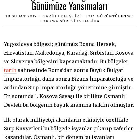
Günümüze Yansımaları
18 ŞUBAT 2017
TARIH
/
ELEŞTIRI
3734 GÖRÜNTÜLENME
OKUMA SÜRESI 15 DAKIKA
Yugoslavya bölgesi; günümüz Bosna-Hersek,
Hırvatistan, Makedonya, Karadağ, Sırbistan, Kosova
ve Slovenya bölgesini kapsamaktadır. Bu bölgeler
tarih
sahnesinde Roma’dan sonra Büyük Bulgar
İmparatorluğu daha sonra Bizans İmparatorluğu ve
ardından Sırp İmparatorluğu yönetimine girmiştir.
En sonunda 1. Kosova Savaşı ile birlikte Osmanlı
Devleti bu bölgenin büyük kısmına hakim olmuştur.
İlk olarak milliyetçi akımların etkisiyle özellikle
Sırp Kuvvetleri bu bölgede isyanlar çıkarıp zaferler
kazandılar. Osmanlı, bir dönem bu isyanları