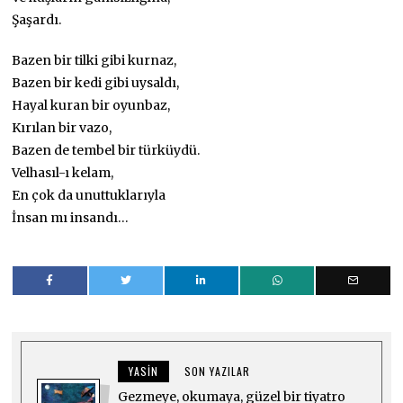
Şaşardı.
Bazen bir tilki gibi kurnaz,
Bazen bir kedi gibi uysaldı,
Hayal kuran bir oyunbaz,
Kırılan bir vazo,
Bazen de tembel bir türküydü.
Velhasıl-ı kelam,
En çok da unuttuklarıyla
İnsan mı insandı…
YASIN
SON YAZILAR
Gezmeye, okumaya, güzel bir tiyatro