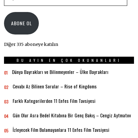
posta
Adresi
ABONE OL
Diğer 335 aboneye katılın
BU AYIN EN ÇOK OKUNANLARI
Dünya Bayrakları ve Bilinmeyenler – Ülke Bayrakları
01
Cevabı Az Bilinen Sorular – Rise of Kingdoms
02
Farklı Kategorilerden 11 Enfes Film Tavsiyesi
03
Gün Olur Asra Bedel Kitabına Bir Genç Bakış – Cengiz Aytmatov
04
İzleyecek Film Bulamayanlara 11 Enfes Film Tavsiyesi
05