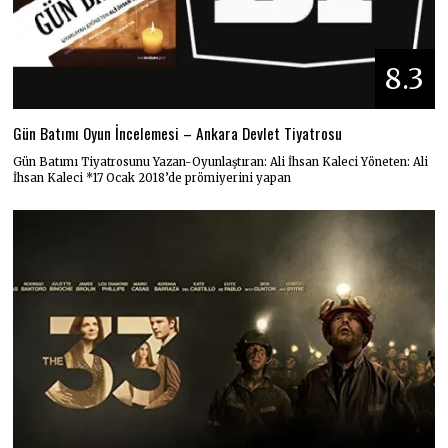
8.3
Gün Batımı Oyun İncelemesi – Ankara Devlet Tiyatrosu
Gün Batımı Tiyatrosunu Yazan-Oyunlaştıran: Ali İhsan Kaleci Yöneten: Ali
İhsan Kaleci *17 Ocak 2018’de prömiyerini yapan