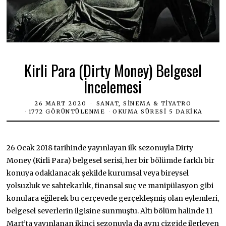
Kirli Para (Dirty Money) Belgesel
İncelemesi
26 MART 2020
SANAT, SINEMA & TIYATRO
1772 GÖRÜNTÜLENME
OKUMA SÜRESI 5 DAKIKA
26 Ocak 2018 tarihinde yayınlayan ilk sezonuyla Dirty
Money (Kirli Para) belgesel serisi, her bir bölümde farklı bir
konuya odaklanacak şekilde kurumsal veya bireysel
yolsuzluk ve sahtekarlık, finansal suç ve manipülasyon gibi
konulara eğilerek bu çerçevede gerçekleşmiş olan eylemleri,
belgesel severlerin ilgisine sunmuştu. Altı bölüm halinde 11
Mart’ta yayınlanan ikinci sezonuyla da aynı çizgide ilerleyen