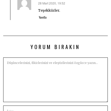
28 Mart 2020, 19:52
dedi
ki:
Teşekkürler.
Yanıtla
YORUM BIRAKIN