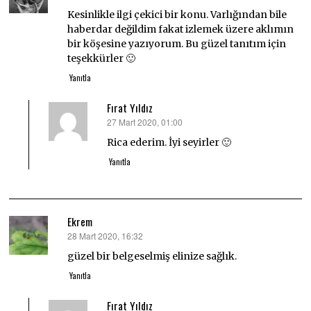
ki:
Kesinlikle ilgi çekici bir konu. Varlığından bile
haberdar değildim fakat izlemek üzere aklımın
bir köşesine yazıyorum. Bu güzel tanıtım için
teşekkürler 🙂
Yanıtla
Fırat Yıldız
27 Mart 2020, 01:00
dedi
ki:
Rica ederim. İyi seyirler 🙂
Yanıtla
Ekrem
28 Mart 2020, 16:32
dedi
ki:
güzel bir belgeselmiş elinize sağlık.
Yanıtla
Fırat Yıldız