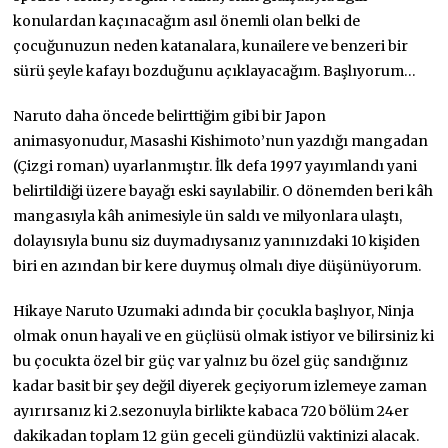
konulardan kaçınacağım asıl önemli olan belki de
çocuğunuzun neden katanalara, kunailere ve benzeri bir
sürü şeyle kafayı bozduğunu açıklayacağım. Başlıyorum…
Naruto daha öncede belirttiğim gibi bir Japon
animasyonudur, Masashi Kishimoto’nun yazdığı mangadan
(Çizgi roman) uyarlanmıştır. İlk defa 1997 yayımlandı yani
belirtildiği üzere bayağı eski sayılabilir. O dönemden beri kâh
mangasıyla kâh animesiyle ün saldı ve milyonlara ulaştı,
dolayısıyla bunu siz duymadıysanız yanınızdaki 10 kişiden
biri en azından bir kere duymuş olmalı diye düşünüyorum.
Hikaye Naruto Uzumaki adında bir çocukla başlıyor, Ninja
olmak onun hayali ve en güçlüsü olmak istiyor ve bilirsiniz ki
bu çocukta özel bir güç var yalnız bu özel güç sandığınız
kadar basit bir şey değil diyerek geçiyorum izlemeye zaman
ayırırsanız ki 2.sezonuyla birlikte kabaca 720 bölüm 24er
dakikadan toplam 12 gün geceli gündüzlü vaktinizi alacak.