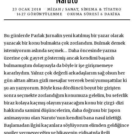
23 OCAK 2018
MIZAH
/
SANAT, SINEMA & TIYATRO
1627 GÖRÜNTÜLENME
OKUMA SÜRESI 6 DAKIKA
Bu günlerde Parlak Jurnalin yeni katılmış bir yazar olarak
yazacak bir konu bulmakta çok zorlandım. Bulmak demek
istemiyorum aslında seçmek… Daha öncesinde yazma
üzerine çok gayret göstermiş ancak kendimi başarılı
bulmamıştım dolayısıyla da böyle ir işe girişmemeye
kararlıydım. Yalnız çok değerli arkadaşlarım sağ olsun her
gün alttan alttan gizli mesajlar vererek beni yumuşattılar ki
şu an yazıyorum. Böyle kısa dördüncü boyut bir girişten
sonra seçmekte zorlandığım konumuza gelelim, bu seferlik
biraz kolaya kaçmış olayım yazacağım konu bir çizgi-dizi
hakkında samimi düşüncelerim, daha doğrusu bir Japon
animasyonu olan Naruto’nun kendini bana nasıl izlettiği.
Başlamadan ilgisi kaçanlara söylüyorum elimden geldiğince
spoiler vermeyeceğim ve hikayenin gidişatıyla ilgili