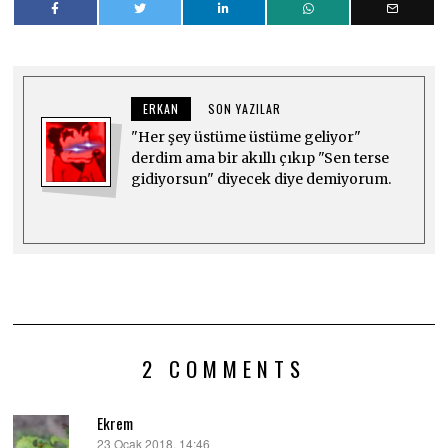
ERKAN
SON YAZILAR
"Her şey üstüme üstüme geliyor"
derdim ama bir akıllı çıkıp "Sen terse
gidiyorsun" diyecek diye demiyorum.
2 COMMENTS
Ekrem
23 Ocak 2018, 14:46
dedi