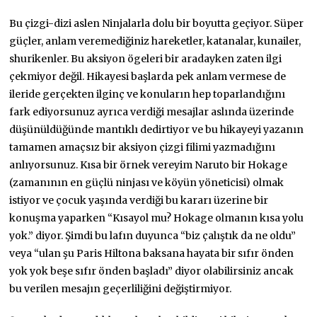
Bu çizgi-dizi aslen Ninjalarla dolu bir boyutta geçiyor. Süper
güçler, anlam veremediğiniz hareketler, katanalar, kunailer,
shurikenler. Bu aksiyon ögeleri bir aradayken zaten ilgi
çekmiyor değil. Hikayesi başlarda pek anlam vermese de
ileride gerçekten ilginç ve konuların hep toparlandığını
fark ediyorsunuz ayrıca verdiği mesajlar aslında üzerinde
düşünüldüğünde mantıklı dedirtiyor ve bu hikayeyi yazanın
tamamen amaçsız bir aksiyon çizgi filimi yazmadığını
anlıyorsunuz. Kısa bir örnek vereyim Naruto bir Hokage
(zamanının en güçlü ninjası ve köyün yöneticisi) olmak
istiyor ve çocuk yaşında verdiği bu kararı üzerine bir
konuşma yaparken “Kısayol mu? Hokage olmanın kısa yolu
yok.” diyor. Şimdi bu lafın duyunca “biz çalıştık da ne oldu”
veya “ulan şu Paris Hiltona baksana hayata bir sıfır önden
yok yok beşe sıfır önden başladı” diyor olabilirsiniz ancak
bu verilen mesajın geçerliliğini değiştirmiyor.