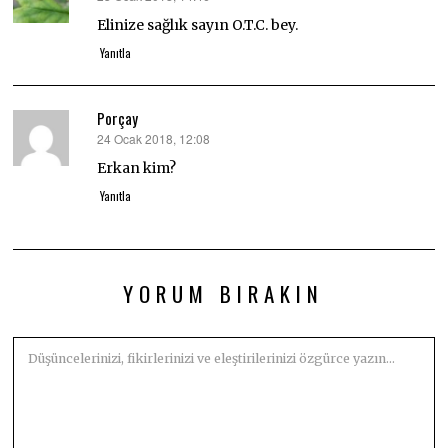
ki:
Elinize sağlık sayın O.T.C. bey.
Yanıtla
Porçay
24 Ocak 2018, 12:08
dedi
ki:
Erkan kim?
Yanıtla
YORUM BIRAKIN