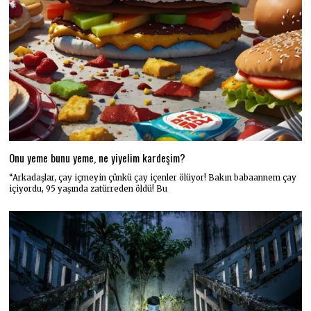
Onu yeme bunu yeme, ne yiyelim kardeşim?
“Arkadaşlar, çay içmeyin çünkü çay içenler ölüyor! Bakın babaannem çay
içiyordu, 95 yaşında zatürreden öldü! Bu