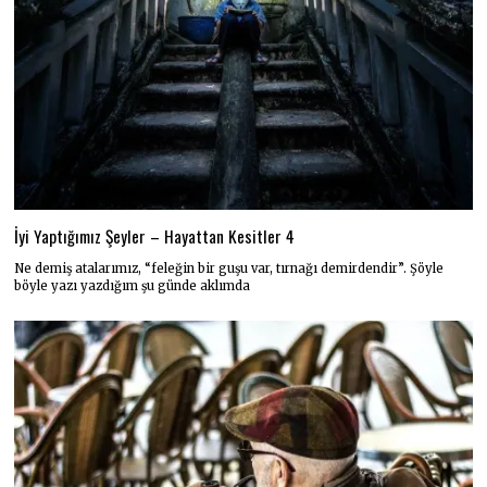
İyi Yaptığımız Şeyler – Hayattan Kesitler 4
Ne demiş atalarımız, “feleğin bir guşu var, tırnağı demirdendir”. Şöyle
böyle yazı yazdığım şu günde aklımda