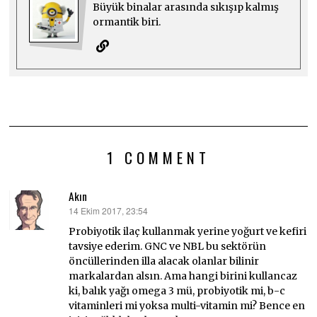
Büyük binalar arasında sıkışıp kalmış
ormantik biri.
1 COMMENT
Akın
14 Ekim 2017, 23:54
dedi
ki:
Probiyotik ilaç kullanmak yerine yoğurt ve kefiri
tavsiye ederim. GNC ve NBL bu sektörün
öncüllerinden illa alacak olanlar bilinir
markalardan alsın. Ama hangi birini kullancaz
ki, balık yağı omega 3 mü, probiyotik mi, b-c
vitaminleri mi yoksa multi-vitamin mi? Bence en