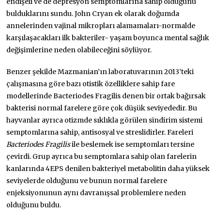
endişeli ve de depresyon semptomlarına sahip olduğunu
bulduklarını sundu. John Cryan ek olarak doğumda
annelerinden vajinal mikropları alamamaları-normalde
karşılaşacakları ilk bakteriler- yaşam boyunca mental sağlık
değişimlerine neden olabileceğini söylüyor.
Benzer şekilde Mazmanian’ın laboratuvarının 2013’teki
çalışmasına göre bazı otistik özelliklere sahip fare
modellerinde Bacteriodes Fragilis denen bir ortak bağırsak
bakterisi normal farelere göre çok düşük seviyededir. Bu
hayvanlar ayrıca otizmde sıklıkla görülen sindirim sistemi
semptomlarına sahip, antisosyal ve streslidirler. Fareleri
Bacteriodes Fragilis
ile beslemek ise semptomları tersine
çevirdi. Grup ayrıca bu semptomlara sahip olan farelerin
kanlarında 4EPS denilen bakteriyel metabolitin daha yüksek
seviyelerde olduğunu ve bunun normal farelere
enjeksiyonunun aynı davranışsal problemlere neden
olduğunu buldu.