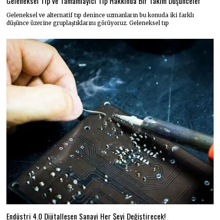
Geleneksel Tıp ve Tamamlayıcı Tıp Hakkında Bir Takım Düşünceler
Geleneksel ve alternatif tıp denince uzmanların bu konuda iki farklı
düşünce üzerine gruplaştıklarını görüyoruz. Geleneksel tıp
Endüstri 4.0 Dijitalleşen Sanayi Her Şeyi Değiştirecek!