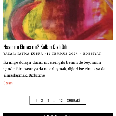
Nasır mı Elmas mı? Kalbin Gizli Dili
YAZAR:
FATMA KÜBRA
14 TEMMUZ 2024
EDEBIYAT
İki imge dolaşır durur niceleri gibi benim de beynimin
içinde. Biri nasır ya da nasırlaşmak, diğeri ise elmas ya da
elmaslaşmak. Birbirine
Devamı
1
2
3
…
12
SONRAKI
ABONE OL