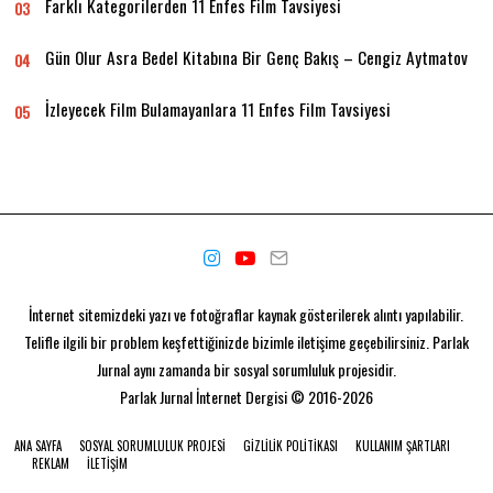
Farklı Kategorilerden 11 Enfes Film Tavsiyesi
03
Gün Olur Asra Bedel Kitabına Bir Genç Bakış – Cengiz Aytmatov
04
İzleyecek Film Bulamayanlara 11 Enfes Film Tavsiyesi
05
İnternet sitemizdeki yazı ve fotoğraflar kaynak gösterilerek alıntı yapılabilir.
Telifle ilgili bir problem keşfettiğinizde bizimle iletişime geçebilirsiniz. Parlak
Jurnal aynı zamanda bir
sosyal sorumluluk projesidir.
Parlak Jurnal
İnternet Dergisi © 2016-2026
ANA SAYFA
SOSYAL SORUMLULUK PROJESI
GIZLILIK POLITIKASI
KULLANIM ŞARTLARI
REKLAM
İLETIŞIM