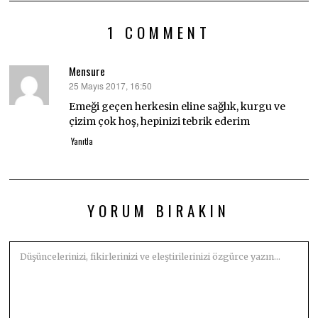
1 COMMENT
Mensure
25 Mayıs 2017, 16:50
dedi
ki:
Emeği geçen herkesin eline sağlık, kurgu ve
çizim çok hoş, hepinizi tebrik ederim
Yanıtla
YORUM BIRAKIN