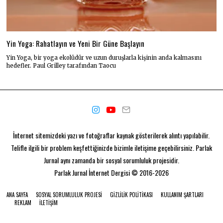
Yin Yoga: Rahatlayın ve Yeni Bir Güne Başlayın
Yin Yoga, bir yoga ekolüdür ve uzun duruşlarla kişinin anda kalmasını
hedefler. Paul Grilley tarafından Taocu
İnternet sitemizdeki yazı ve fotoğraflar kaynak gösterilerek alıntı yapılabilir.
Telifle ilgili bir problem keşfettiğinizde bizimle iletişime geçebilirsiniz. Parlak
Jurnal aynı zamanda bir
sosyal sorumluluk projesidir.
Parlak Jurnal
İnternet Dergisi © 2016-2026
ANA SAYFA
SOSYAL SORUMLULUK PROJESI
GIZLILIK POLITIKASI
KULLANIM ŞARTLARI
REKLAM
İLETIŞIM