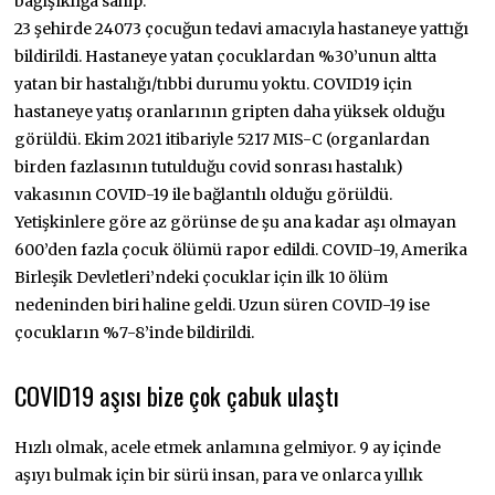
bağışıklığa sahip.
23 şehirde 24073 çocuğun tedavi amacıyla hastaneye yattığı
bildirildi. Hastaneye yatan çocuklardan %30’unun altta
yatan bir hastalığı/tıbbi durumu yoktu. COVID19 için
hastaneye yatış oranlarının gripten daha yüksek olduğu
görüldü. Ekim 2021 itibariyle 5217 MIS-C (organlardan
birden fazlasının tutulduğu covid sonrası hastalık)
vakasının COVID-19 ile bağlantılı olduğu görüldü.
Yetişkinlere göre az görünse de şu ana kadar aşı olmayan
600’den fazla çocuk ölümü rapor edildi. COVID-19, Amerika
Birleşik Devletleri’ndeki çocuklar için ilk 10 ölüm
nedeninden biri haline geldi. Uzun süren COVID-19 ise
çocukların %7-8’inde bildirildi.
COVID19 aşısı bize çok çabuk ulaştı
Hızlı olmak, acele etmek anlamına gelmiyor. 9 ay içinde
aşıyı bulmak için bir sürü insan, para ve onlarca yıllık