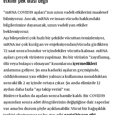
etkiler pek olası değil
“mRNA COVID19 aşıları”nın uzun vadeli etkilerini maalesef
bilmiyoruz. Ancak, mRNA ve insan vücudu hakkındaki
bilgilerimize dayanarak, uzun vadeli yan etkiler
beklemiyoruz:
Aşı bileşenleri çok hızlı bir şekilde vücuttan temizleniyor,
mRNA ise çok kırılgan ve enjeksiyondan/vücuda girdikten
72 saat sonra bozulur ve içindekiler vücutta kalmaz. mRNA
aşıları gerçek virüsten yapılmaz. Bu bir virüsün “zayıflamış,
ölü veya bulaşıcı olmayan” kısımlarını
içermedikleri
anlamına geliyor. Şu ana kadarki aşıların geçmişinde,
ciddi/olumsuz yan etkiler yalnızca kullanıma sunulduktan
sonraki ilk 2 ay içinde ortaya çıkar. Şu anda elimizde 12
aydan daha fazla “aşı takip verisi” var.
Binlerce kadın da aşıdan sonra hamile kaldı. Bir COVID19
aşısından sonra adet döngülerinin değiştiğine dair raporlar
var ama bu durum şöyle açıklanabilir: Vücut bir bağışıklık