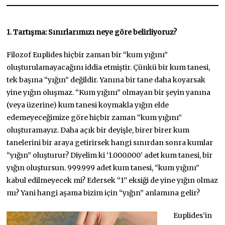
1. Tartışma: Sınırlarımızı neye göre belirliyoruz?
Filozof Euplides hiçbir zaman bir “kum yığını”
oluşturulamayacağını iddia etmiştir. Çünkü bir kum tanesi,
tek başına “yığın” değildir. Yanına bir tane daha koyarsak
yine yığın oluşmaz. “Kum yığını” olmayan bir şeyin yanına
(veya üzerine) kum tanesi koymakla yığın elde
edemeyeceğimize göre hiçbir zaman “kum yığını”
oluşturamayız. Daha açık bir deyişle, birer birer kum
tanelerini bir araya getirirsek hangi sınırdan sonra kumlar
“yığın” oluşturur? Diyelim ki ‘1.000.000’ adet kum tanesi, bir
yığın oluştursun. 999.999 adet kum tanesi, “kum yığını”
kabul edilmeyecek mi? Edersek “1” eksiği de yine yığın olmaz
mı? Yani hangi aşama bizim için “yığın” anlamına gelir?
Euplides’in