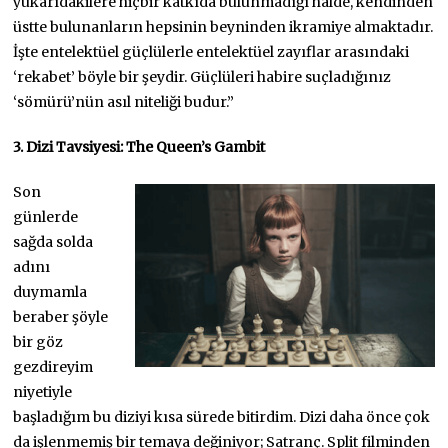
yukarıdakilere hiçbir katkıda bulunmadığı halde, kendinden
üstte bulunanların hepsinin beyninden ikramiye almaktadır.
İşte entelektüel güçlülerle entelektüel zayıflar arasındaki
‘rekabet’ böyle bir şeydir. Güçlüleri habire suçladığınız
‘sömürü’nün asıl niteliği budur.”
3. Dizi Tavsiyesi: The Queen’s Gambit
Son
günlerde
sağda solda
adını
duymamla
beraber şöyle
bir göz
gezdireyim
niyetiyle
başladığım bu diziyi kısa sürede bitirdim. Dizi daha önce çok
da işlenmemiş bir temaya değiniyor; Satranç. Split filminden