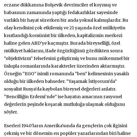
eczane dükkanına Bolşevik devrimciler el koymuş ve
babasının zamanında yaptığı fedakarlıklar sayesinde
varlıklı bir hayat sürerken bir anda yoksul kalmışlardır. Bu
olay kendisini çok etkilemiş ve 21 yaşında özel mülkiyetin
kısıtlandığı komünist bir ülkeden, kapitalizmin merkezi
haline gelen ABD’ye kaçmıştır. Burada bireyselliği, özel
mülkiyet haklarını, ifade özgürlüğünü gördükten sonra
“objektivizm” felsefesini geliştirmiş ve bunu mükemmel bir
üslupla romanlarında karakterler üzerinden aktarmıştır.
Örneğin “EGO” isimli romanında “ben” kelimesinin yasaklı
olduğu bir ülkeden bahseder. “Yaşamak İstiyorum’da”
sosyalist Rusya’da kaybolan bireysel değerleri anlatır.
“Bencilliğin Erdemi’nde” ise hayatın amacının rasyonel
değerlerin peşinde koşarak mutluluğa ulaşmak olduğunu
söyler.
Eserleri 1940’ların Amerika’sında da gençlerin çok ilgisini
çekmiş ve bir dönemin en popüler yazarlarından biri haline