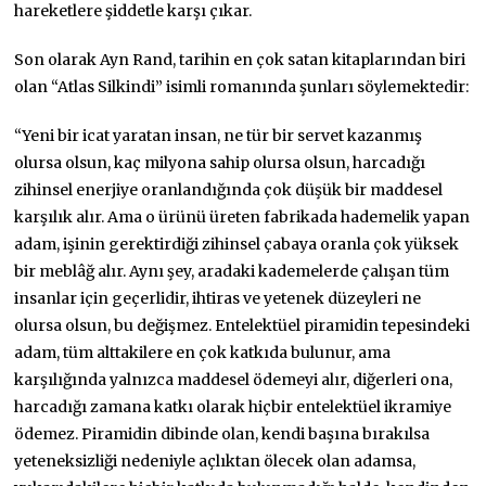
hareketlere şiddetle karşı çıkar.
Son olarak Ayn Rand, tarihin en çok satan kitaplarından biri
olan “Atlas Silkindi” isimli romanında şunları söylemektedir:
“Yeni bir icat yaratan insan, ne tür bir servet kazanmış
olursa olsun, kaç milyona sahip olursa olsun, harcadığı
zihinsel enerjiye oranlandığında çok düşük bir maddesel
karşılık alır. Ama o ürünü üreten fabrikada hademelik yapan
adam, işinin gerektirdiği zihinsel çabaya oranla çok yüksek
bir meblâğ alır. Aynı şey, aradaki kademelerde çalışan tüm
insanlar için geçerlidir, ihtiras ve yetenek düzeyleri ne
olursa olsun, bu değişmez. Entelektüel piramidin tepesindeki
adam, tüm alttakilere en çok katkıda bulunur, ama
karşılığında yalnızca maddesel ödemeyi alır, diğerleri ona,
harcadığı zamana katkı olarak hiçbir entelektüel ikramiye
ödemez. Piramidin dibinde olan, kendi başına bırakılsa
yeteneksizliği nedeniyle açlıktan ölecek olan adamsa,