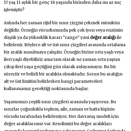
17 yaş 11 aylık bir genç 18 yaşında birinden daha mı az suç
işlemiştir?
Aslında her zaman rijid bir sınır çizgisi çekmek mümkün
değildir. Örneğin vücudumuzda pek çok iyon veya enzimin
düşük ya da yükseklik kararı “range” yani
değer aralığı
ile
belirlenir. Böylece alt ve üst sınır çizgileri arasında ortalama
bir aralık sunulmaya çalışılır. Örneğin birine orta yaşlı veya
ileri yaşlı diyebiliriz ama tam olarak ne zaman orta yaştan
çıkıp ileri yaşa geçtiğini gün olarak anlayamayız. Bu bir
süreçtir ve belirli bir aralıkta olmaktadır. Sorun bu aralığın
alt ve üst limitini belirlerken hangi parametreleri
kullanmamız gerektiği noktasında başlar.
Yaşamımızı çeşitli sınır çizgileri arasında yaşıyoruz. Bu
sınırlar çoğunlukla toplum, aile, zaman ve hatta kişinin
vücudu tarafından belirleniyor. Her davranış modeli için
değer aralıklarımız var. Kendimizi bu değer aralıkları
arasında konumlandırmaya çalışıyoruz. Çoğumuz farkında