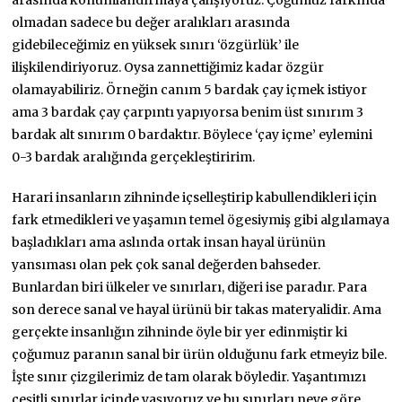
olmadan sadece bu değer aralıkları arasında
gidebileceğimiz en yüksek sınırı ‘özgürlük’ ile
ilişkilendiriyoruz. Oysa zannettiğimiz kadar özgür
olamayabiliriz. Örneğin canım 5 bardak çay içmek istiyor
ama 3 bardak çay çarpıntı yapıyorsa benim üst sınırım 3
bardak alt sınırım 0 bardaktır. Böylece ‘çay içme’ eylemini
0-3 bardak aralığında gerçekleştiririm.
Harari insanların zihninde içselleştirip kabullendikleri için
fark etmedikleri ve yaşamın temel ögesiymiş gibi algılamaya
başladıkları ama aslında ortak insan hayal ürünün
yansıması olan pek çok sanal değerden bahseder.
Bunlardan biri ülkeler ve sınırları, diğeri ise paradır. Para
son derece sanal ve hayal ürünü bir takas materyalidir. Ama
gerçekte insanlığın zihninde öyle bir yer edinmiştir ki
çoğumuz paranın sanal bir ürün olduğunu fark etmeyiz bile.
İşte sınır çizgilerimiz de tam olarak böyledir. Yaşantımızı
çeşitli sınırlar içinde yaşıyoruz ve bu sınırları neye göre