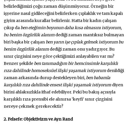
belirlediğimizi çoğu zaman düşünmüyoruz. Örneğin bir
işyerine nasıl gidileceğini belirlerken çıplaklık ve tam kapalı
giyim arasında kurallar belirlenir. Hatta bir kadın çalışan
çıkıp da
ben eteğimin boyunun daha kısa olmasını istiyorum,
bu benim özgürlük alanım
dediği zaman mantıksız bulmayan
biri başka bir çalışan
ben yarın işe çıplak gelmek istiyorum bu
benim özgürlük alanım
dediği zaman onu yadırgıyor. Bu
sınır çizgisini neye göre çektiğimizi anlayabilen var mı?
Benzer şekilde
ben tanımadığım bir hemcinsimle karşılıklı
rıza dahilinde homoseksüel ilişki yaşamak istiyorum
denildiği
zaman arkasında durup destekleyen biri,
ben babamla
karşılıklı rıza dahilinde ensest ilişki yaşamak istiyorum
diyen
birini ahlaksızlıkla ithaf edebiliyor. Peki bu bakış açısıyla
karşılıklı rıza prensibi ele alınırsa ‘keyfi’ sınır çizgisini
nereye çekmek gerekecektir?
2. Felsefe: Objektivizm ve Ayn Rand