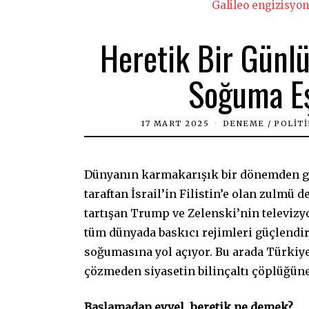
Galileo engizisyon
Heretik Bir Günlü
Soğuma Eş
17 MART 2025
DENEME
/
POLIT
Dünyanın karmakarışık bir dönemden ge
taraftan İsrail’in Filistin’e olan zulmü
tartışan Trump ve Zelenski’nin televizyo
tüm dünyada baskıcı rejimleri güçlendir
soğumasına yol açıyor. Bu arada Türkiye
çözmeden siyasetin bilinçaltı çöplüğün
Başlamadan evvel, heretik ne demek?