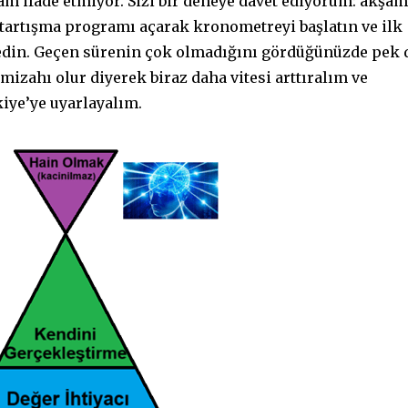
lam ifade etmiyor. Sizi bir deneye davet ediyorum: akşam
tartışma programı açarak kronometreyi başlatın ve ilk
edin. Geçen sürenin çok olmadığını gördüğünüzde pek 
izahı olur diyerek biraz daha vitesi arttıralım ve
iye’ye uyarlayalım.