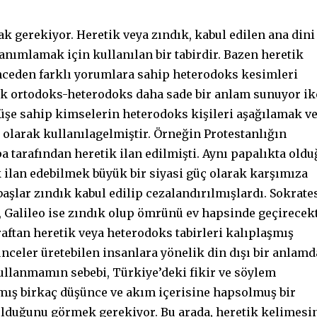
k gerekiyor. Heretik veya zındık, kabul edilen ana dini
anımlamak için kullanılan bir tabirdir. Bazen heretik
nceden farklı yorumlara sahip heterodoks kesimleri
ak ortodoks-heterodoks daha sade bir anlam sunuyor i
üşe sahip kimselerin heterodoks kişileri aşağılamak v
 olarak kullanılagelmiştir. Örneğin Protestanlığın
a tarafından heretik ilan edilmişti. Aynı papalıkta oldu
ik ilan edebilmek büyük bir siyasi güç olarak karşımıza
aşlar zındık kabul edilip cezalandırılmışlardı. Sokrate
k, Galileo ise zındık olup ömrünü ev hapsinde geçirecek
aftan heretik veya heterodoks tabirleri kalıplaşmış
nceler üretebilen insanlara yönelik din dışı bir anlamd
kullanmamın sebebi, Türkiye’deki fikir ve söylem
şmış birkaç düşünce ve akım içerisine hapsolmuş bir
 olduğunu görmek gerekiyor. Bu arada, heretik kelimesi