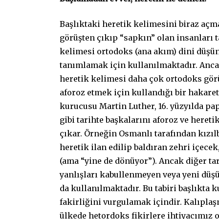
Başlıktaki heretik kelimesini biraz açma
görüşten çıkıp “sapkın” olan insanları t
kelimesi ortodoks (ana akım) dini düşü
tanımlamak için kullanılmaktadır. Anc
heretik kelimesi daha çok ortodoks gör
aforoz etmek için kullandığı bir hakaret
kurucusu Martin Luther, 16. yüzyılda pap
gibi tarihte başkalarını aforoz ve heret
çıkar. Örneğin Osmanlı tarafından kızılb
heretik ilan edilip baldıran zehri içece
(ama “yine de dönüyor”). Ancak diğer tar
yanlışları kabullenmeyen veya yeni düşü
da kullanılmaktadır. Bu tabiri başlıkta 
fakirliğini vurgulamak içindir. Kalıpla
ülkede hetordoks fikirlere ihtiyacımız