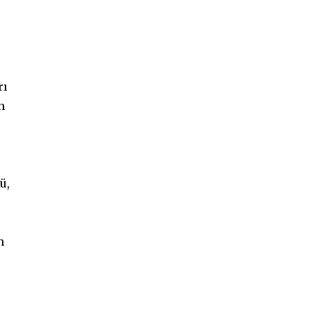
rı
n
ü,
n