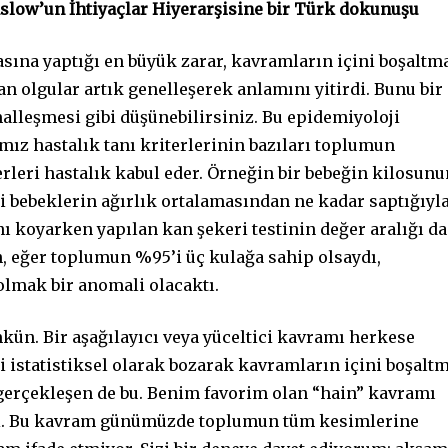
aslow’un İhtiyaçlar Hiyerarşisine bir Türk dokunuşu
asına yaptığı en büyük zarar, kavramların içini boşaltm
an olgular artık genelleşerek anlamını yitirdi. Bunu bir
lleşmesi gibi düşünebilirsiniz. Bu epidemiyoloji
mız hastalık tanı kriterlerinin bazıları toplumun
rleri hastalık kabul eder. Örneğin bir bebeğin kilosunu
bebeklerin ağırlık ortalamasından ne kadar saptığıyl
ını koyarken yapılan kan şekeri testinin değer aralığı da
n, eğer toplumun %95’i üç kulağa sahip olsaydı,
olmak bir anomali olacaktı.
ün. Bir aşağılayıcı veya yüceltici kavramı herkese
 istatistiksel olarak bozarak kavramların içini boşaltm
gerçekleşen de bu. Benim favorim olan “hain” kavramı
si. Bu kavram günümüzde toplumun tüm kesimlerine