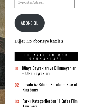
posta
Adresi
ABONE OL
Diğer 335 aboneye katılın
BU AYIN EN ÇOK
OKUNANLARI
Dünya Bayrakları ve Bilinmeyenler
01
– Ülke Bayrakları
Cevabı Az Bilinen Sorular – Rise of
02
Kingdoms
Farklı Kategorilerden 11 Enfes Film
03
Tavsiyesi