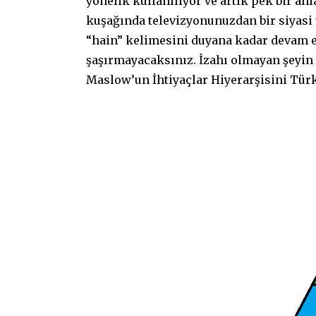
yönelik kullanılıyor ve artık pek bir an
kuşağında televizyonunuzdan bir siyasi 
“hain” kelimesini duyana kadar devam 
şaşırmayacaksınız. İzahı olmayan şeyin m
Maslow’un İhtiyaçlar Hiyerarşisini Türk