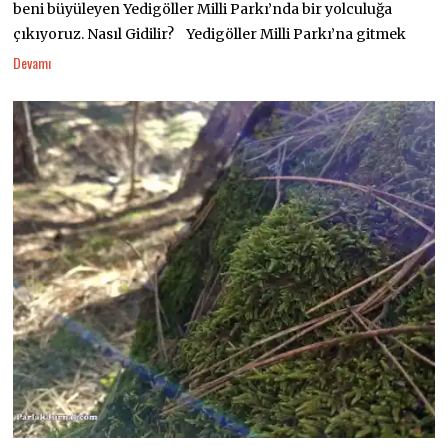
beni büyüleyen Yedigöller Milli Parkı’nda bir yolculuğa
çıkıyoruz. Nasıl Gidilir? Yedigöller Milli Parkı’na gitmek
Devamı