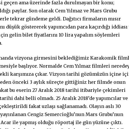
i geçen ama üzerinde fazla durulmayan bir konu;
aldığı paylar. Son olarak Cem Yılmaz ve Mars Grubu
erle tekrar gündeme geldi. Dağıtıcı firmaların mısır
arını düşük göstererek yapımcıdan para kaçırdığı iddiası
in gelin bilet fiyatlarını 10 lira yapalım söylemleri
.
amanda vizyona girmesini beklediğimiz Karakomik film
temesiyle başlıyor. Normalde Cem Yılmaz filmleri nerede
ekli karşımıza çıkar. Vizyon tarihi gözümüzün içine iç
eden önceki 3 aylık süreçte gittiğiniz her filmde onun
at bu eserin 27 Aralık 2018 tarihi itibariyle çekimleri
ihi dahi belli olmadı. 25 Aralık 2018’de yapımcılar ve
rçekleştirildi fakat uzlaşı sağlanamadı. Olayın aslı 30
de yayınlanan Cengiz Semercioğlu’nun Mars Grubu’nun
Acar ile yapmış olduğu röportaj ile gün yüzüne çıktı.