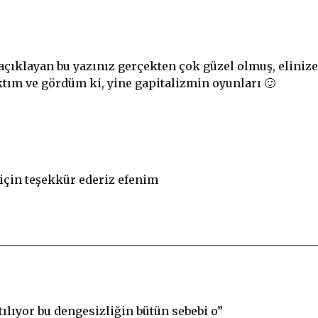
çıklayan bu yazınız gerçekten çok güzel olmuş, elinize
ktım ve gördüm ki, yine gapitalizmin oyunları 🙂
için teşekkür ederiz efenim
atılıyor bu dengesizliğin bütün sebebi o”