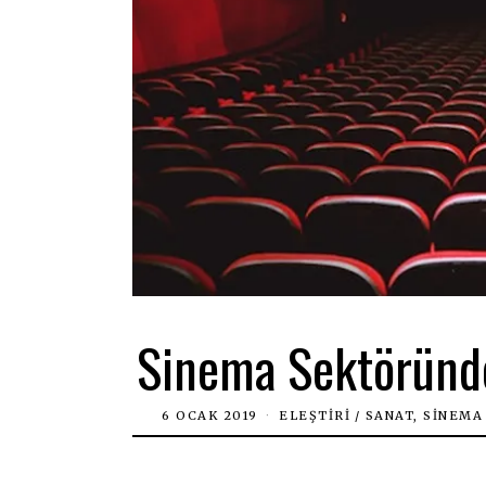
Sinema Sektöründek
6 OCAK 2019
ELEŞTIRI
/
SANAT, SINEMA