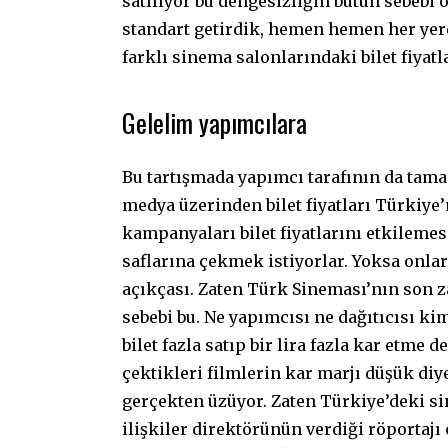
satılıyor bu dengesizliğin bütün sebebi o
standart getirdik, hemen hemen her yerde
farklı sinema salonlarındaki bilet fiyatl
Gelelim yapımcılara
Bu tartışmada yapımcı tarafının da ta
medya üzerinden bilet fiyatları Türkiye’
kampanyaları bilet fiyatlarını etkileme
saflarına çekmek istiyorlar. Yoksa onl
açıkçası. Zaten Türk Sineması’nın son 
sebebi bu. Ne yapımcısı ne dağıtıcısı ki
bilet fazla satıp bir lira fazla kar etme
çektikleri filmlerin kar marjı düşük di
gerçekten üzüyor. Zaten Türkiye’deki s
ilişkiler direktörünün verdiği röportaj