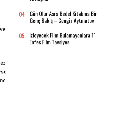
Gün Olur Asra Bedel Kitabına Bir
04
Genç Bakış – Cengiz Aytmatov
 ve
İzleyecek Film Bulamayanlara 11
05
Enfes Film Tavsiyesi
ler
yse
ine