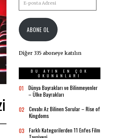
posta
Adresi
ABONE OL
Diğer 335 aboneye katılın
BU AYIN EN ÇOK
OKUNANLARI
Dünya Bayrakları ve Bilinmeyenler
01
– Ülke Bayrakları
i
Cevabı Az Bilinen Sorular – Rise of
02
Kingdoms
Farklı Kategorilerden 11 Enfes Film
03
Tavsiyesi