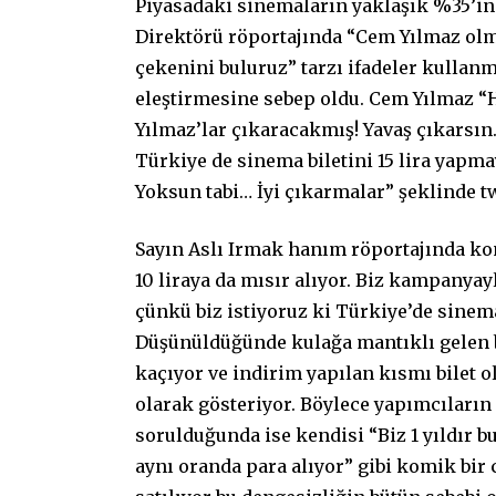
Piyasadaki sinemaların yaklaşık %35’in
Direktörü röportajında “Cem Yılmaz olm
çekenini buluruz” tarzı ifadeler kullan
eleştirmesine sebep oldu. Cem Yılmaz 
Yılmaz’lar çıkaracakmış! Yavaş çıkarsı
Türkiye de sinema biletini 15 lira yapma
Yoksun tabi… İyi çıkarmalar” şeklinde t
Sayın Aslı Irmak hanım röportajında konuy
10 liraya da mısır alıyor. Biz kampanyayla
çünkü biz istiyoruz ki Türkiye’de sinema
Düşünüldüğünde kulağa mantıklı gelen bi
kaçıyor ve indirim yapılan kısmı bilet ola
olarak gösteriyor. Böylece yapımcıların
sorulduğunda ise kendisi “Biz 1 yıldır b
aynı oranda para alıyor” gibi komik bir 