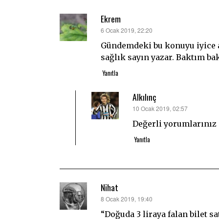
Ekrem
dedi
6 Ocak 2019, 22:20
ki:
Gündemdeki bu konuyu iyice a
sağlık sayın yazar. Baktım ba
Yanıtla
Alkılınç
dedi
10 Ocak 2019, 02:57
ki:
Değerli yorumlarınız 
Yanıtla
Nihat
dedi
8 Ocak 2019, 19:40
ki:
“Doğuda 3 liraya falan bilet s