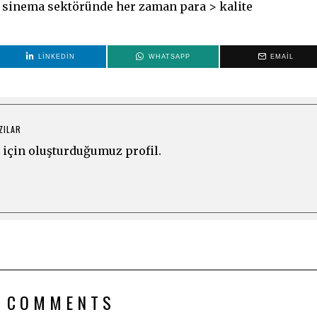
r sinema sektöründe her zaman para > kalite
LINKEDIN
WHATSAPP
EMAIL
ZILAR
için oluşturduğumuz profil.
 COMMENTS