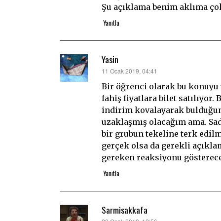
Şu açıklama benim aklıma çok 
Yanıtla
Yasin
dedi
11 Ocak 2019, 04:41
ki:
Bir öğrenci olarak bu konuy
fahiş fiyatlara bilet satılıyor
indirim kovalayarak bulduğum 
uzaklaşmış olacağım ama. Sad
bir grubun tekeline terk edilm
gerçek olsa da gerekli açıkla
gereken reaksiyonu gösterece
Yanıtla
Sarmisakkafa