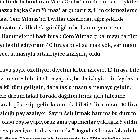
i elinde bulunduran Mars Grubu’nun Kurumsal İlişkiler
azsa başka Cem Yılmaz’lar çıkarırız, film çekmezlerse
ması Cem Yılmaz’ın Twitter üzerinden ağır şekilde
“Hayatımda ilk defa gördüğüm bu hanım yeni Cem
n. Hanımefendi hadi bırak Cem Yılmaz çıkarmayı da tüm
yı teklif ediyorum 40 liraya bilet satmak yok, var mısın
weet atmasıyla ortam iyice kızışmış oldu.
u şöyle özetliyor; diyelim ki bir izleyici 10 liraya bile
 mısır + bileti 15 lira yaptık, bu da izleyicinin faydasın
 kültürü gelişsin, daha fazla insan sinemaya gelsin.
r durum fakat burada dağıtıcı firma işin hilesine
rak gösterip, gelir kısmında bileti 5 lira mısırı 10 lira
 aldığı pay azalıyor. Sayın Aslı Irmak hanıma bu durum
u olayı böyle yapıyoruz ama yapımcılar yaklaşık 5 yıldır
cevap veriyor. Daha sonra da “Doğuda 3 liraya falan bile