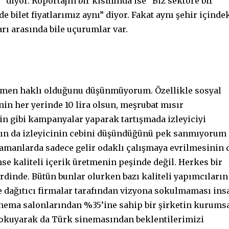
” diyor. Röportajın bir kısmında ise “Biz sektöre bir
 bilet fiyatlarımız aynı” diyor. Fakat aynı şehir içinde
arı arasında bile uçurumlar var.
mamen haklı olduğunu düşünmüyorum. Özellikle sosyal
nin her yerinde 10 lira olsun, meşrubat mısır
sin gibi kampanyalar yaparak tartışmada izleyiciyi
arın da izleyicinin cebini düşündüğünü pek sanmıyorum
zamanlarda sadece gelir odaklı çalışmaya evrilmesinin 
mse kaliteli içerik üretmenin peşinde değil. Herkes bir
 derdinde. Bütün bunlar olurken bazı kaliteli yapımcıların
ye dağıtıcı firmalar tarafından vizyona sokulmaması ins
inema salonlarından %35’ine sahip bir şirketin kurums
ı okuyarak da Türk sinemasından beklentilerimizi