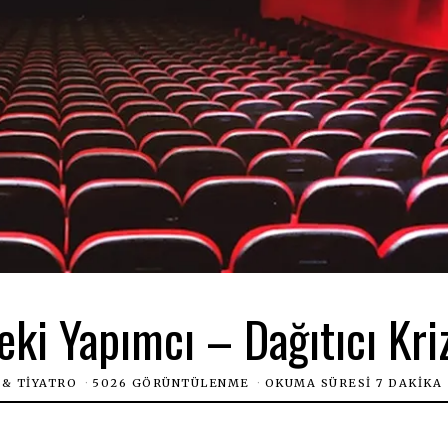
i Yapımcı – Dağıtıcı Kriz
 & TIYATRO
5026 GÖRÜNTÜLENME
OKUMA SÜRESI 7 DAKIKA