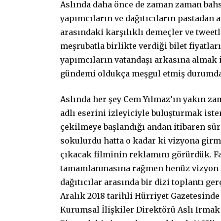
Aslında daha önce de zaman zaman bahs
yapımcıların ve dağıtıcıların pastadan 
arasındaki karşılıklı demeçler ve tweetl
meşrubatla birlikte verdiği bilet fiyatl
yapımcıların vatandaşı arkasına almak iç
gündemi oldukça meşgul etmiş durumda
Aslında her şey Cem Yılmaz’ın yakın z
adlı eserini izleyiciyle buluşturmak is
çekilmeye başlandığı andan itibaren sür
sokulurdu hatta o kadar ki vizyona girm
çıkacak filminin reklamını görürdük. Fak
tamamlanmasına rağmen henüz vizyon tar
dağıtıcılar arasında bir dizi toplantı ge
Aralık 2018 tarihli Hürriyet Gazetesin
Kurumsal İlişkiler Direktörü Aslı Irmak 