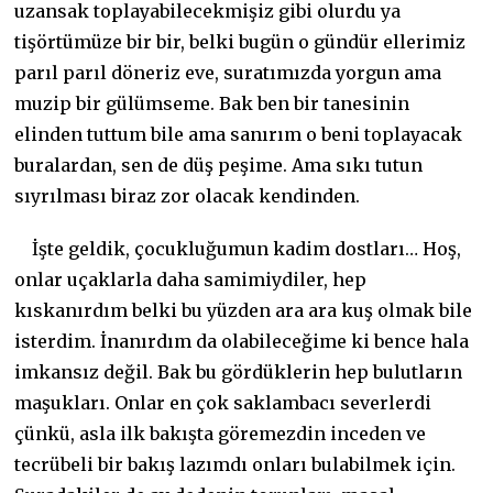
uzansak toplayabilecekmişiz gibi olurdu ya
tişörtümüze bir bir, belki bugün o gündür ellerimiz
parıl parıl döneriz eve, suratımızda yorgun ama
muzip bir gülümseme. Bak ben bir tanesinin
elinden tuttum bile ama sanırım o beni toplayacak
buralardan, sen de düş peşime. Ama sıkı tutun
sıyrılması biraz zor olacak kendinden.
İşte geldik, çocukluğumun kadim dostları… Hoş,
onlar uçaklarla daha samimiydiler, hep
kıskanırdım belki bu yüzden ara ara kuş olmak bile
isterdim. İnanırdım da olabileceğime ki bence hala
imkansız değil. Bak bu gördüklerin hep bulutların
maşukları. Onlar en çok saklambacı severlerdi
çünkü, asla ilk bakışta göremezdin inceden ve
tecrübeli bir bakış lazımdı onları bulabilmek için.