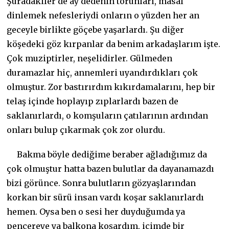
Şuradakiler de ay dedenin torunları, masal
dinlemek nefesleriydi onların o yüzden her an
geceyle birlikte göçebe yaşarlardı. Şu diğer
köşedeki göz kırpanlar da benim arkadaşlarım işte.
Çok muziptirler, neşelidirler. Gülmeden
duramazlar hiç, annemleri uyandırdıkları çok
olmuştur. Zor bastırırdım kıkırdamalarını, hep bir
telaş içinde hoplayıp zıplarlardı bazen de
saklanırlardı, o komşuların çatılarının ardından
onları bulup çıkarmak çok zor olurdu.
Bakma böyle dediğime beraber ağladığımız da
çok olmuştur hatta bazen bulutlar da dayanamazdı
bizi görünce. Sonra bulutların gözyaşlarından
korkan bir sürü insan vardı koşar saklanırlardı
hemen. Oysa ben o sesi her duyduğumda ya
pencereye ya balkona koşardım, içimde bir