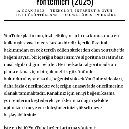
Yöntemleri (2025)
14 OCAK 2022
TEKNOLOJI, İNTERNET & OYUN
1353 GÖRÜNTÜLENME
OKUMA SÜRESI 19 DAKIKA
YouTube platformu, hızlı etkileşim artırma konusunda en
kullanışlı sosyal mecralardan biridir. İçerik tüketimi
bakımından en çok tercih edilen sitelerden olan YouTube’da
beğeni sayısı, bir içeriğin başarısını ve algoritma tarafından
nasıl algılandığını belirler. Her ne kadar algoritmada ön
plana çıkmak için birçok metrik göz önünde
bulunduruluyor olsa da, beğenisi yüksek YouTube videoları,
daha fazla önerilmekte ve içeriğin anasayfada önerilmesine
olanak tanımaktadır. Kanalınız için en iyi beğeni kasma
yöntemlerini keşfederek içeriklerinizi doğru şekilde
optimize etmeye ve etkileşimlerinizi yükseltmeye
başlayabilirsiniz.
İşte en iyi 10 YouTube beğeni artırma yöntemi: