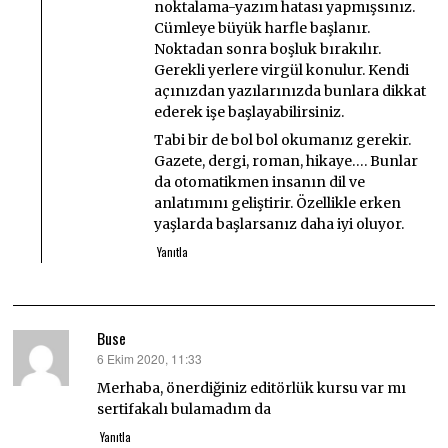
noktalama-yazım hatası yapmışsınız.
Cümleye büyük harfle başlanır.
Noktadan sonra boşluk bırakılır.
Gerekli yerlere virgül konulur. Kendi
açınızdan yazılarınızda bunlara dikkat
ederek işe başlayabilirsiniz.
Tabi bir de bol bol okumanız gerekir.
Gazete, dergi, roman, hikaye…. Bunlar
da otomatikmen insanın dil ve
anlatımını geliştirir. Özellikle erken
yaşlarda başlarsanız daha iyi oluyor.
Yanıtla
Buse
6 Ekim 2020, 11:33
dedi
ki:
Merhaba, önerdiğiniz editörlük kursu var mı
sertifakalı bulamadım da
Yanıtla