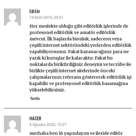
Editör
19 Ekim 2019, 20:51
dedi
ki:
Her meslekte olduğu gibi editörlük işlerinde de
profesonel editörlük ve amatör editörlük
mevcut. İlk başlarda bionluk, sadeceon veya
çeşitli internet sektöründeki yerlerden editörlük
yapabiliyorsunuz. Fakat kazanacağınız para ne
yazık ki kuruşlar ile kalacaktır. Fakat bu
noktalarda biriktirdiğiniz deneyim ve tecrübe ile
birlikte çeşitli internet sitelerinde önceki
çalışmalarınızı referans göstererek editörlük işi
kapabilir ve profesyonel editörlük basamağına
yükselebilirsiniz.
Yanıtla
HACER
4 Ağustos 2020, 15:37
dedi
ki:
merhaba ben 16 yaşındayım ve ileride editör