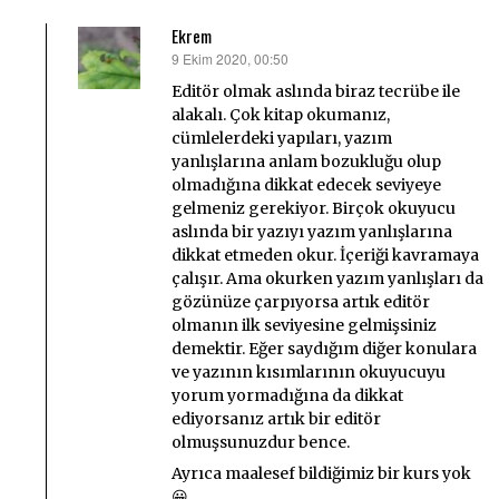
Ekrem
9 Ekim 2020, 00:50
dedi
ki:
Editör olmak aslında biraz tecrübe ile
alakalı. Çok kitap okumanız,
cümlelerdeki yapıları, yazım
yanlışlarına anlam bozukluğu olup
olmadığına dikkat edecek seviyeye
gelmeniz gerekiyor. Birçok okuyucu
aslında bir yazıyı yazım yanlışlarına
dikkat etmeden okur. İçeriği kavramaya
çalışır. Ama okurken yazım yanlışları da
gözünüze çarpıyorsa artık editör
olmanın ilk seviyesine gelmişsiniz
demektir. Eğer saydığım diğer konulara
ve yazının kısımlarının okuyucuyu
yorum yormadığına da dikkat
ediyorsanız artık bir editör
olmuşsunuzdur bence.
Ayrıca maalesef bildiğimiz bir kurs yok
😀