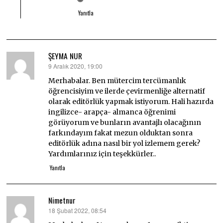
Yanıtla
ŞEYMA NUR
9 Aralık 2020, 19:00
dedi
ki:
Merhabalar. Ben mütercim tercümanlık
öğrencisiyim ve ilerde çevirmenliğe alternatif
olarak editörlük yapmak istiyorum. Hali hazırda
ingilizce- arapça- almanca öğrenimi
görüyorum ve bunların avantajlı olacağının
farkındayım fakat mezun olduktan sonra
editörlük adına nasıl bir yol izlemem gerek?
Yardımlarınız için teşekkürler..
Yanıtla
Nimetnur
18 Şubat 2022, 08:54
dedi
ki: