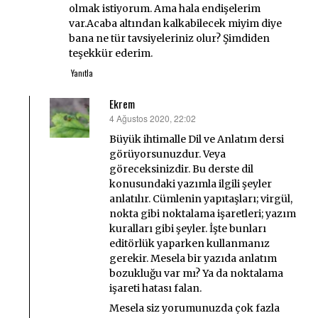
olmak istiyorum. Ama hala endişelerim
var.Acaba altından kalkabilecek miyim diye
bana ne tür tavsiyeleriniz olur? Şimdiden
teşekkür ederim.
Yanıtla
Ekrem
4 Ağustos 2020, 22:02
dedi
ki:
Büyük ihtimalle Dil ve Anlatım dersi
görüyorsunuzdur. Veya
göreceksinizdir. Bu derste dil
konusundaki yazımla ilgili şeyler
anlatılır. Cümlenin yapıtaşları; virgül,
nokta gibi noktalama işaretleri; yazım
kuralları gibi şeyler. İşte bunları
editörlük yaparken kullanmanız
gerekir. Mesela bir yazıda anlatım
bozukluğu var mı? Ya da noktalama
işareti hatası falan.
Mesela siz yorumunuzda çok fazla