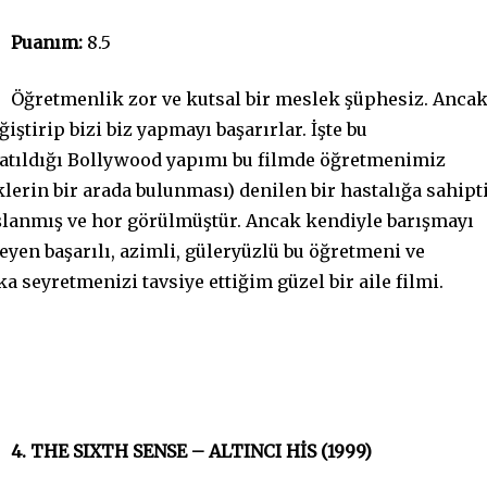
Puanım:
8.5
Öğretmenlik zor ve kutsal bir meslek şüphesiz. Anca
ştirip bizi biz yapmayı başarırlar. İşte bu
atıldığı Bollywood yapımı bu filmde öğretmenimiz
lerin bir arada bulunması) denilen bir hastalığa sahipti
şlanmış ve hor görülmüştür. Ancak kendiyle barışmayı
yen başarılı, azimli, güleryüzlü bu öğretmeni ve
ka seyretmenizi tavsiye ettiğim güzel bir aile filmi.
4. THE SIXTH SENSE – ALTINCI HİS (1999)