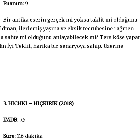
Puanım:
9
Bir antika eserin gerçek mi yoksa taklit mi olduğunu
Oldman, ilerlemiş yaşına ve eksik tecrübesine rağmen
sa sahte mi olduğunu anlayabilecek mi? Ters köşe yapa
n İyi Teklif, harika bir senaryoya sahip. Üzerine
3. HICHKI – HIÇKIRIK (2018)
IMDB:
7.5
Süre:
116 dakika