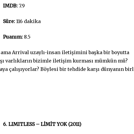
IMDB:
7.9
Süre:
116 dakika
Puanım:
8.5
ma Arrival uzaylı-insan iletişimini başka bir boyutta
dışı varlıkların bizimle iletişim kurması mümkün mü?
aya çalışıyorlar? Böylesi bir tehdide karşı dünyanın bir
6. LIMITLESS – LİMİT YOK (2011)