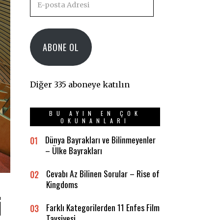
posta
Adresi
ABONE OL
Diğer 335 aboneye katılın
BU AYIN EN ÇOK
OKUNANLARI
Dünya Bayrakları ve Bilinmeyenler
01
– Ülke Bayrakları
Cevabı Az Bilinen Sorular – Rise of
02
Kingdoms
i
Farklı Kategorilerden 11 Enfes Film
03
Tavsiyesi