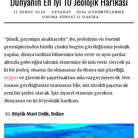
Dünyanın En İyi 10 Jeolojik Harikası
21 ŞUBAT 2020
SEYAHAT
2044 GÖRÜNTÜLENME
OKUMA SÜRESI 13 DAKIKA
“Şimdi, geçmişin anahtarıdır”. Bu, jeolojinin en önemli
prensiplerinden biridir çünkü bugün gördüğümüz jeolojik
yapılar, dünya tarihini bilmemize izin verir ve aynı şartlar
altında geleceğini tahmin etmemize de izin verir. Gerçek şu
ki bir jeolog olsanız da olmasanız da dünya sizi güzelliği,
doğası
ve gizemi ile şaşırtmaktan asla vazgeçmeyecek. Her
zaman gördüğünüze inansanız bile, sizi sürekli şaşırtacak
yeni bir şeyler olacak. İşte ziyaret etmeniz gereken
dünyanın en iyi 10 jeolojik harikası.
Büyük Mavi Delik, Belize