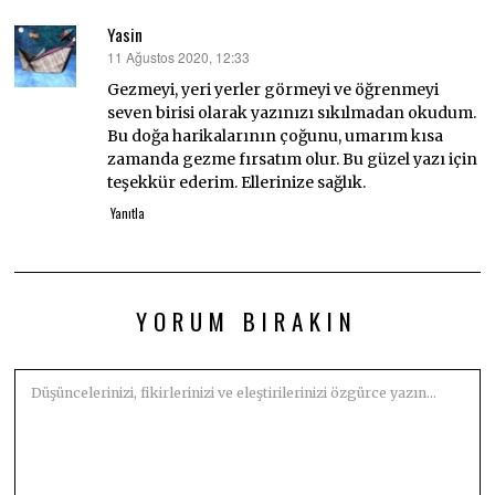
Yasin
11 Ağustos 2020, 12:33
dedi
ki:
Gezmeyi, yeri yerler görmeyi ve öğrenmeyi
seven birisi olarak yazınızı sıkılmadan okudum.
Bu doğa harikalarının çoğunu, umarım kısa
zamanda gezme fırsatım olur. Bu güzel yazı için
teşekkür ederim. Ellerinize sağlık.
Yanıtla
YORUM BIRAKIN