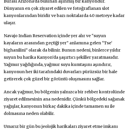
Burası Arizona’da bulunan aşınmış bir kanyondur.
Dünyanın en çok ziyaret edilen ve fotoğraflanan slot
kanyonlarından biridir ve bazı noktalarda 40 metreye kadar
ulaşır.
Navajo Indian Reservation içinde yer alır ve “suyun
kayaların arasından geçtiği yer” anlamına gelen “Tse‘
bighanilini” olarak da bilinir. Bunun nedeni, binlerce yıldır
suyun bu harika Kanyon’da şaşırtıcı şekiller yaratmasıdır.
Yağmur yağdığında, yağmur suyu kumtaşını aşındırır,
kanyonun her iki tarafındaki duvarları pürüzsüz bir hale
getirerek çok güzel bir görüntü oluşmasını sağlar.
Ancak yağmur, bu bölgenin yalnızca bir rehber kontrolünde
ziyaret edilmesinin ana nedenidir. Çünkü bölgedeki sağanak
yağışlar, kanyonun birkaç dakika içinde tamamen su ile
dolmasına neden olabilir.
Umarız bir gün bu jeolojik harikaları ziyaret etme imkanı