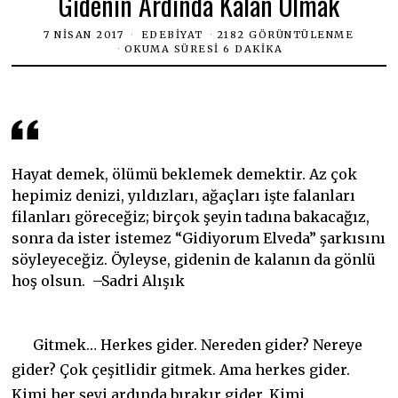
Gidenin Ardında Kalan Olmak
7 NISAN 2017
EDEBIYAT
2182 GÖRÜNTÜLENME
OKUMA SÜRESI 6 DAKIKA
Hayat demek, ölümü beklemek demektir. Az çok
hepimiz denizi, yıldızları, ağaçları işte falanları
filanları göreceğiz; birçok şeyin tadına bakacağız,
sonra da ister istemez “Gidiyorum Elveda” şarkısını
söyleyeceğiz. Öyleyse, gidenin de kalanın da gönlü
hoş olsun. –Sadri Alışık
Gitmek… Herkes gider. Nereden gider? Nereye
gider? Çok çeşitlidir gitmek. Ama herkes gider.
Kimi her şeyi ardında bırakır gider. Kimi