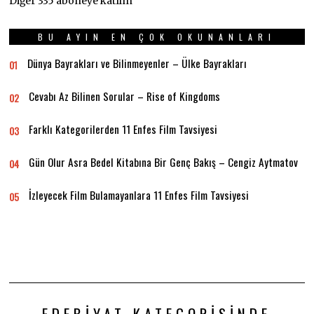
Diğer 335 aboneye katılın
BU AYIN EN ÇOK OKUNANLARI
Dünya Bayrakları ve Bilinmeyenler – Ülke Bayrakları
01
Cevabı Az Bilinen Sorular – Rise of Kingdoms
02
Farklı Kategorilerden 11 Enfes Film Tavsiyesi
03
Gün Olur Asra Bedel Kitabına Bir Genç Bakış – Cengiz Aytmatov
04
İzleyecek Film Bulamayanlara 11 Enfes Film Tavsiyesi
05
EDEBIYAT KATEGORISINDE