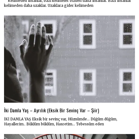
Kelimeden insanlar, bazı kelimeler bizden daha insanlar. Bazı insanlar
kelimeden daha uzaklar. Uzaklara gider kelimeden
İki Damla Yaş – Ayrılık (Eksik Bir Sevinç Var – Şiir)
İKİ DAMLA YAŞ Eksik bir sevinç var, Hüznümde… Düğüm düğüm,
Hayallerim.. Büklüm büklüm, Hasretim… Tebessüm eden