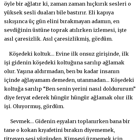
öyle bir ağlatır ki, zaman zaman hıçkırık sesleri o
yüksek sesli duaları bile bastırır. Eli kapıya
sıkışınca üç gün elini bırakmayan adamın, en
sevdiğinin üstüne toprak atılırken izlemesi, işte
asıl çaresizlik. Asıl çaresizlikmiş, gördüm.
Köşedeki koltuk… Evine ilk onsuz girişinde, ilk
işi gidenin köşedeki koltuğuna sarılıp ağlamak
olur. Yaşına aldırmadan, ben bu kadar insanın
içinde ağlayamam demeden, utanmadan… Köşedeki
koltuğa sarılıp “Ben senin yerini nasıl doldururum”
diye feryat ederek hüngür hüngür ağlamak olur ilk
işi. Oluyormuş, gördüm.
Sevmek… Gidenin eşyaları toplanırken bana bir
tane o kokan kıyafetini bırakın diyememek,
titreyen sesi yüzünden. Kimseyi üzmemek için,