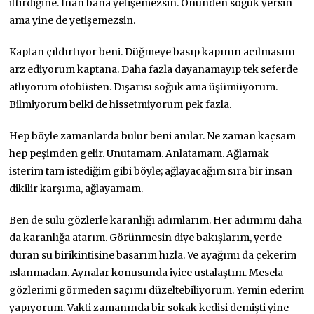
ittirdiğine. İnan bana yetişemezsin. Önünden soğuk yersin
ama yine de yetişemezsin.
Kaptan çıldırtıyor beni. Düğmeye basıp kapının açılmasını
arz ediyorum kaptana. Daha fazla dayanamayıp tek seferde
atlıyorum otobüsten. Dışarısı soğuk ama üşümüyorum.
Bilmiyorum belki de hissetmiyorum pek fazla.
Hep böyle zamanlarda bulur beni anılar. Ne zaman kaçsam
hep peşimden gelir. Unutamam. Anlatamam. Ağlamak
isterim tam istediğim gibi böyle; ağlayacağım sıra bir insan
dikilir karşıma, ağlayamam.
Ben de sulu gözlerle karanlığı adımlarım. Her adımımı daha
da karanlığa atarım. Görünmesin diye bakışlarım, yerde
duran su birikintisine basarım hızla. Ve ayağımı da çekerim
ıslanmadan. Aynalar konusunda iyice ustalaştım. Mesela
gözlerimi görmeden saçımı düzeltebiliyorum. Yemin ederim
yapıyorum. Vakti zamanında bir sokak kedisi demişti yine