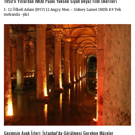
1950’li Yıllardan IMDB Puanı Yüksek Siyah Beyaz Film Önerileri
1- 12 Öfkeli Adam (1957) 12 Angry Men – Sidney Lumet IMDb 8.9 Tek
mekanda –jüri
Geçmişin Ayak İzleri: İstanbul’da Görülmesi Gereken Müzeler