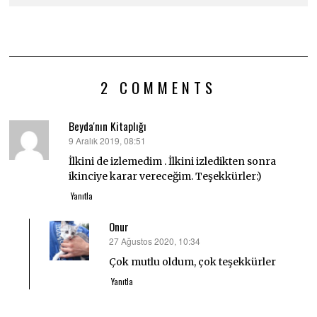
2 COMMENTS
Beyda'nın Kitaplığı
9 Aralık 2019, 08:51
dedi
ki:
İlkini de izlemedim . İlkini izledikten sonra
ikinciye karar vereceğim. Teşekkürler:)
Yanıtla
Onur
27 Ağustos 2020, 10:34
dedi
ki:
Çok mutlu oldum, çok teşekkürler
Yanıtla