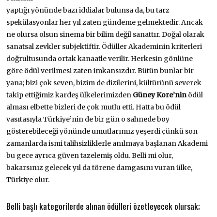
yaptığı yönünde bazı iddialar bulunsa da, bu tarz
spekülasyonlar her yıl zaten gündeme gelmektedir. Ancak
ne olursa olsun sinema bir bilim değil sanattır. Doğal olarak
sanatsal zevkler subjektiftir. Ödüller Akademinin kriterleri
doğrultusunda ortak kanaatle verilir. Herkesin gönlüne
göre ödül verilmesi zaten imkansızdır. Bütün bunlar bir
yana; bizi çok seven, bizim de dizilerini, kültürünü severek
takip ettiğimiz kardeş ülkelerimizden
Güney Kore’nin
ödül
alması elbette bizleri de çok mutlu etti. Hatta bu ödül
vasıtasıyla Türkiye’nin de bir gün o sahnede boy
gösterebileceği yönünde umutlarımız yeşerdi çünkü son
zamanlarda ismi talihsizliklerle anılmaya başlanan Akademi
bu gece ayrıca güven tazelemiş oldu. Belli mi olur,
bakarsınız gelecek yıl da törene damgasını vuran ülke,
Türkiye olur.
Belli başlı kategorilerde alınan ödülleri özetleyecek olursak;