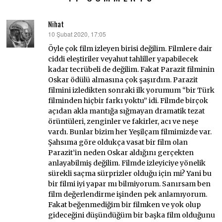
Nihat
10 Şubat 2020, 17:05
dedi
ki:
Öyle çok film izleyen birisi değilim. Filmlere dair
ciddi eleştiriler veyahut tahliller yapabilecek
kadar tecrübeli de değilim. Fakat Parazit filminin
Oskar ödülü almasına çok şaşırdım. Parazit
filmini izledikten sonraki ilk yorumum “bir Türk
filminden hiçbir farkı yoktu” idi. Filmde birçok
açıdan akla mantığa sığmayan dramatik tezat
örüntüleri, zenginler ve fakirler, acı ve neşe
vardı. Bunlar bizim her Yeşilçam filmimizde var.
Şahsıma göre oldukça vasat bir film olan
Parazit’in neden Oskar aldığını gerçekten
anlayabilmiş değilim. Filmde izleyiciye yönelik
sürekli saçma sürprizler olduğu için mi? Yani bu
bir filmi iyi yapar mı bilmiyorum. Sanırsam ben
film değerlendirme işinden pek anlamıyorum.
Fakat beğenmediğim bir filmken ve yok olup
gideceğini düşündüğüm bir başka film olduğunu