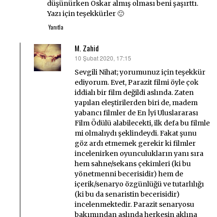
düşünürken Oskar almış olması beni şaşırttı.
Yazı için teşekkürler 🙂
Yanıtla
M. Zahid
10 Şubat 2020, 17:15
dedi
ki:
Sevgili Nihat; yorumunuz için teşekkür
ediyorum. Evet, Parazit filmi öyle çok
iddialı bir film değildi aslında. Zaten
yapılan eleştirilerden biri de, madem
yabancı filmler de En İyi Uluslararası
Film Ödülü alabilecekti, ilk defa bu filmle
mi olmalıydı şeklindeydi. Fakat şunu
göz ardı etmemek gerekir ki filmler
incelenirken oyunculukların yanı sıra
hem sahne/sekans çekimleri (ki bu
yönetmenni becerisidir) hem de
içerik/senaryo özgünlüğü ve tutarlılığı
(ki bu da senaristin becerisidir)
incelenmektedir. Parazit senaryosu
bakımından aslında herkesin aklına