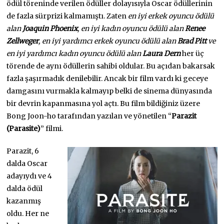
ödül töreninde verilen ödüller dolayısıyla Oscar ödüllerinin
de fazla sürprizi kalmamıştı. Zaten
en iyi erkek oyuncu ödülü
alan
Joaquin Phoenix
, en iyi kadın oyuncu ödülü alan
Renee
Zellweger
, en iyi yardımcı erkek oyuncu ödülü alan
Brad Pitt
ve
en iyi yardımcı kadın oyuncu ödülü alan
Laura Dern
her üç
törende de aynı ödüllerin sahibi oldular. Bu açıdan bakarsak
fazla şaşırmadık denilebilir. Ancak bir film vardı ki geceye
damgasını vurmakla kalmayıp belki de sinema dünyasında
bir devrin kapanmasına yol açtı. Bu film bildiğiniz üzere
Bong Joon-ho tarafından yazılan ve yönetilen “
Parazit
(Parasite)
” filmi.
Parazit, 6
dalda Oscar
adayıydı ve 4
dalda ödül
kazanmış
oldu. Her ne