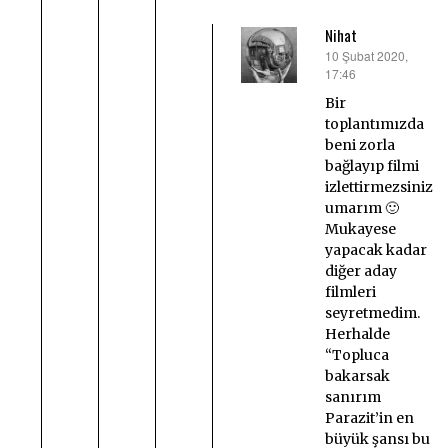
Nihat
10 Şubat 2020,
dedi
17:46
ki:
Bir
toplantımızda
beni zorla
bağlayıp filmi
izlettirmezsiniz
umarım 🙂
Mukayese
yapacak kadar
diğer aday
filmleri
seyretmedim.
Herhalde
“Topluca
bakarsak
sanırım
Parazit’in en
büyük şansı bu