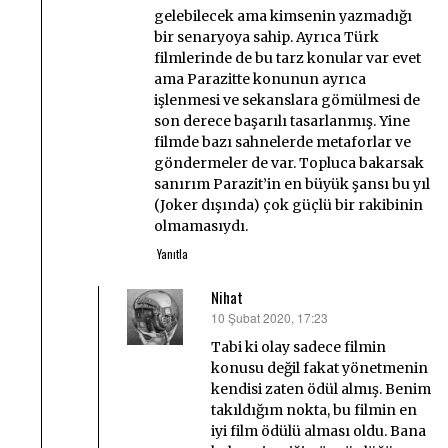
gelebilecek ama kimsenin yazmadığı
bir senaryoya sahip. Ayrıca Türk
filmlerinde de bu tarz konular var evet
ama Parazitte konunun ayrıca
işlenmesi ve sekanslara gömülmesi de
son derece başarılı tasarlanmış. Yine
filmde bazı sahnelerde metaforlar ve
göndermeler de var. Topluca bakarsak
sanırım Parazit’in en büyük şansı bu yıl
(Joker dışında) çok güçlü bir rakibinin
olmamasıydı.
Yanıtla
Nihat
10 Şubat 2020, 17:23
dedi
ki:
Tabi ki olay sadece filmin
konusu değil fakat yönetmenin
kendisi zaten ödül almış. Benim
takıldığım nokta, bu filmin en
iyi film ödülü alması oldu. Bana