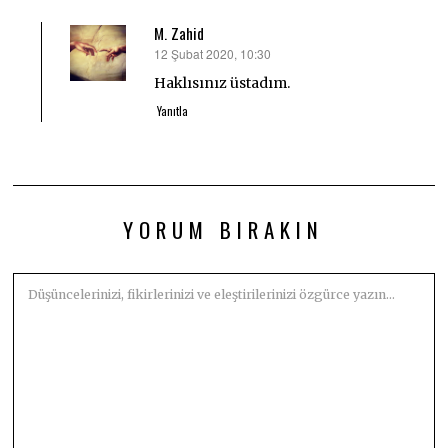
M. Zahid
12 Şubat 2020, 10:30
dedi
ki:
Haklısınız üstadım.
Yanıtla
YORUM BIRAKIN