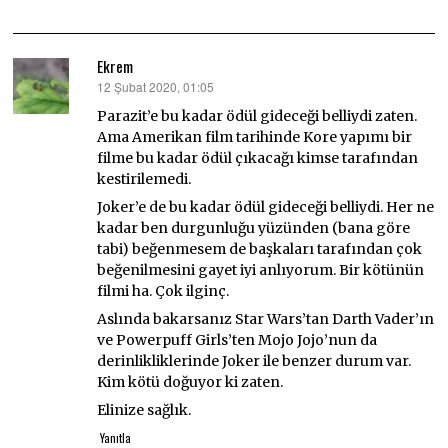
Ekrem
12 Şubat 2020, 01:05
dedi
ki:
Parazit’e bu kadar ödül gideceği belliydi zaten.
Ama Amerikan film tarihinde Kore yapımı bir
filme bu kadar ödül çıkacağı kimse tarafından
kestirilemedi.
Joker’e de bu kadar ödül gideceği belliydi. Her ne
kadar ben durgunluğu yüzünden (bana göre
tabi) beğenmesem de başkaları tarafından çok
beğenilmesini gayet iyi anlıyorum. Bir kötünün
filmi ha. Çok ilginç.
Aslında bakarsanız Star Wars’tan Darth Vader’ın
ve Powerpuff Girls’ten Mojo Jojo’nun da
derinlikliklerinde Joker ile benzer durum var.
Kim kötü doğuyor ki zaten.
Elinize sağlık.
Yanıtla