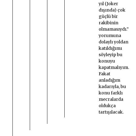
yıl (Joker
dışında) çok
güçlü bir
rakibinin
olmamasıydı.”
yorumuna
dolaylı yoldan
katıldığımı
söyleyip bu
konuyu
kapatmalıyım.
Fakat
anladığım
kadarıyla, bu
konu farklı
mecralarda
oldukça
tartışılacak.