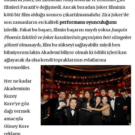
filmleri Parazit’e değişmedi. Ancak buradan Joker filminin
kötü bir film olduğu sonucu çıkartılmamalıdır. Zira Joker’de
son zamanların en kaliteli
performans oyunculuğunu
izledik. Fakat bu başarı, filmin başarısı mıydı yoksa
Joaquin
Phoenix faktörü ve Joker karakterinin geçmişten beri süregelen
şöhreti
olmasaydı, film bu sükseyi sağlayabilir miydi ben
bilmiyorum lakin Akademi biliyor olmalı ki ödülü içleri kan
ağlayarak da olsa kendi topraklarının evlatlarına
veremediler.
Her ne kadar
Akademinin
Kuzey
Kore’ye göz
dağı vermek
amacıyla
Güney Kore
reklamı