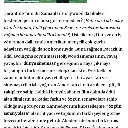
Tarantino’nun Bir Zamanlar Hollywood’da filmleri
beklenen performansı gösteremediler? (
Hatta on dalda aday
olan İrishman, ünlü yönetmeni Scorsese ve efsane kadrosuna
rağmen bir tane bile ödül alamadı!
). Üstelik en iyi film ve en iyi
yönetmen dallarında Amerikan menşeili çok güçlü
adayların varlığı da söz konusuydu. Buna rağmen Parazit’in
ödül avcılığına soyunması Hollywood sinemasının, yavaş
yavaş bir ‘
dünya sineması
’ gerçeğinin ortaya çıkmaya
başladığını fark etmesine sebep olacaktır. Evet belki bir
zamanlar bütün dünyayı etkileyerek tarz yaratan ve
sinemayı elleriyle yoğuran Amerikan ekolü artık çok güçlü
rakiplere sahip. Kaldı ki her yıl yabancı film dalında ödül
alan filmlerin ne kadar farklı ve özgün senaryolara sahip
olduğunu görüyoruz. Zannediyorum küreselleşme, “
özgün
senaryolara
” olan ihtiyacı ve toplumun farklı şeyler görme
hevesini beraberinde getirdi. Akademi de bunu fark etmiş
olmalı ki
Joker, Bir Zamanlar Hollywood’da ve İrishman
gibi