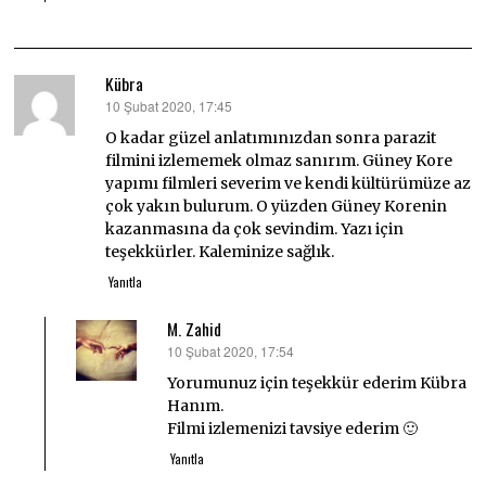
Kübra
10 Şubat 2020, 17:45
dedi
ki:
O kadar güzel anlatımınızdan sonra parazit
filmini izlememek olmaz sanırım. Güney Kore
yapımı filmleri severim ve kendi kültürümüze az
çok yakın bulurum. O yüzden Güney Korenin
kazanmasına da çok sevindim. Yazı için
teşekkürler. Kaleminize sağlık.
Yanıtla
M. Zahid
10 Şubat 2020, 17:54
dedi
ki:
Yorumunuz için teşekkür ederim Kübra
Hanım.
Filmi izlemenizi tavsiye ederim 🙂
Yanıtla