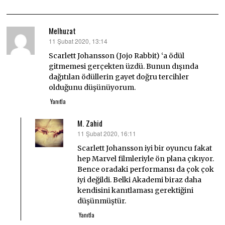
Melhuzat
11 Şubat 2020, 13:14
dedi
ki:
Scarlett Johansson (Jojo Rabbit) ‘a ödül
gitmemesi gerçekten üzdü. Bunun dışında
dağıtılan ödüllerin gayet doğru tercihler
olduğunu düşünüyorum.
Yanıtla
M. Zahid
11 Şubat 2020, 16:11
dedi
ki:
Scarlett Johansson iyi bir oyuncu fakat
hep Marvel filmleriyle ön plana çıkıyor.
Bence oradaki performansı da çok çok
iyi değildi. Belki Akademi biraz daha
kendisini kanıtlaması gerektiğini
düşünmüştür.
Yanıtla