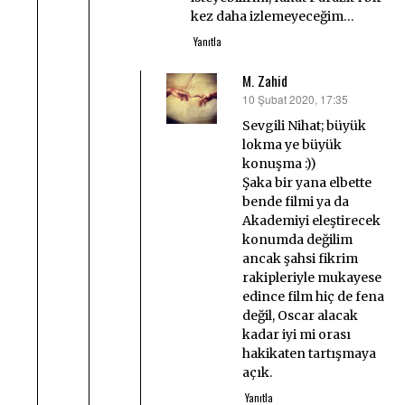
kez daha izlemeyeceğim…
Yanıtla
M. Zahid
10 Şubat 2020, 17:35
dedi
ki:
Sevgili Nihat; büyük
lokma ye büyük
konuşma :))
Şaka bir yana elbette
bende filmi ya da
Akademiyi eleştirecek
konumda değilim
ancak şahsi fikrim
rakipleriyle mukayese
edince film hiç de fena
değil, Oscar alacak
kadar iyi mi orası
hakikaten tartışmaya
açık.
Yanıtla