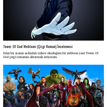
Tower Of God Webtoon (Çizgi Roman) İncelemesi
Uzun bir aranın ardından sizlere okuduğum bir webtoon yani Tower Of
God çizgi romanını aktarmak istiyorum.