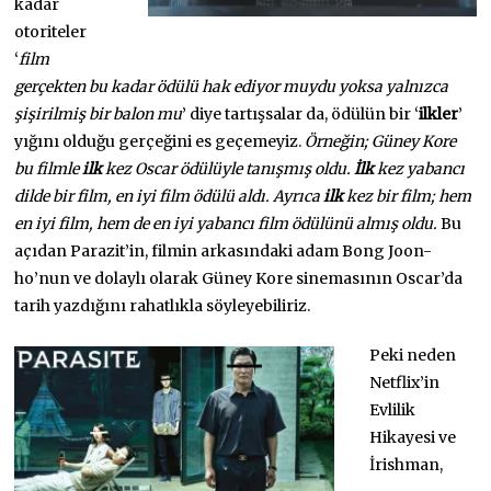
kadar
otoriteler
‘
film
gerçekten bu kadar ödülü hak ediyor muydu yoksa yalnızca
şişirilmiş bir balon mu
’ diye tartışsalar da, ödülün bir ‘
ilkler
’
yığını olduğu gerçeğini es geçemeyiz.
Örneğin; Güney Kore
bu filmle
ilk
kez Oscar ödülüyle tanışmış oldu.
İlk
kez yabancı
dilde bir film, en iyi film ödülü aldı. Ayrıca
ilk
kez bir film; hem
en iyi film, hem de en iyi yabancı film ödülünü almış oldu.
Bu
açıdan Parazit’in, filmin arkasındaki adam Bong Joon-
ho’nun ve dolaylı olarak Güney Kore sinemasının Oscar’da
tarih yazdığını rahatlıkla söyleyebiliriz.
Peki neden
Netflix’in
Evlilik
Hikayesi ve
İrishman,