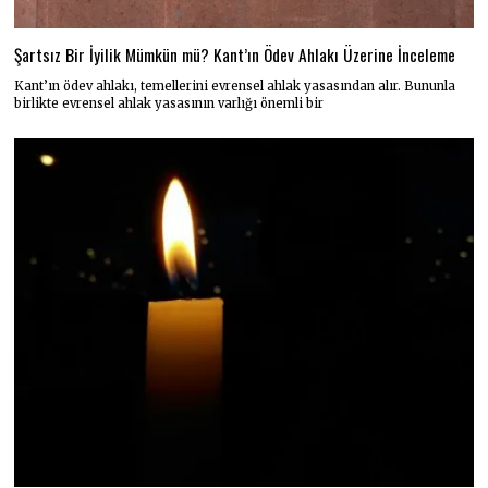
Şartsız Bir İyilik Mümkün mü? Kant’ın Ödev Ahlakı Üzerine İnceleme
Kant’ın ödev ahlakı, temellerini evrensel ahlak yasasından alır. Bununla
birlikte evrensel ahlak yasasının varlığı önemli bir