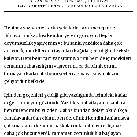
28 KASIM 2017
DENEME
/
EDEBIYAT
1417 GÖRÜNTÜLENME
OKUMA SÜRESI 5 DAKIKA
Hepimiz yazıyoruz; farklı şekillerle, farklı sebeplerle.
Bilmiyorum kaç kişi kendini yeterli görüyor. Hep bir
doyumsuzluk yaşıyorum ve bu sanki yazdıkça daha çok
artıyor. İçimdekilerden taşanları kağıda geçirdiğimde eksik
kalıyor. Hem ben’i tam yansıtamıyorum hem de içimdekileri
açmanın rahatsızlığını yaşıyorum. Ya da bilmiyorum,
tutmaya o kadar alıştığım şeyleri açmaya çalışmak zor
geliyordur belki de.
İçimden geçenleri geldiği gibi yazdığımda, içimdeki kadar
değerli olmuyor gözümde. Yazdıkça rahatlayan insanlara
hep imrendim bu yüzden. Galiba bundan dolayı okudukça
rahatlayanlardan oldum ben de. Çünkü kendimi anlatmaya
çalışmaktansa kendimi başkalarında bulmaya çalışmak
daha çok huzur verdi. Tamamen zorunlulukla başlayan