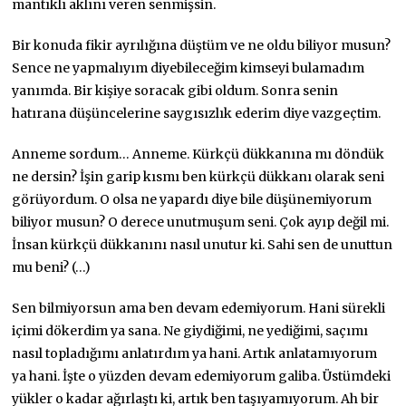
mantıklı aklını veren senmişsin.
Bir konuda fikir ayrılığına düştüm ve ne oldu biliyor musun?
Sence ne yapmalıyım diyebileceğim kimseyi bulamadım
yanımda. Bir kişiye soracak gibi oldum. Sonra senin
hatırana düşüncelerine saygısızlık ederim diye vazgeçtim.
Anneme sordum… Anneme. Kürkçü dükkanına mı döndük
ne dersin? İşin garip kısmı ben kürkçü dükkanı olarak seni
görüyordum. O olsa ne yapardı diye bile düşünemiyorum
biliyor musun? O derece unutmuşum seni. Çok ayıp değil mi.
İnsan kürkçü dükkanını nasıl unutur ki. Sahi sen de unuttun
mu beni? (…)
Sen bilmiyorsun ama ben devam edemiyorum. Hani sürekli
içimi dökerdim ya sana. Ne giydiğimi, ne yediğimi, saçımı
nasıl topladığımı anlatırdım ya hani. Artık anlatamıyorum
ya hani. İşte o yüzden devam edemiyorum galiba. Üstümdeki
yükler o kadar ağırlaştı ki, artık ben taşıyamıyorum. Ah bir