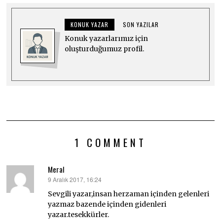
KONUK YAZAR
SON YAZILAR
Konuk yazarlarımız için
oluşturduğumuz profil.
1 COMMENT
Meral
9 Aralık 2017, 16:24
dedi
ki:
Sevgili yazar,insan herzaman içinden gelenleri
yazmaz bazende içinden gidenleri
yazar.tesekkürler.