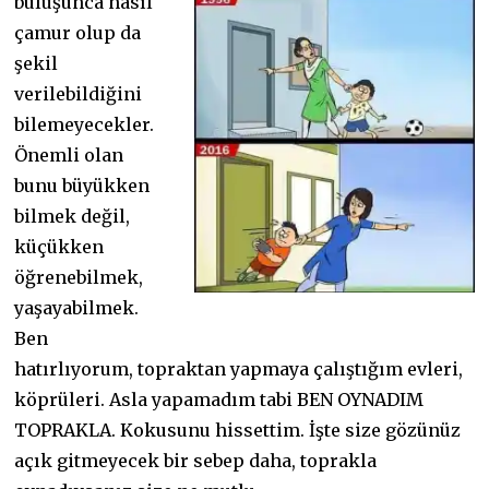
buluşunca nasıl
çamur olup da
şekil
verilebildiğini
bilemeyecekler.
Önemli olan
bunu büyükken
bilmek değil,
küçükken
öğrenebilmek,
yaşayabilmek.
Ben
hatırlıyorum, topraktan yapmaya çalıştığım evleri,
köprüleri. Asla yapamadım tabi BEN OYNADIM
TOPRAKLA. Kokusunu hissettim. İşte size gözünüz
açık gitmeyecek bir sebep daha, toprakla