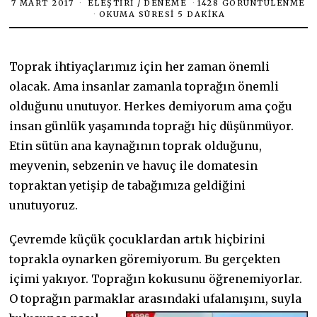
7 MART 2017
ELEŞTIRI
/
DENEME
1428 GÖRÜNTÜLENME
OKUMA SÜRESI 5 DAKIKA
Toprak ihtiyaçlarımız için her zaman önemli
olacak. Ama insanlar zamanla toprağın önemli
olduğunu unutuyor. Herkes demiyorum ama çoğu
insan günlük yaşamında toprağı hiç düşünmüyor.
Etin sütün ana kaynağının toprak olduğunu,
meyvenin, sebzenin ve havuç ile domatesin
topraktan yetişip de tabağımıza geldiğini
unutuyoruz.
Çevremde küçük çocuklardan artık hiçbirini
toprakla oynarken göremiyorum. Bu gerçekten
içimi yakıyor. Toprağın kokusunu öğrenemiyorlar.
O toprağın parmaklar arasındaki ufalanışını,
suyla