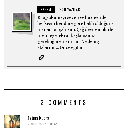
EKREM
SON YAZILAR
Kitap okumayı seven ve bu devirde
herkesin kendine göre haklı olduğuna
inanan bir şahısım. Çağ deviren fikirler
üretmeye tekrar başlamamız
gerektiğine inanırım. Ne demiş
atalarımız: Önce eğitim!
2 COMMENTS
Fatma Kübra
7 Mart 2017, 10:32
dedi