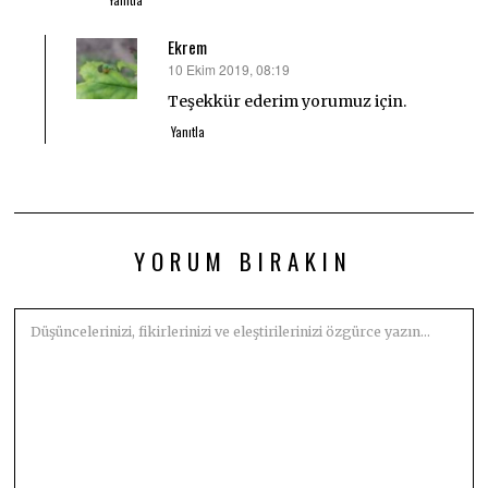
Yanıtla
Ekrem
10 Ekim 2019, 08:19
dedi
ki:
Teşekkür ederim yorumuz için.
Yanıtla
YORUM BIRAKIN