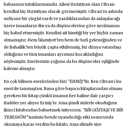
babasının tutuklanmasıdır. Ailesi Hıristiyan olan Cibran
kendini hiç Hıristiyan olarak görmemiştir. Cibran’ın aslında
sufiyane bir çizgisi vardı ve yazdıklarından da anlaşılacağı
üzere insanların din ya da düşüncelerine göre ayrılmasını
hiç kabul etmemiştir. Kendini ait hisetiği bir yer hiçbir zaman
olmamıştır. Hem İslamiyet’ten hem de Sufi geleneğinden ve
de Bahailik’ten büyük çapta etkilenmiş, bir dünya vatandaşı
olduğunu ve tüm insanları ayrımsız kucakladığını
söylemiştir. Eserlerinin çoğunu da bu düşünceler eşliğinde
kaleme almıştır.
En çok bilinen eserlerinden biri
”ERMİŞ”
tir. Ben Cibran’ı bu
eseri ile tanımıştım. Bana göre başucu kitaplarından olması
gereken bir kitap çünkü insanın her haline dair çarpıcı
ifadeler yer alıyor Ermiş’te. Ama şimdi sizlerle okuduğum
ikinci kitabından bahsetmek isityorum:
”BİR GÖZYAŞI VE BİR
TEBESSÜM”
isminin bende uyandırdığı etki sonucunda
okumaya karar verdim bu kitabı. Ama elimde size