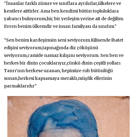
”İnsanlar farklı zümre ve sınıflara ayrılırlar,ülkelere ve
kentlere aittirler. Ama ben kendimi bütün topluluklara
yabancı buluyorum,hiç bir yerleşim yerine ait de değilim.
Evren benim ülkemdir ve insan familyası da sınıfım.”
”Sen benim kardeşimsin seni seviyorum.Kilisende ibatet
edişini seviyorum,tapınağında diz çöküşünü
seviyorum,camide namaz kılışını seviyorum. Sen ben ve
herkes bir dinin çocuklarıyız,çünkü dinin çeşitli yolları
Tanrı’nın herkese uzanan, hepimize ruh bütünlüğü
sunan,herkesi kapsamaya meraklı,müşfik ellerinin
parmaklarıdır”