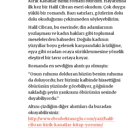
Kırık Kanatlar isimli romanı bitirdim. Hayatımda
ilk kez bir Halil Cibran eseri okudum. Çok duygu
yüklü bir romandı. Bazı satırları, gözlerim dolu
dolu okuduğumu çekinmeden söyleyebilirim.
Halil Cibran, bu eserinde; din adamlarının
yozlaşması ve kadın hakları gibi toplumsal
meselelerden bahseder. Doğulu kadının
yüzyıllar boyu gelenek karşısındaki âcizliğine,
eşya gibi oradan oraya sürüklenmesine yönelik
eleştirel bir tavır ortaya koyar.
Romanda en sevdiğim alıntı şu olmuştu:
‘’Onun ruhunu dolduran hüzün benim ruhuma
da doluyordu; her birimiz kalbinde hissettiğini
öbürünün yüzünde görebiliyor, göğsünde
sakladığı şeyin yankısını öbürünün sesinde
duyabiliyordu.’’
Altını çizdiğim diğer alıntıları da buradan
okuyabilirsiniz:
http://www.ebrubektasoglu.com/yazi/halil-
cibran-kirik-kanatlar-kitap-yorumu/