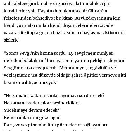
anlatabileceğim bir olay örgüsü ya da tanıtabileceğim
karakterler yok. Hayatın her alanına dair Cibran’ın
felsefesinden bahsediyor bu kitap. Bu yüzden tanıtım için
kendi yorumlarımdan kendi düşüncelerimden ziyade
yazara ait kitapta geçen bazı kısımları paylaşmak istiyorum
sizlerle.
”Sonra Sevgi’nin kızına sordu” Ey sevgi memnuniyeti
nereden bulabilirim? buraya senin yanına geldiğini duydum.
Sevgi’nin kızı cevap verdi” Memnuniyet, açgözlülük ve
yozlaşmanın üst düzeyde olduğu şehre öğütler vermeye gitti
bizim ona ihtiyacımız yok”
”Ne zamana kadar insanlar uyumayı sürdürecek?
Ne zamana kadar çıkar peşindekileri ,
Yüceltmeye devam edecek?
Kendi ruhlarının güzelliğini,
Barış ve sevgi sembolünü görmelerini sağlayanları