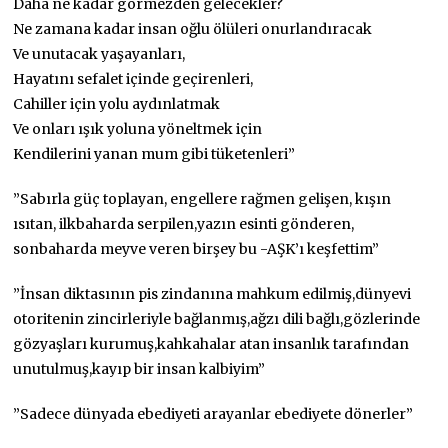
Daha ne kadar görmezden gelecekler?
Ne zamana kadar insan oğlu ölüleri onurlandıracak
Ve unutacak yaşayanları,
Hayatını sefalet içinde geçirenleri,
Cahiller için yolu aydınlatmak
Ve onları ışık yoluna yöneltmek için
Kendilerini yanan mum gibi tüketenleri”
”Sabırla güç toplayan, engellere rağmen gelişen, kışın
ısıtan, ilkbaharda serpilen,yazın esinti gönderen,
sonbaharda meyve veren birşey bu -AŞK’ı keşfettim”
”İnsan diktasının pis zindanına mahkum edilmiş,dünyevi
otoritenin zincirleriyle bağlanmış,ağzı dili bağlı,gözlerinde
gözyaşları kurumuş,kahkahalar atan insanlık tarafından
unutulmuş,kayıp bir insan kalbiyim”
”Sadece dünyada ebediyeti arayanlar ebediyete dönerler”