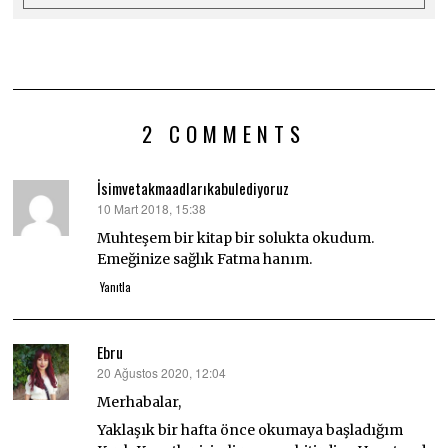
2 COMMENTS
İsimvetakmaadlarıkabulediyoruz
10 Mart 2018, 15:38
dedi
ki:
Muhteşem bir kitap bir solukta okudum.
Emeğinize sağlık Fatma hanım.
Yanıtla
Ebru
20 Ağustos 2020, 12:04
dedi
ki:
Merhabalar,
Yaklaşık bir hafta önce okumaya başladığım