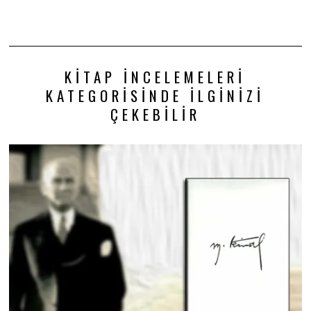
KITAP İNCELEMELERI
KATEGORISINDE İLGINIZI
ÇEKEBILIR