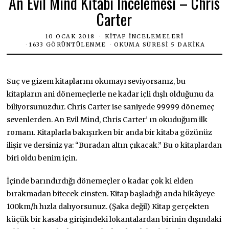
An Evil Mind Kitabı İncelemesi – Chris
Carter
10 OCAK 2018
KITAP İNCELEMELERI
1633 GÖRÜNTÜLENME
OKUMA SÜRESI 5 DAKIKA
Suç ve gizem kitaplarını okumayı seviyorsanız, bu
kitapların ani dönemeçlerle ne kadar içli dışlı olduğunu da
biliyorsunuzdur. Chris Carter ise saniyede 99999 dönemeç
sevenlerden. An Evil Mind, Chris Carter’ ın okuduğum ilk
romanı. Kitaplarla bakışırken bir anda bir kitaba gözünüz
ilişir ve dersiniz ya: “Buradan altın çıkacak.” Bu o kitaplardan
biri oldu benim için.
İçinde barındırdığı dönemeçler o kadar çok ki elden
bırakmadan bitecek cinsten. Kitap başladığı anda hikâyeye
100km/h hızla dalıyorsunuz. (Şaka değil) Kitap gerçekten
küçük bir kasaba girişindeki lokantalardan birinin dışındaki