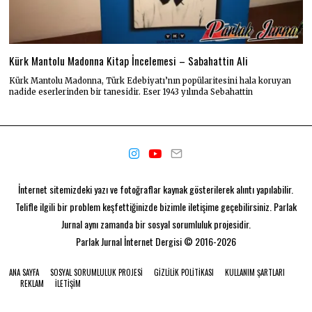
Kürk Mantolu Madonna Kitap İncelemesi – Sabahattin Ali
Kürk Mantolu Madonna, Türk Edebiyatı’nın popülaritesini hala koruyan
nadide eserlerinden bir tanesidir. Eser 1943 yılında Sebahattin
İnternet sitemizdeki yazı ve fotoğraflar kaynak gösterilerek alıntı yapılabilir.
Telifle ilgili bir problem keşfettiğinizde bizimle iletişime geçebilirsiniz. Parlak
Jurnal aynı zamanda bir
sosyal sorumluluk projesidir.
Parlak Jurnal
İnternet Dergisi © 2016-2026
ANA SAYFA
SOSYAL SORUMLULUK PROJESI
GIZLILIK POLITIKASI
KULLANIM ŞARTLARI
REKLAM
İLETIŞIM