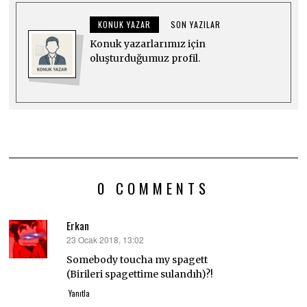
KONUK YAZAR
SON YAZILAR
Konuk yazarlarımız için
oluşturduğumuz profil.
0 COMMENTS
Erkan
23 Ocak 2018, 13:02
dedi
ki:
Somebody toucha my spagett
(Birileri spagettime sulandıh)?!
Yanıtla