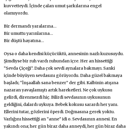
kuvvetteydi. İçinde çalan umut şarkılarına engel
olamıyordu.
Bir dermandı yaralarına…
Bir umuttu yarınlarına…
Bir düştü hayatına…
Oysa o daha kendisi küçücüktü, annesinin nazlı kuzusuydu.
Şimdiyse bir ruh vardı ruhundan içre. Her an hissettiği
“Sevda Çiçeği”. Daha çok sevdi aynalara bakmayı. Sanki
içinde büyüyen sevdasını görüyordu. Daha güzel bakmaya
başladı; “İnşaallah sana benzer” der gibi. Kalbinin atışına
nazaran yavaşlamıştı artık hareketleri. Ne çok uykusu
gelirdi, direnmezdi hiç. Bilirdi sevdasının uykusunun
geldiğini, dalardı uykuya. Bebek kokusu sarardı her yanı.
Ellerini tutar, gözlerini öperdi. Doğmasına gerek yoktu.
Varlığını hissettiği an ”anne” idi o. Sevdasının annesi. En
yakındı ona; her gün biraz daha anneydi, her gün biraz daha