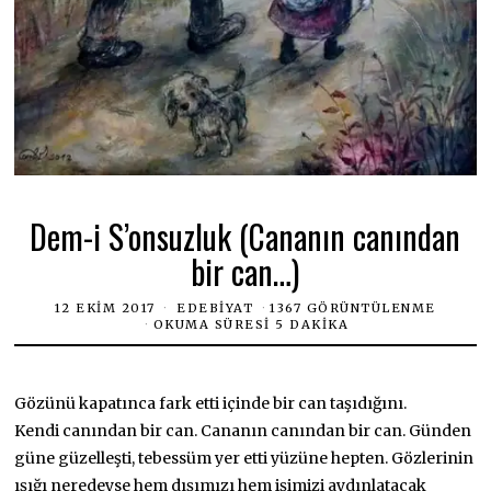
Dem-i S’onsuzluk (Cananın canından
bir can…)
12 EKIM 2017
EDEBIYAT
1367 GÖRÜNTÜLENME
OKUMA SÜRESI 5 DAKIKA
Gözünü kapatınca fark etti içinde bir can taşıdığını.
Kendi canından bir can. Cananın canından bir can. Günden
güne güzelleşti, tebessüm yer etti yüzüne hepten. Gözlerinin
ışığı neredeyse hem dışımızı hem işimizi aydınlatacak