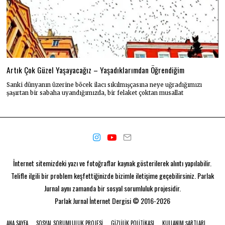
Artık Çok Güzel Yaşayacağız – Yaşadıklarımdan Öğrendiğim
Sanki dünyanın üzerine böcek ilacı sıkılmışçasına neye uğradığımızı
şaşırtan bir sabaha uyandığımızda, bir felaket çoktan musallat
İnternet sitemizdeki yazı ve fotoğraflar kaynak gösterilerek alıntı yapılabilir.
Telifle ilgili bir problem keşfettiğinizde bizimle iletişime geçebilirsiniz. Parlak
Jurnal aynı zamanda bir
sosyal sorumluluk projesidir.
Parlak Jurnal
İnternet Dergisi © 2016-2026
ANA SAYFA
SOSYAL SORUMLULUK PROJESI
GIZLILIK POLITIKASI
KULLANIM ŞARTLARI