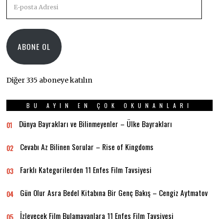
E-
posta
Adresi
ABONE OL
Diğer 335 aboneye katılın
BU AYIN EN ÇOK OKUNANLARI
Dünya Bayrakları ve Bilinmeyenler – Ülke Bayrakları
01
Cevabı Az Bilinen Sorular – Rise of Kingdoms
02
Farklı Kategorilerden 11 Enfes Film Tavsiyesi
03
Gün Olur Asra Bedel Kitabına Bir Genç Bakış – Cengiz Aytmatov
04
İzleyecek Film Bulamayanlara 11 Enfes Film Tavsiyesi
05