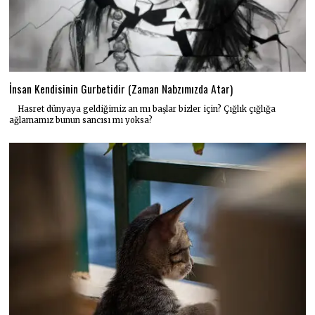
İnsan Kendisinin Gurbetidir (Zaman Nabzımızda Atar)
Hasret dünyaya geldiğimiz an mı başlar bizler için? Çığlık çığlığa
ağlamamız bunun sancısı mı yoksa?