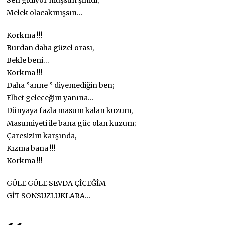
Sen gidiyor muşsun şimdi,
Melek olacakmışsın…
Korkma !!!
Burdan daha güzel orası,
Bekle beni…
Korkma !!!
Daha ”anne ” diyemediğin ben;
Elbet geleceğim yanına…
Dünyaya fazla masum kalan kuzum,
Masumiyeti ile bana güç olan kuzum;
Çaresizim karşında,
Kızma bana !!!
Korkma !!!
GÜLE GÜLE SEVDA ÇİÇEĞİM
GİT SONSUZLUKLARA…