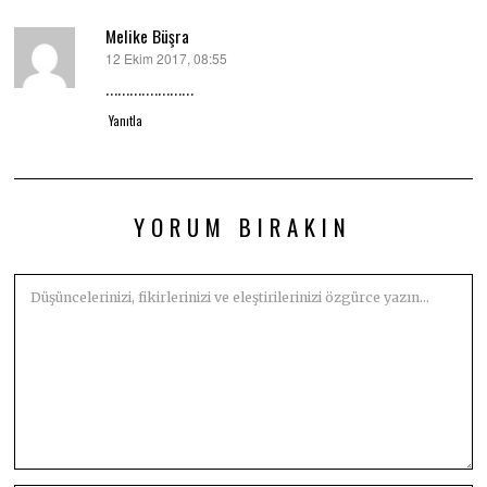
Melike Büşra
12 Ekim 2017, 08:55
dedi
ki:
………….………
Yanıtla
YORUM BIRAKIN