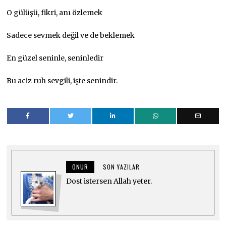
O gülüşü, fikri, anı özlemek
Sadece sevmek değil ve de beklemek
En güzel seninle, seninledir
Bu aciz ruh sevgili, işte senindir.
ONUR
SON YAZILAR
Dost istersen Allah yeter.