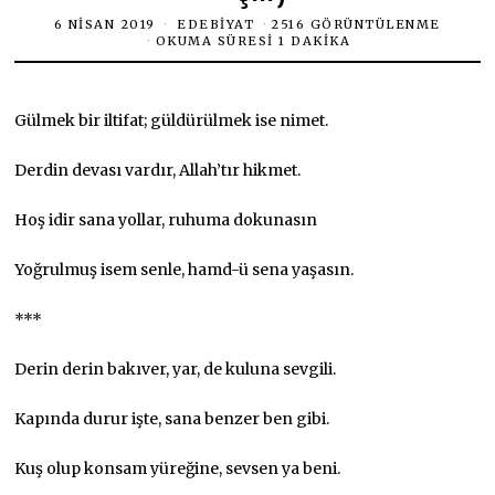
6 NISAN 2019
EDEBIYAT
2516 GÖRÜNTÜLENME
OKUMA SÜRESI 1 DAKIKA
Gülmek bir iltifat; güldürülmek ise nimet.
Derdin devası vardır, Allah’tır hikmet.
Hoş idir sana yollar, ruhuma dokunasın
Yoğrulmuş isem senle, hamd-ü sena yaşasın.
***
Derin derin bakıver, yar, de kuluna sevgili.
Kapında durur işte, sana benzer ben gibi.
Kuş olup konsam yüreğine, sevsen ya beni.