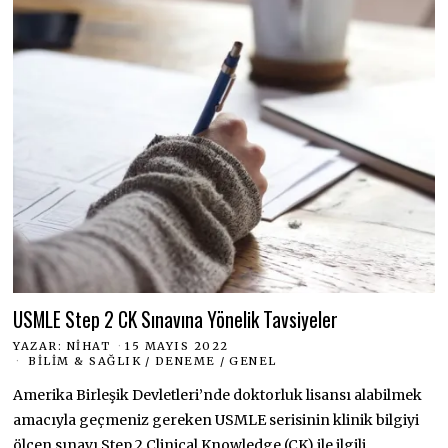
USMLE Step 2 CK Sınavına Yönelik Tavsiyeler
YAZAR:
NIHAT
15 MAYIS 2022
BILIM & SAĞLIK
/
DENEME
/
GENEL
Amerika Birleşik Devletleri’nde doktorluk lisansı alabilmek
amacıyla geçmeniz gereken USMLE serisinin klinik bilgiyi
ölçen sınavı Step 2 Clinical Knowledge (CK) ile ilgili