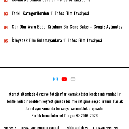
02
Farklı Kategorilerden 11 Enfes Film Tavsiyesi
03
Gün Olur Asra Bedel Kitabına Bir Genç Bakış – Cengiz Aytmatov
04
İzleyecek Film Bulamayanlara 11 Enfes Film Tavsiyesi
05
İnternet sitemizdeki yazı ve fotoğraflar kaynak gösterilerek alıntı yapılabilir.
Telifle ilgili bir problem keşfettiğinizde bizimle iletişime geçebilirsiniz. Parlak
Jurnal aynı zamanda bir
sosyal sorumluluk projesidir.
Parlak Jurnal
İnternet Dergisi © 2016-2026
ANA SAYFA
SOSYAL SORUMLULUK PROJESI
GIZLILIK POLITIKASI
KULLANIM ŞARTLARI