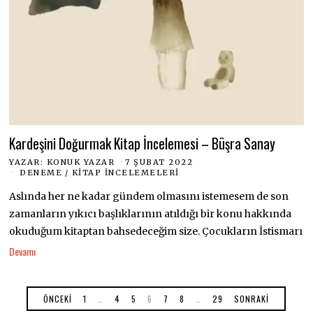
Kardeşini Doğurmak Kitap İncelemesi – Büşra Sanay
YAZAR:
KONUK YAZAR
7 ŞUBAT 2022
DENEME
/
KITAP İNCELEMELERI
Aslında her ne kadar gündem olmasını istemesem de son
zamanların yıkıcı başlıklarının atıldığı bir konu hakkında
okuduğum kitaptan bahsedeceğim size. Çocukların İstismarı
Devamı
ÖNCEKI
1
…
4
5
6
7
8
…
29
SONRAKI