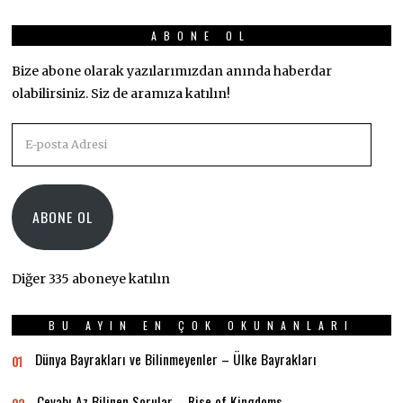
ABONE OL
Bize abone olarak yazılarımızdan anında haberdar
olabilirsiniz. Siz de aramıza katılın!
E-
posta
Adresi
ABONE OL
Diğer 335 aboneye katılın
BU AYIN EN ÇOK OKUNANLARI
Dünya Bayrakları ve Bilinmeyenler – Ülke Bayrakları
01
Cevabı Az Bilinen Sorular – Rise of Kingdoms